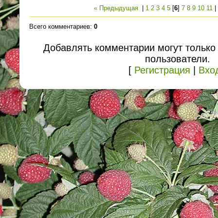
« Предыдущая
|
1
2
3
4
5
[
6
]
7
8
9
10
11
Всего комментариев
:
0
Добавлять комментарии могут только
пользователи.
[
Регистрация
|
Вхо
Copyr