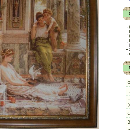
Ф
Г
Н
(
С
В