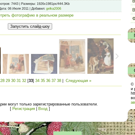
В
отров
: 7443 |
Размеры
: 1926x1981px/444.3Kb
Дата
: 06 Июля 2011 |
Добавил
:
gelka2006
треть фотографию в реальном размере
Ф
|
28
29
30
31
32
[
33
]
34
35
36
37
38
|
Следующая »
© 
и 
ht
во
ав
рии могут только зарегистрированные пользователи.
[
Регистрация
|
Вход
]