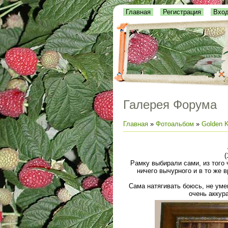
Главная
Регистрация
Вхо
Галерея Форума
Главная
»
Фотоальбом
»
Golden K
(
Рамку выбирали сами, из того 
ничего вычурного и в то же
Сама натягивать боюсь, не умею
очень аккур