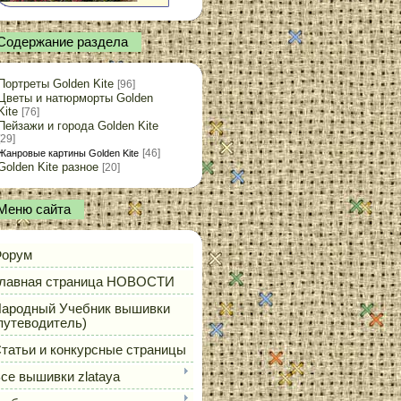
Содержание раздела
Портреты Golden Kite
[96]
Цветы и натюрморты Golden
Kite
[76]
Пейзажи и города Golden Kite
[29]
[46]
Жанровые картины Golden Kite
Golden Kite разное
[20]
Меню сайта
орум
лавная страница НОВОСТИ
ародный Учебник вышивки
путеводитель)
татьи и конкурсные страницы
се вышивки zlataya