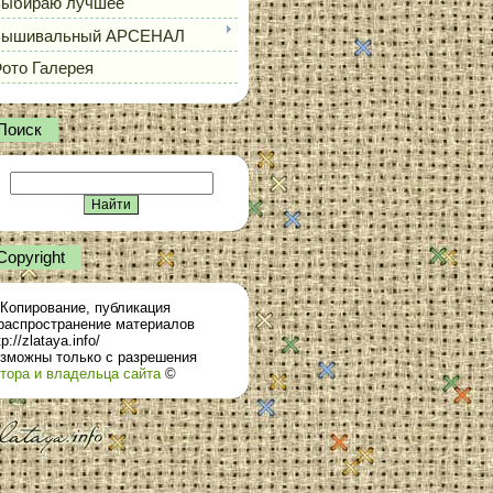
ыбираю лучшее
Вышивальный АРСЕНАЛ
ото Галерея
Поиск
Сopyright
Копирование, публикация
распространение материалов
tp://zlataya.info/
зможны только с разрешения
тора и владельца сайта
©