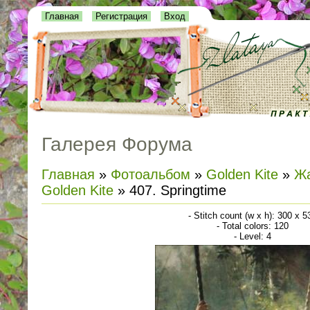
Главная
Регистрация
Вход
Галерея Форума
Главная
»
Фотоальбом
»
Golden Kite
»
Жа
Golden Kite
» 407. Springtime
- Stitch count (w x h): 300 x 5
- Total colors: 120
- Level: 4