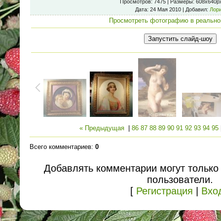
Просмотров
: 7475 |
Размеры
: 608x640p
Дата
: 24 Мая 2010 |
Добавил
:
Лор
Просмотреть фотографию в реально
« Предыдущая
|
86
87
88
89
90
91
92
93
94
95
Всего комментариев
:
0
Добавлять комментарии могут только
пользователи.
[
Регистрация
|
Вхо