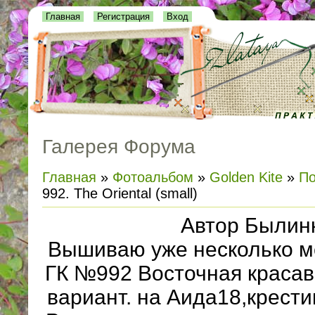
Главная
Регистрация
Вход
Галерея Форума
Главная
»
Фотоальбом
»
Golden Kite
»
По
992. The Oriental (small)
Автор Былин
Вышиваю уже несколько м
ГК №992 Восточная красав
вариант. на Аида18,крест