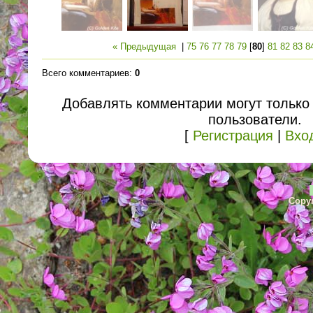
« Предыдущая
|
75
76
77
78
79
[
80
]
81
82
83
8
Всего комментариев
:
0
Добавлять комментарии могут только
пользователи.
[
Регистрация
|
Вхо
Copyr