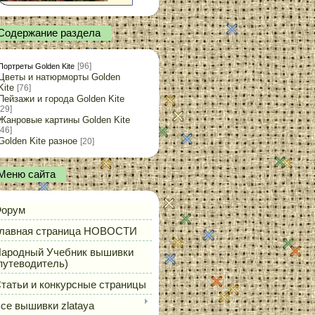
Содержание раздела
[96]
Портреты Golden Kite
Цветы и натюрморты Golden
Kite
[76]
Пейзажи и города Golden Kite
[29]
Жанровые картины Golden Kite
[46]
Golden Kite разное
[20]
Меню сайта
орум
лавная страница НОВОСТИ
ародный Учебник вышивки
путеводитель)
татьи и конкурсные страницы
се вышивки zlataya