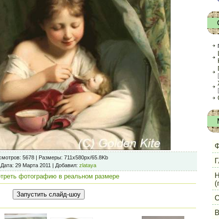
Ф
смотров
: 5678 |
Размеры
: 711x580px/65.8Kb
Г
Дата
: 29 Марта 2011 |
Добавил
:
zlataya
Н
треть фотографию в реальном размере
(
С
В