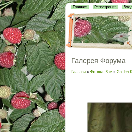
Главная
Регистрация
Вхо
Галерея Форума
Главная
»
Фотоальбом
»
Golden K