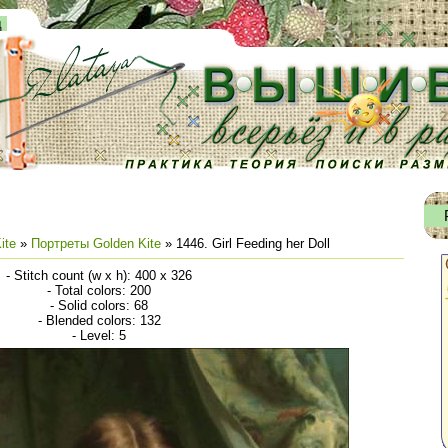
д
ite
»
Портреты Golden Kite
» 1446. Girl Feeding her Doll
- Stitch count (w x h): 400 x 326
- Total colors: 200
- Solid colors: 68
- Blended colors: 132
- Level: 5