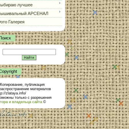
ыбираю лучшее
Вышивальный АРСЕНАЛ
ото Галерея
Поиск
Сopyright
Копирование, публикация
распространение материалов
tp://zlataya.info/
зможны только с разрешения
тора и владельца сайта
©