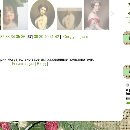
В
Ф
|
32
33
34
35
36
[
37
]
38
39
40
41
42
|
Следующая »
рии могут только зарегистрированные пользователи.
[
Регистрация
|
Вход
]
© 
и 
ht
во
ав