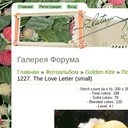
Главная
Регистрация
Вход
Галерея Форума
Главная
»
Фотоальбом
»
Golden Kite
»
По
1227. The Love Letter (small)
- Stitch count (w x h): 200 x 2
- Total colors: 198
- Solid colors: 78
- Blended colors: 120
- Level: 4 l