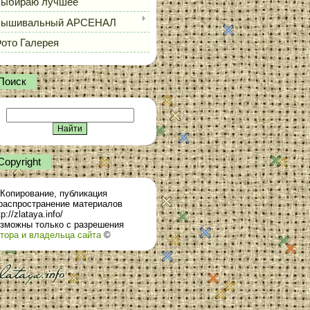
ыбираю лучшее
Вышивальный АРСЕНАЛ
ото Галерея
Поиск
Сopyright
Копирование, публикация
распространение материалов
tp://zlataya.info/
зможны только с разрешения
тора и владельца сайта
©