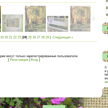
В
Ф
|
19
20
21
22
23
[
24
]
25
26
27
28
29
|
Следующая »
рии могут только зарегистрированные пользователи.
[
Регистрация
|
Вход
]
© 
и 
ht
во
ав