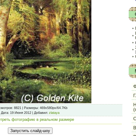
Ф
Г
Н
смотров
: 8821 |
Размеры
: 469x580px/64.7Kb
(
Дата
: 19 Июня 2012 |
Добавил
:
zlataya
С
треть фотографию в реальном размере
В