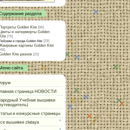
Содержание раздела
Портреты Golden Kite
[96]
Цветы и натюрморты Golden
Kite
[76]
[29]
Пейзажи и города Golden Kite
Жанровые картины Golden Kite
[46]
Golden Kite разное
[20]
Меню сайта
орум
лавная страница НОВОСТИ
ародный Учебник вышивки
путеводитель)
татьи и конкурсные страницы
се вышивки zlataya