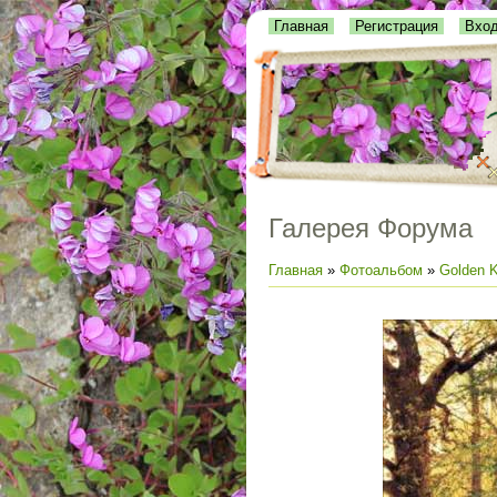
Главная
Регистрация
Вхо
Галерея Форума
Главная
»
Фотоальбом
»
Golden K