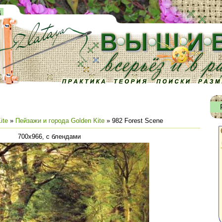
д
ite
»
Пейзажи и города Golden Kite
» 982 Forest Scene
700х966, с блендами