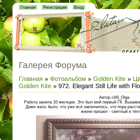
Главная
Регистрация
Вход
Галерея Форума
Главная
»
Фотоальбом
»
Golden Kite
»
Цв
Golden Kite
» 972. Elegant Still Life with Fl
Автор clifil_Olga
Работа заняла 10 месяцев. Это был мой первый ГК. Вышив
Даже жаль было, что уже всё закончилось, что пора расстав
жизни прошел - светлый и тёп