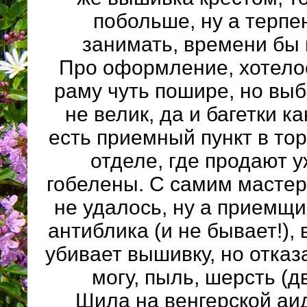
побольше, ну а терпе
занимать, времени бы 
Про оформление, хотело
раму чуть пошире, но выб
не велик, да и багетки ка
есть приемный пункт в то
отделе, где продают у
гобелены. С самим масте
не удалось, ну а приемщи
антиблика (и не бывает!), 
убивает вышивку, но отказа
могу, пыль, шерсть (дв
Шила на венгерской аид