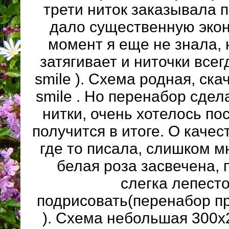
трети ниток заказывала п
дало существенную экон
момент я еще не знала, 
затягивает и ниточки всег
smile ). Схема родная, ска
smile . Но перенабор сде
нитки, очень хотелось по
получится в итоге. О качес
где то писала, слишком м
белая роза засвечена,
слегка лепест
подрисовать(перенабор пр
). Схема небольшая 300х