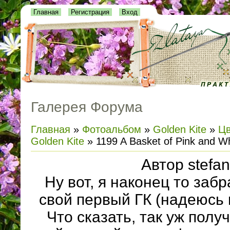
Главная
Регистрация
Вход
Галерея Форума
Главная
»
Фотоальбом
»
Golden Kite
»
Цв
Golden Kite
» 1199 A Basket of Pink and W
Автор stefan
Ну вот, я наконец то забр
свой первый ГК (надеюсь 
Что сказать, так уж полу