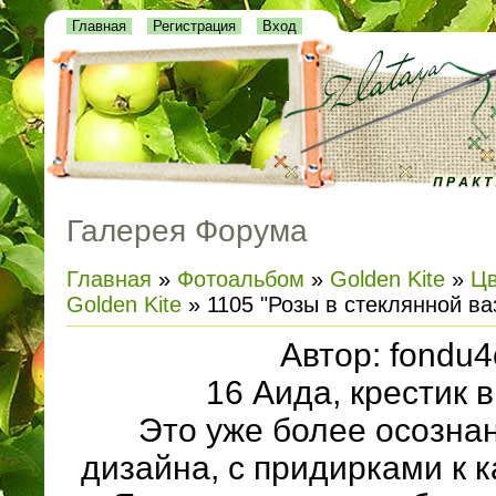
Главная
Регистрация
Вход
Галерея Форума
Главная
»
Фотоальбом
»
Golden Kite
»
Цв
Golden Kite
» 1105 "Розы в стеклянной ва
Автор: fondu4
16 Аида, крестик в
Это уже более осозна
дизайна, с придирками к к