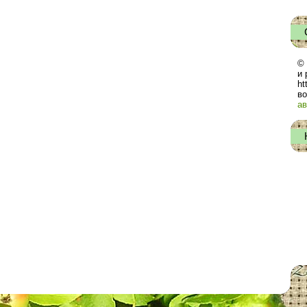
© 
и 
ht
во
ав