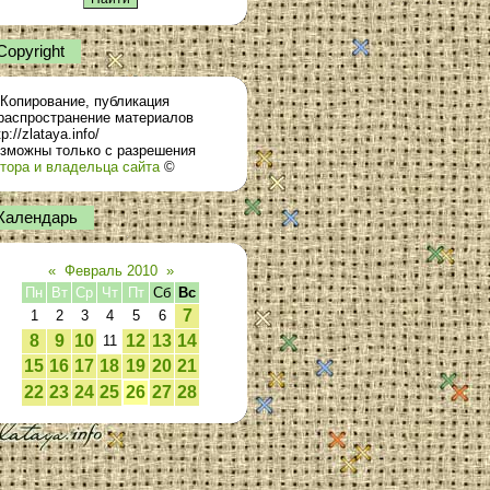
Сopyright
Копирование, публикация
распространение материалов
tp://zlataya.info/
зможны только с разрешения
тора и владельца сайта
©
Календарь
«
Февраль 2010
»
Пн
Вт
Ср
Чт
Пт
Сб
Вс
7
1
2
3
4
5
6
8
9
10
12
13
14
11
15
16
17
18
19
20
21
22
23
24
25
26
27
28