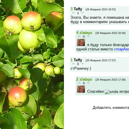
3
Teffy
(26 Февраля 2010 18:52)
1
Злата, Вы знаете, я помешана на
буду в комментариях указывать 
4
zlataya
(26 Февраля 2010 20:04)
0
я буду только благода
одной статье вместо
старАю
1
Teffy
(26 Февраля 2010 17:07)
0
стРаничку:)
2
zlataya
(26 Февраля 2010 17:46)
0
Спасибки
испр
Добавлять коммента