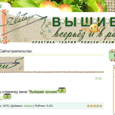
д
Сайтостроительство
01:48
у страничку меню
"Выбираю лучшее"
__
в
: 1976 |
Добавил
:
zlataya
|
Рейтинг
:
5.0
/
1