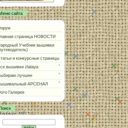
Меню сайта
орум
лавная страница НОВОСТИ
ародный Учебник вышивки
путеводитель)
татьи и конкурсные страницы
се вышивки zlataya
ыбираю лучшее
Вышивальный АРСЕНАЛ
ото Галерея
Поиск