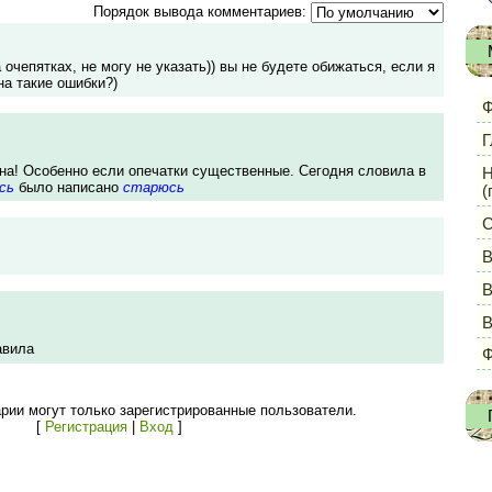
Порядок вывода комментариев:
 очепятках, не могу не указать)) вы не будете обижаться, если я
на такие ошибки?)
Ф
Г
рна! Особенно если опечатки существенные. Сегодня словила в
Н
сь
было написано
старюсь
(
С
В
В
авила
Ф
рии могут только зарегистрированные пользователи.
[
Регистрация
|
Вход
]