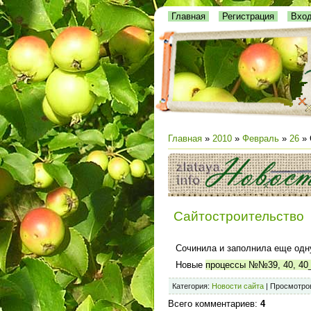
Главная
Регистрация
Вхо
Главная
»
2010
»
Февраль
»
26
» 
Сайтостроительство
Сочинила и заполнила еще одн
Новые
процессы №№39, 40, 40
Категория
:
Новости сайта
|
Просмотро
Всего комментариев
:
4