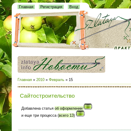
Главная
Регистрация
Вход
Главная
»
2010
»
Февраль
»
15
Сайтостроительство
Добавлена статья
об оформлении
и еще три процесса (
всего 13
)