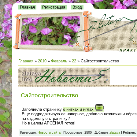
Главная
Регистрация
Вход
Главная
»
2010
»
Февраль
»
22
» Сайтостроительство
Сайтостроительство
Заполнила страничку
о нитках и иглах
Еще подредактирую ее наверное, добавлю ножнички и обрезк
на отдельную страничку?
Но в целом АРСЕНАЛ готов!
Категория
:
Новости сайта
|
Просмотров
: 2500 |
Добавил
:
zlataya
|
Рейтинг
: