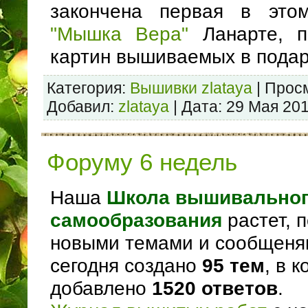
закончена первая в это
"Мышка Вера"
Ланарте, п
картин вышиваемых в подар
Категория:
Вышивки zlataya
| Просм
Добавил:
zlataya
| Дата:
29 Мая 20
Форуму 6 недель
Наша
Школа вышивально
самообразования
растет, 
новыми темами и сообщеням
сегодня создано
95 тем
, в 
добавлено
1520 ответов
.