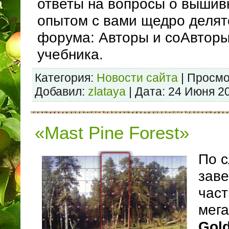
ответы на вопросы о вышив
опытом с вами щедро делят
форума: Авторы и соАвторы
учебника.
Категория:
Новости сайта
| Просмо
Добавил:
zlataya
| Дата:
24 Июня 2
«Mast Pine Forest»
По 
зав
част
мега
Gold