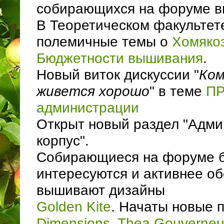
собирающихся на форуме 
В Теоретическом факультет
полемичные темы о
Хомяко
Бюджетности вышивания
.
Новый виток дискуссии "
Ком
живется хорошо
" в теме
П
администрации
Открыт новый раздел "Адм
корпус".
Собирающиеся на форуме 
интересуются и активнее о
вышивают дизайны
Golden Kite
. Начаты новые 
Dimensions
,
Thea Gouverneu