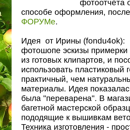
фотоотчёта 
способе оформления, после
ФОРУМе
.
Идея от Ирины (fondu4ok):
фотошопе эскизы примерки 
из готовых клипартов, и по
использовать пластиковый 
практичный, чем натуральн
материалы. Идея показалас
была "переварена". В магази
багетной мастерской образ
пододящие к вышивкам веточ
Техника изготовления - прос