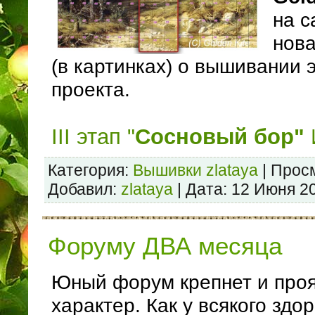
на с
нова
(в картинках) о вышивании 
проекта.
III этап "
Сосновый бор"
Категория:
Вышивки zlataya
| Просм
Добавил:
zlataya
| Дата:
12 Июня 2
Форуму ДВА месяца
Юный форум крепнет и проя
характер. Как у всякого здо