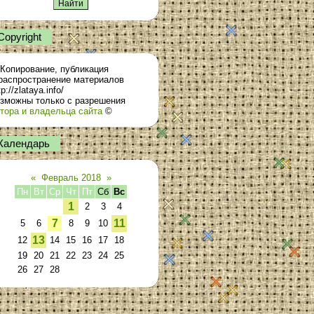
Сopyright
Копирование, публикация
распространение материалов
tp://zlataya.info/
зможны только с разрешения
тора и владельца сайта
©
Календарь
«
Февраль 2018
»
Пн
Вт
Ср
Чт
Пт
Сб
Вс
1
2
3
4
7
11
5
6
8
9
10
13
12
14
15
16
17
18
19
20
21
22
23
24
25
26
27
28