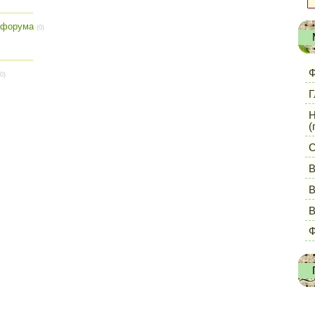
 форума
(0)
Ф
(0)
Г
Н
(
С
В
В
Ф