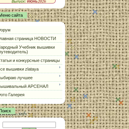
Меню сайта
орум
лавная страница НОВОСТИ
ародный Учебник вышивки
путеводитель)
татьи и конкурсные страницы
се вышивки zlataya
ыбираю лучшее
Вышивальный АРСЕНАЛ
ото Галерея
Поиск