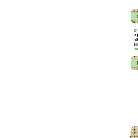
© 
и 
ht
во
ав