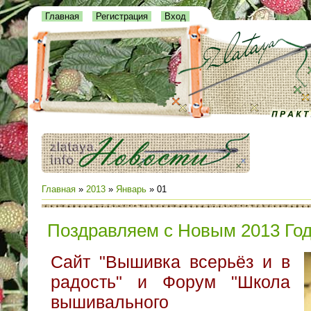
Главная
Регистрация
Вход
Главная
»
2013
»
Январь
»
01
Поздравляем с Новым 2013 Го
Сайт "Вышивка всерьёз и в
радость" и Форум "Школа
вышивального