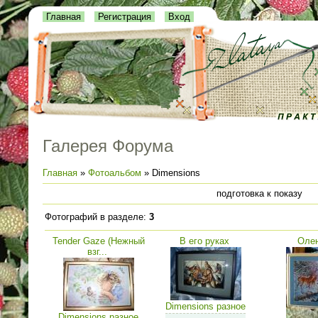
Главная
Регистрация
Вход
Галерея Форума
Главная
»
Фотоальбом
» Dimensions
подготовка к показу
Фотографий в разделе
:
3
Tender Gaze (Нежный
В его руках
Оле
взг...
Dimensions разное
Dimensions разное