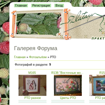
Главная
Регистрация
Вход
Галерея Форума
Главная
»
Фотоальбом
» РТО
Фотографий в разделе
:
9
M165
R138 "Восточные мо...
R15
РТО разное
Цветы РТО
РТО ра