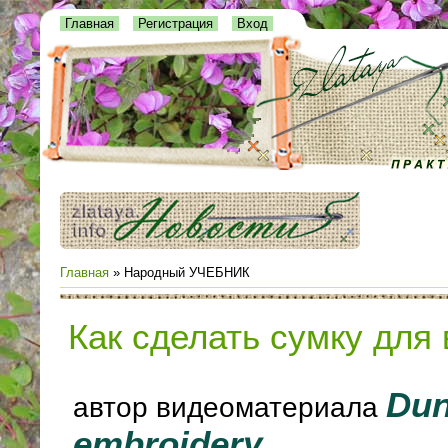
Главная
Регистрация
Вход
Главная
»
Народный УЧЕБНИК
Как сделать сумку дл
Dun
автор видеоматериала
embroidery