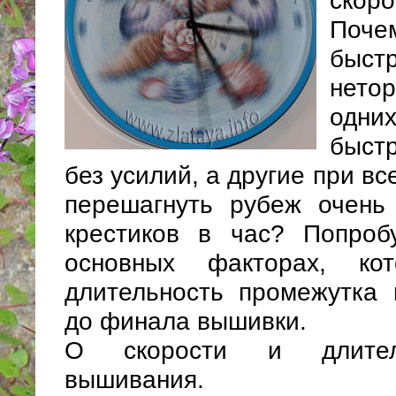
скор
Поче
быс
нето
одн
быст
без усилий, а другие при в
перешагнуть рубеж очень 
крестиков в час? Попроб
основных факторах, ко
длительность промежутка 
до финала вышивки.
О скорости и длител
вышивания.