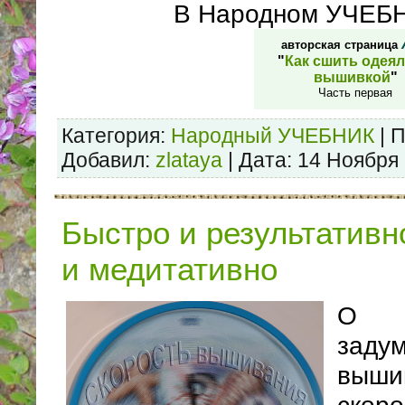
В Народном УЧЕБ
авторская страница
"
Как сшить одеял
вышивкой
"
Часть первая
Категория:
Народный УЧЕБНИК
| 
Добавил:
zlataya
| Дата:
14 Ноября
Быстро и результативн
и медитативно
О 
заду
выш