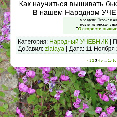
Как научиться вышивать бы
В нашем Народном УЧ
в разделе "Теория и ан
новая авторская стр
"
О скорости выши
Категория:
Народный УЧЕБНИК
| 
Добавил:
zlataya
| Дата:
11 Ноября
«
1
2
3
4
5
...
15
16
Copyr