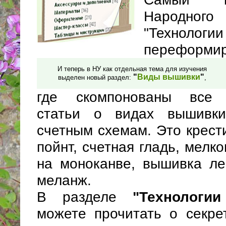
Народн
"Технолог
переформир
И теперь в НУ как отдельная тема для изучения
"
Виды вышивки
"
выделен новый раздел:
,
где скомпонованы все 
статьи о видах вышивк
счетным схемам. Это крести
пойнт, счетная гладь, мел
на моноканве, вышивка ле
меланж.
В разделе
"Технологи
можете прочитать о секре