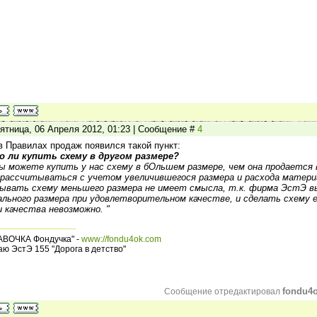
ятница, 06 Апреля 2012, 01:23 | Сообщение #
4
в Правилах продаж появился такой пункт:
 ли купить схему в другом размере?
Вы можете купить у нас схему в бОльшем размере, чем она продается
рассчитываться с учетом увеличившегося размера и расхода матери
зывать схему меньшего размера не имеет смысла, т.к. фирма ЭстЭ в
льного размера при удовлетворительном качестве, и сделать схему
 качества невозможно. "
АВОЧКА Фондучка" -
www://fondu4ok.com
ю ЭстЭ 155 "Дорога в детство"
fondu4
Сообщение отредактировал