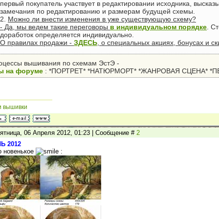
первый покупатель участвует в редактировании исходника, высказ
замечания по редактированию и размерам будущей схемы.
2.
Можно ли внести изменения в уже существующую схему?
- Да, мы ведем такие переговоры
в индивидуальном порядке
. С
доработок определяется индивидуально.
О правилах продажи -
ЗДЕСЬ
, о специальных акциях, бонусах и ск
оцессы вышивания по схемам ЭстЭ -
ы на форуме
: *ПОРТРЕТ* *НАТЮРМОРТ* *ЖАНРОВАЯ СЦЕНА* *ПЕ
и вышивки
ятница, 06 Апреля 2012, 01:23 | Сообщение #
2
Ь 2012
о новенькое
: