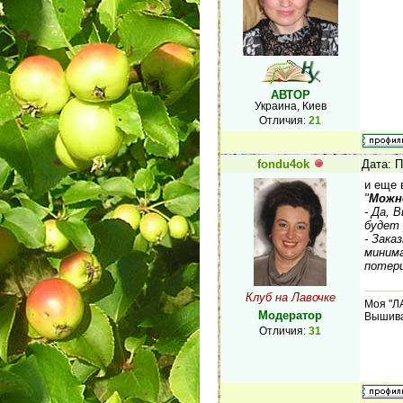
АВТОР
Украина, Киев
Отличия:
21
fondu4ok
Дата: П
и еще 
"
Можно
- Да, 
будет 
- Зака
минима
потери
Клуб на Лавочке
Моя "Л
Модератор
Вышива
Отличия:
31