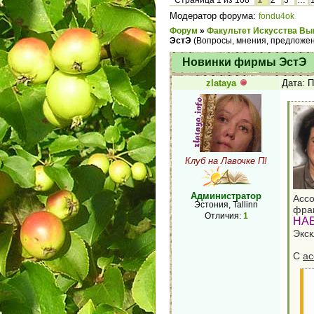
Страница
1
из
108
2
3
…
Модератор форума:
fondu4ok
Форум
»
Факультет Искусства Вы
ЭстЭ
(Вопросы, мнения, предложен
Новинки фирмы ЭстЭ
zlataya
Дата: П
Клуб на Лавочке П!
Администратор
Ассо
Эстония, Tallinn
фраг
Отличия:
1
НА
Экс
С
ас