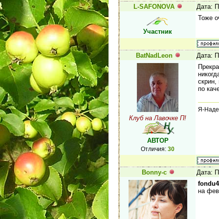
L-SAFONOVA
Дата: П
Тоже о
Участник
BatNadLeon
Дата: П
Прекра
никогд
скрин,
по кач
Я-Наде
Клуб на Лавочке П!
АВТОР
Отличия:
30
Bonny-c
Дата: П
fondu
на фев