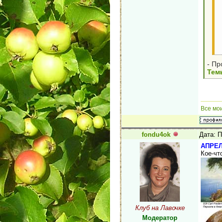
- Пр
Тем
Все мо
fondu4ok
Дата: П
АПРЕЛ
Кое-чт
Клуб на Лавочке
Модератор