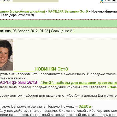
107
108
»
шивки (трудоёмкие дизайны)
»
КАФЕДРА Вышивки ЭстЭ
»
Новинки фирмы
ия по доработке схем)
ятница, 06 Апреля 2012, 01:22 | Сообщение #
1
_________
НОВИНКИ ЭстЭ
ртимент наборов ЭстЭ пополняется ежемесячно. В продаже также
ментов картин.
БОРЫ фирмы
ЭстЭ
-
"ЭстЭ": наборы для вышивки крестом ж
клюзивным правом продажи продукции фирмы ЭстЭ является
«Лав
сортиментом наборов для вышивки от «ЭстЭ» и ценами
Вы можете
Также Вы можете
заказать Первую Покупку
–
ЗДЕСЬ
-
1. у нас действует такое правило:
Схема по какой-либо картине мо
если на нее есть конкретный заказчик, готовый оплатить первую по