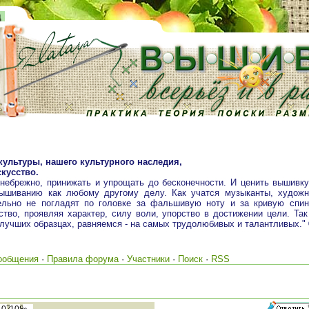
д
культуры, нашего культурного наследия,
кусство.
 небрежно, принижать и упрощать до бесконечности. И ценить вышивк
вышиванию как любому другому делу. Как учатся музыканты, художн
ельно не погладят по головке за фальшивую ноту и за кривую спин
тво, проявляя характер, силу воли, упорство в достижении цели. Так
 лучших образцах, равняемся - на самых трудолюбивых и талантливых."
ообщения
·
Правила форума
·
Участники
·
Поиск
·
RSS