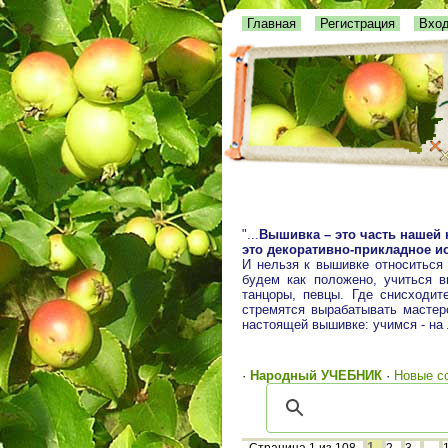
Главная
Регистрация
Вхо
"...
Вышивка – это часть нашей 
это декоративно-прикладное ис
И нельзя к вышивке относиться
будем как положено, учиться 
танцоры, певцы. Где снисходит
стремятся вырабатывать мастерс
настоящей вышивке: учимся - на
·
Народный УЧЕБНИК
·
Новые с
1