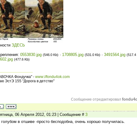
бности
ЗДЕСЬ
крепления:
0553830.jpg
·
1708805.jpg
·
3491564.jpg
(546.0 Kb)
(531.0 Kb)
(517.4
602.jpg
(477.6 Kb)
АВОЧКА Фондучка" -
www://fondu4ok.com
ю ЭстЭ 155 "Дорога в детство"
fondu4
Сообщение отредактировал
ятница, 06 Апреля 2012, 01:23 | Сообщение #
3
 голубом в отшиве -просто бесподобна, очень хорошо получилась.