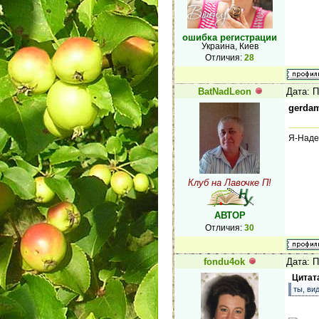
ошибка регистрации
Украина, Киев
Отличия:
28
BatNadLeon
Дата: П
gerda
Я-Наде
Клуб на Лавочке П!
АВТОР
Отличия:
30
fondu4ok
Дата: П
Цитат
ты, ви