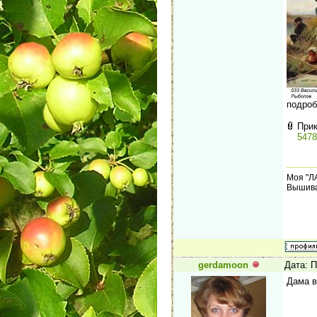
подро
При
5478
Моя "Л
Вышива
gerdamoon
Дата: П
Дама в