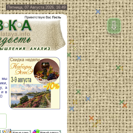
Пятница, 07 Августа 2026, 16:49
Приветствую Вас
Гость
⇩
у мы
ики,
у, а
 и в
 ©