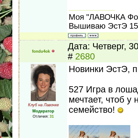
Моя "ЛАВОЧКА Фо
Вышиваю ЭстЭ 155
Дата: Четверг, 3
fondu4ok
#
2680
Новинки ЭстЭ, 
527 Игра в лошад
мечтает, чтоб у
Клуб на Лавочке
семейство!
Модератор
Отличия:
31