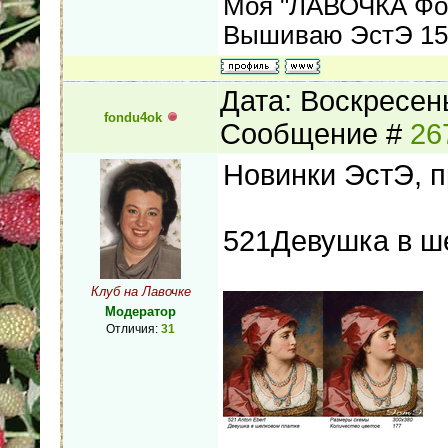
Моя "ЛАВОЧКА Фо
Вышиваю ЭстЭ 155
Дата: Воскресень
fondu4ok
Сообщение #
26
Новинки ЭстЭ, 
521Девушка в ш
Клуб на Лавочке
Модератор
Отличия:
31