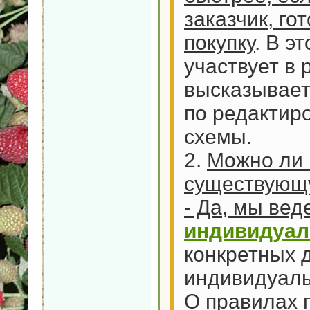
заказчик, го
покупку
. В э
участвует в 
высказывает
по редактир
схемы.
2.
Можно ли 
существующ
- Да, мы ве
индивидуал
конкретных 
индивидуаль
О правилах 