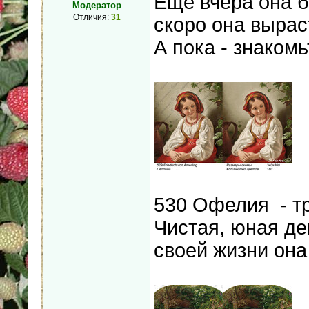
Еще вчера она б
Модератор
Отличия:
31
скоро она вырас
А пока - знаком
530 Офелия - тр
Чистая, юная де
своей жизни она