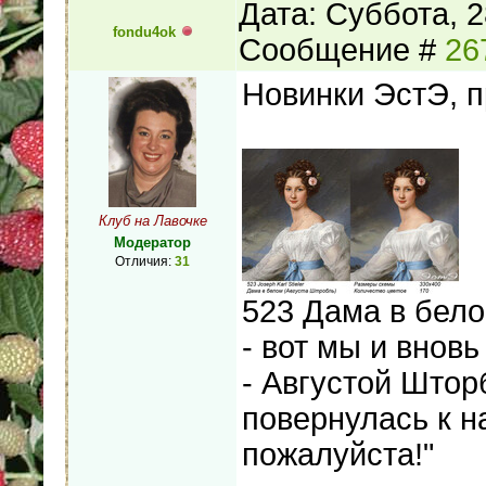
Дата: Суббота, 2
fondu4ok
Сообщение #
26
Новинки ЭстЭ, 
Клуб на Лавочке
Модератор
Отличия:
31
523 Дама в бело
- вот мы и внов
- Августой Штор
повернулась к 
пожалуйста!"