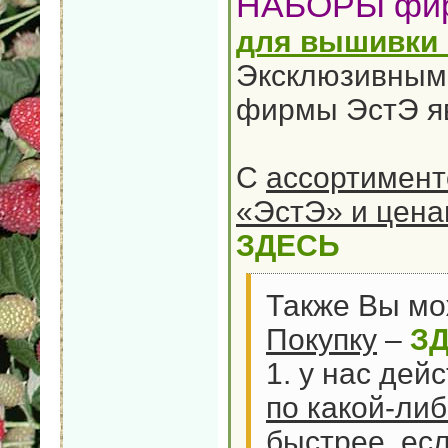
НАБОРЫ фи
для вышивки 
Эксклюзивным
фирмы ЭстЭ я
С
ассортимент
«ЭстЭ» и цен
ЗДЕСЬ
Также Вы м
Покупку
–
З
1. у нас дей
по какой-ли
быстрее, есл