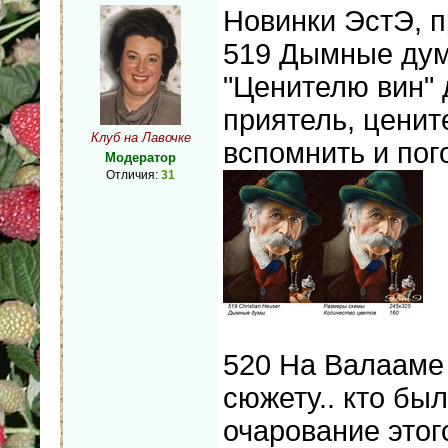
Новинки ЭстЭ, 
519 Дымные дум
"Ценителю вин" 
приятель, цените
Клуб на Лавочке
вспомнить и пог
Модератор
Отличия:
31
520 На Валааме 
сюжету.. кто бы
очарование этог