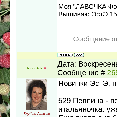
Моя "ЛАВОЧКА Фо
Вышиваю ЭстЭ 155
Сообщение о
Дата: Воскресень
fondu4ok
Сообщение #
26
Новинки ЭстЭ, 
529 Пеппина - п
итальяночка: уж
Клуб на Лавочке