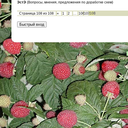
ЭстЭ
(Вопросы, мнения, предложения по доработке схем)
108
Страница
108
из
108
«
1
2
…
106
107
Copyr