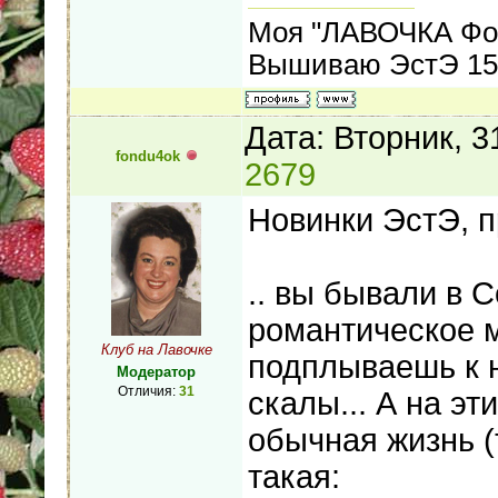
Моя "ЛАВОЧКА Фо
Вышиваю ЭстЭ 155
Дата: Вторник, 3
fondu4ok
2679
Новинки ЭстЭ, 
.. вы бывали в 
романтическое м
Клуб на Лавочке
подплываешь к н
Модератор
Отличия:
31
скалы... А на эт
обычная жизнь 
такая: