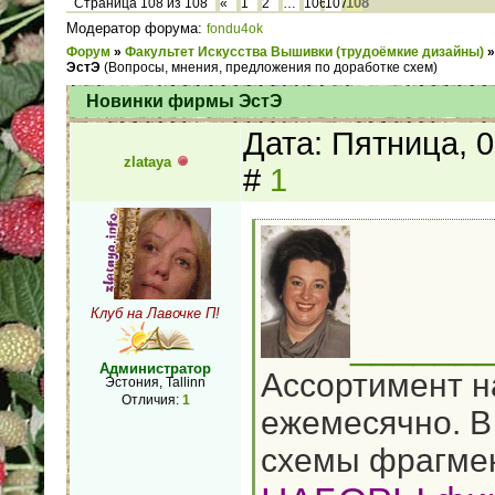
108
Страница
108
из
108
«
1
2
…
106
107
Модератор форума:
fondu4ok
Форум
»
Факультет Искусства Вышивки (трудоёмкие дизайны)
»
ЭстЭ
(Вопросы, мнения, предложения по доработке схем)
Новинки фирмы ЭстЭ
Дата: Пятница, 
zlataya
#
1
Клуб на Лавочке П!
______
Администратор
Ассортимент н
Эстония, Tallinn
Отличия:
1
ежемесячно. В
схемы фрагмен