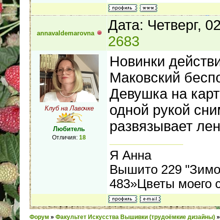
Дата: Четверг, 0
annavaldemarovna
2683
Новинки действи
Маковский бесп
Девушка на карт
одной рукой сни
Клуб на Лавочке
развязывает лен
Любитель
Отличия:
18
Я Анна
Вышито 229 "Зимой
483»Цветы моего 
Форум
»
Факультет Искусства Вышивки (трудоёмкие дизайны)
»