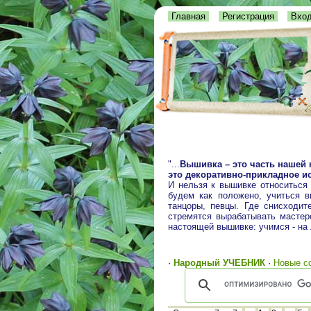
Главная
Регистрация
Вхо
"...
Вышивка – это часть нашей 
это декоративно-прикладное ис
И нельзя к вышивке относиться
будем как положено, учиться 
танцоры, певцы. Где снисходит
стремятся вырабатывать мастерс
настоящей вышивке: учимся - на
·
Народный УЧЕБНИК
·
Новые с