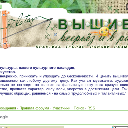
д
культуры, нашего культурного наследия,
кусство.
 небрежно, принижать и упрощать до бесконечности. И ценить вышивк
вышиванию как любому другому делу. Как учатся музыканты, художн
ельно не погладят по головке за фальшивую ноту и за кривую спин
тво, проявляя характер, силу воли, упорство в достижении цели. Так
 лучших образцах, равняемся - на самых трудолюбивых и талантливых."
ообщения
·
Правила форума
·
Участники
·
Поиск
·
RSS