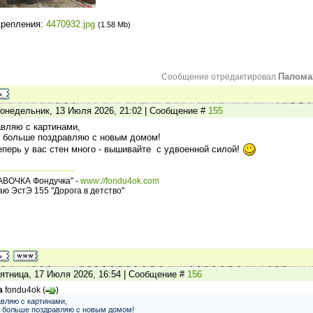
крепления:
4470932.jpg
(1.58 Mb)
Палома
Сообщение отредактировал
Понедельник, 13 Июля 2026, 21:02 | Сообщение #
155
вляю с картинами,
 больше поздравляю с новым домом!
 теперь у вас стен много - вышивайте с удвоенной силой!
АВОЧКА Фондучка" -
www://fondu4ok.com
ю ЭстЭ 155 "Дорога в детство"
ятница, 17 Июля 2026, 16:54 | Сообщение #
156
а
fondu4ok
(
)
вляю с картинами,
 больше поздравляю с новым домом!