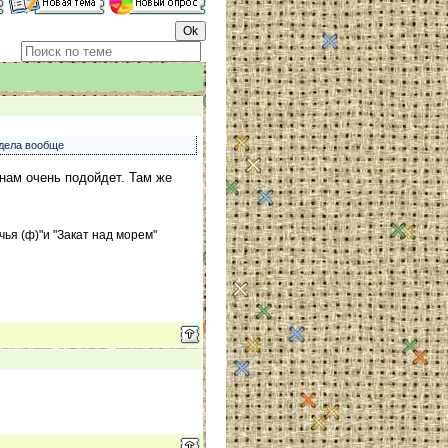
идела вообще
нам очень подойдет. Там же
ья (ф)"и "Закат над морем"