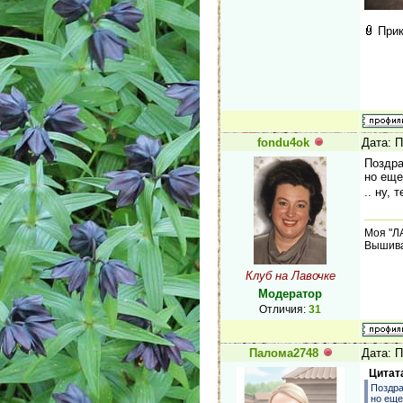
При
fondu4ok
Дата: 
Поздра
но еще
.. ну,
Моя "Л
Вышива
Клуб на Лавочке
Модератор
Отличия:
31
Палома2748
Дата: П
Цитат
Поздра
но еще