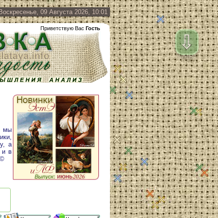
Воскресенье, 09 Августа 2026, 10:01
Приветствую Вас
Гость
⇩
у мы
ики,
у, а
 и в
 ©