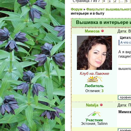
Страница
7
из
7
«
1
2
…
5
Форум
»
Факультет вышивального
интерьере и в быту
Вышивка в интерьере 
Мимоза
Дата: В
Цитат
А что 
А я ви
гиацин
вышила 
Клуб на Лавочке
Любитель
Отличия:
3
Natalja
Дата: П
Мимоз
Участник
Эстония, Tallinn