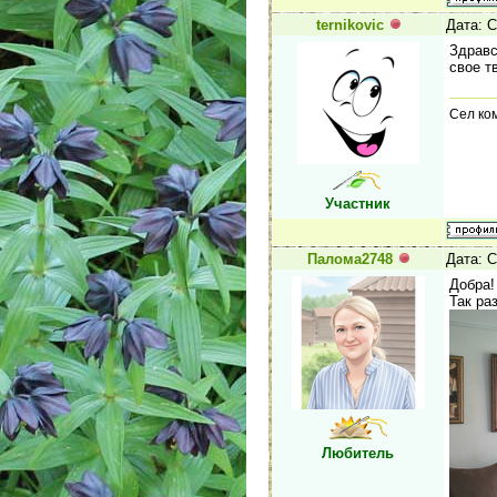
ternikovic
Дата: С
Здравс
свое т
Сел ком
Участник
Палома2748
Дата: С
Добра!
Так ра
Любитель