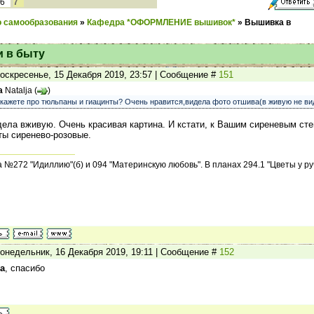
7
6
 самообразования
»
Кафедра *ОФОРМЛЕНИЕ вышивок*
»
Вышивка в
и в быту
оскресенье, 15 Декабря 2019, 23:57 | Сообщение #
151
а
Natalja
(
)
скажете про тюльпаны и гиацинты? Очень нравится,видела фото отшива(в живую не в
дела вживую. Очень красивая картина. И кстати, к Вашим сиреневым сте
ты сиренево-розовые.
№272 "Идиллию"(б) и 094 "Материнскую любовь". В планах 294.1 "Цветы у руч
онедельник, 16 Декабря 2019, 19:11 | Сообщение #
152
а
, спасибо