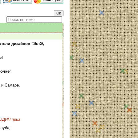
атели дизайнов "ЭстЭ,
е!
вочке"
,
 и Самаре.
 ОДИН приз
клуба;