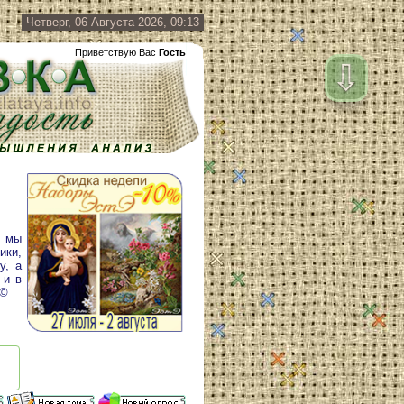
Четверг, 06 Августа 2026, 09:13
Приветствую Вас
Гость
⇩
у мы
ики,
у, а
 и в
 ©