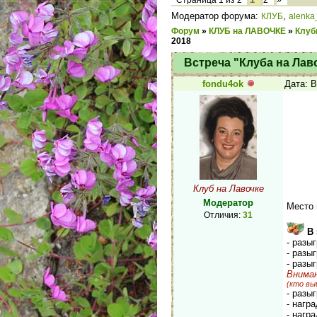
Страница
1
из
2
2
»
Модератор форума:
,
КЛУБ
alenka
Форум
»
КЛУБ на ЛАВОЧКЕ
»
Клуб
2018
Встреча "Клуба на Лав
fondu4ok
Дата: В
Клуб на Лавочке
Модератор
Место 
Отличия:
31
В 
- разы
- разы
- разы
Вниман
(кто вы
- разы
- нагр
- нагр