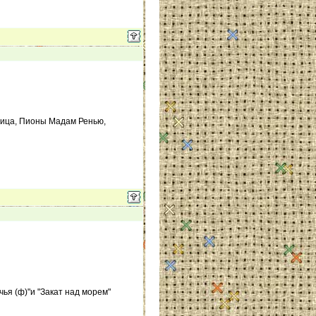
дница, Пионы Мадам Ренью,
ья (ф)"и "Закат над морем"