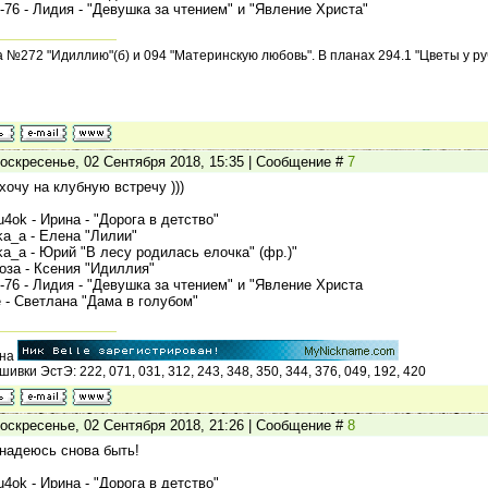
ld-76 - Лидия - "Девушка за чтением" и "Явление Христа"
№272 "Идиллию"(б) и 094 "Материнскую любовь". В планах 294.1 "Цветы у руч
оскресенье, 02 Сентября 2018, 15:35 | Сообщение #
7
хочу на клубную встречу )))
u4ok - Ирина - "Дорога в детство"
nka_a - Елена "Лилии"
nka_a - Юрий "В лесу родилась елочка" (фр.)"
оза - Ксения "Идиллия"
ld-76 - Лидия - "Девушка за чтением" и "Явление Христа
le - Светлана "Дама в голубом"
ана
ивки ЭстЭ: 222, 071, 031, 312, 243, 348, 350, 344, 376, 049, 192, 420
оскресенье, 02 Сентября 2018, 21:26 | Сообщение #
8
надеюсь снова быть!
u4ok - Ирина - "Дорога в детство"