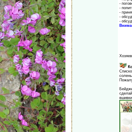
- погов
- попит
- приня
- обсу
- обсу
Внима
Хозяев
К
Списко
солены
Пожалу
Бейджи
сделай
вшивки