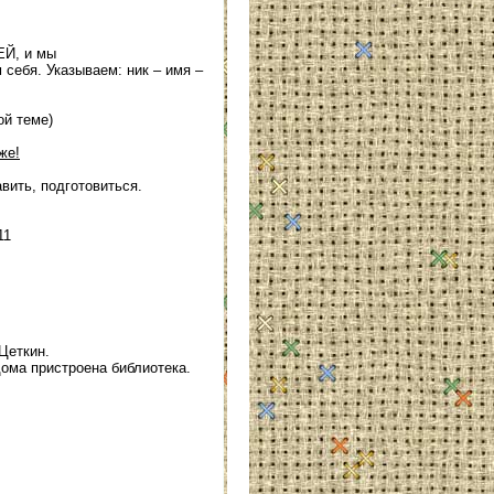
ЕЙ, и мы
 себя. Указываем: ник – имя –
ой теме)
же!
вить, подготовиться.
11
Цеткин.
дома пристроена библиотека.