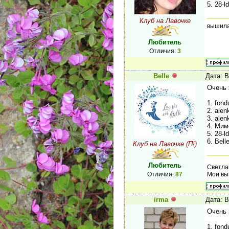
5. 28-
Клуб на Лавочке
вышила 
Любитель
Отличия:
3
Belle
Дата: В
Очень 
1. fond
2. ale
3. ale
4. Мим
5. 28-
6. Bel
Клуб на Лавочке (П!)
Любитель
Светл
Мои выш
Отличия:
87
irma
Дата: В
Очень 
1. fond