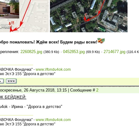
обро пожаловать! Ждём всех! Будем рады всем!
крепления:
2260825.jpg
·
0452853.jpg
·
2714677.jpg
(380.9 Kb)
(69.9 Kb)
(116.4 K
АВОЧКА Фондучка" -
www://fondu4ok.com
ю ЭстЭ 155 "Дорога в детство"
оскресенье, 26 Августа 2018, 13:15 | Сообщение #
2
К БЕЙДЖЕЙ:
u4ok - Ирина - "Дорога в детство"
АВОЧКА Фондучка" -
www://fondu4ok.com
ю ЭстЭ 155 "Дорога в детство"