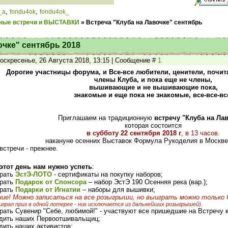
,
,
_a
fondu4ok
fondu4ok_
ные встречи и ВЫСТАВКИ
»
Встреча "Клуба на Лавочке" сентябрь
очке" сентябрь 2018
оскресенье, 26 Августа 2018, 13:15 | Сообщение #
1
Дорогие участницы форума, и Все-все любители, ценители, почит
члены Клуба, и пока еще не члены,
вышивающие и не вышивающие пока,
знакомые и еще пока не знакомые, все-все-вс
Приглашаем на традиционную
встречу "Клуба на Ла
которая состоится
в субботу 22 сентября 2018 г
, в 13 часов.
накануне осенних Выставок Формула Рукоделия в Москве
встречи - прежнее.
этот день нам нужно успеть
:
грать
ЭстЭ-ЛОТО
- сертификаты на покупку наборов;
грать
Подарок от Спонсора
– набор ЭстЭ 190 Осенняя река (вар.);
грать
Подарки от Игнатии
– наборы для вышивки;
ие! Можно записаться на все розыгрыши, но выиграть можно только
играл приз в одной лотерее - ник исключается из дальнейших розыгрышей).
грать Сувенир "Себе, любимой!" - участвуют все пришедшие на Встречу 
адить наших Первоотшивальщиц;
адить наших активистов;