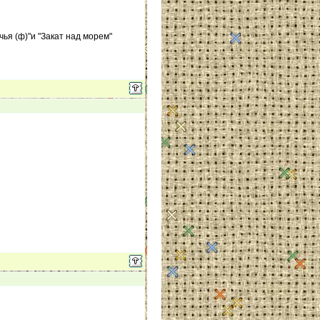
ья (ф)"и "Закат над морем"