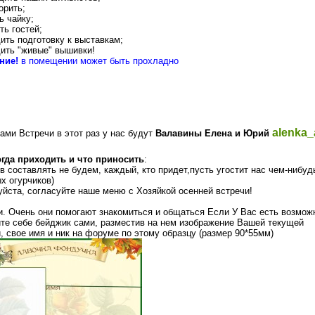
орить;
ь чайку;
ть гостей;
дить подготовку к выставкам;
дить "живые" вышивки!
ние!
в помещении может быть прохладно
alenka_
ами Встречи в этот раз у нас будут
Валавины Елена и Юрий
огда приходить и что приносить
:
в составлять не будем, каждый, кто придет,пусть угостит нас чем-нибуд
х огурчиков)
йста, согласуйте наше меню с Хозяйкой осенней встречи!
. Очень они помогают знакомиться и общаться Если У Вас есть возмож
те себе бейджик сами, разместив на нем изображение Вашей текущей
, свое имя и ник на форуме по этому образцу (размер 90*55мм)