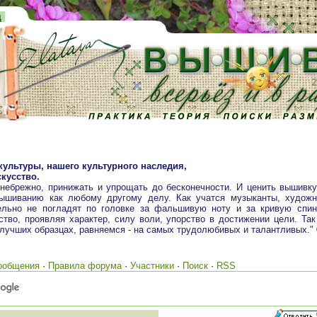
д
культуры, нашего культурного наследия,
кусство.
 небрежно, принижать и упрощать до бесконечности. И ценить вышивк
вышиванию как любому другому делу. Как учатся музыканты, художн
ельно не погладят по головке за фальшивую ноту и за кривую спин
тво, проявляя характер, силу воли, упорство в достижении цели. Так
 лучших образцах, равняемся - на самых трудолюбивых и талантливых."
ообщения
·
Правила форума
·
Участники
·
Поиск
·
RSS