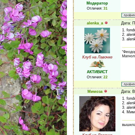
Модератор
Отличия:
31
alenka_a
Дата: П
1. fond
2. ale
3. ale
"Феодор
Магнол
Клуб на Лавочке
АКТИВИСТ
Отличия:
22
Мимоза
Дата: В
1. fond
2. ale
3. ale
4. Мим
вышила 