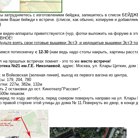
ы затрудняетесь с изготовлением бейджа, запишитесь в список БЕЙДЖ
овим Ваши бейжди к встрече. (список, как обычно, копируем и добавляем
)
 и видео-аппараты приветствуются (чур, фотки выложить на форуме в эт
АВНОЕ!
будьте взять свои готовые вышивки ЭстЭ, и недошитые вышивки ЭстЭ то
емся потихонечку
с 12-30
(нам ведь надо столы накрыть, картины расста
л на прошлых встречах помнит - это то же
место встречи
!
отека №21 им.Г.Е. Николаевой
, адрес: Москва, ул. Клары Цеткин, дом 
: м Войковская (зеленая линия), выход из первого вагона из центра,
сы: 179, 204, 780
тки: 227м, 382м, 132м
ть 2 остановки до ост. Кинотеатр"Рассвет".
500м пешком:
перед по ходу автобуса, перед сквером повернуть направо на ул. Клары 
о правой стороне этой улицы до дома № 11.Повернуть во двор, в конце 