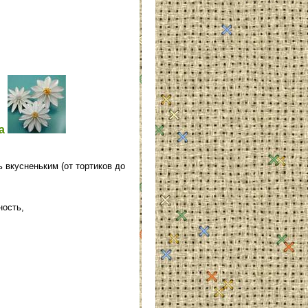
a
ь вкусненьким (от тортиков до
ность,