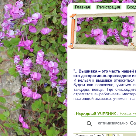
Главная
Регистрация
Вхо
"...
Вышивка – это часть нашей 
это декоративно-прикладное ис
И нельзя к вышивке относиться
будем как положено, учиться 
танцоры, певцы. Где снисходит
стремятся вырабатывать мастерс
настоящей вышивке: учимся - на
·
Народный УЧЕБНИК
·
Новые с
1