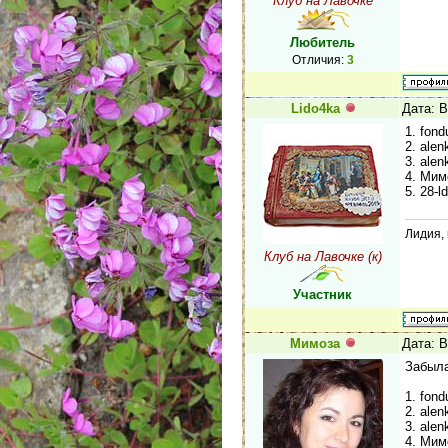
Клуб на Лавочке
Любитель
Отличия:
3
Lido4ka
Дата: В
1. fond
2. ale
3. ale
4. Мим
5. 28-
Лидия,
Клуб на Лавочке (к)
Участник
Мимоза
Дата: В
Забыла
1. fond
2. ale
3. ale
4. Мим