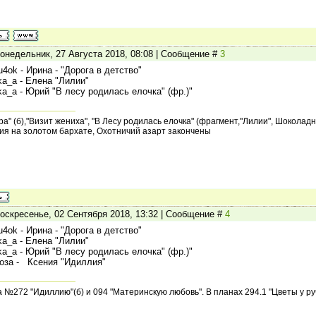
онедельник, 27 Августа 2018, 08:08 | Сообщение #
3
u4ok - Ирина - "Дорога в детство"
nka_a - Елена "Лилии"
nka_a - Юрий "В лесу родилась елочка" (фр.)"
а" (б),"Визит жениха", "В Лесу родилась елочка" (фрагмент,"Лилии", Шокола
ия на золотом бархате, Охотничий азарт закончены
оскресенье, 02 Сентября 2018, 13:32 | Сообщение #
4
u4ok - Ирина - "Дорога в детство"
nka_a - Елена "Лилии"
nka_a - Юрий "В лесу родилась елочка" (фр.)"
оза - Ксения "Идиллия"
№272 "Идиллию"(б) и 094 "Материнскую любовь". В планах 294.1 "Цветы у руч