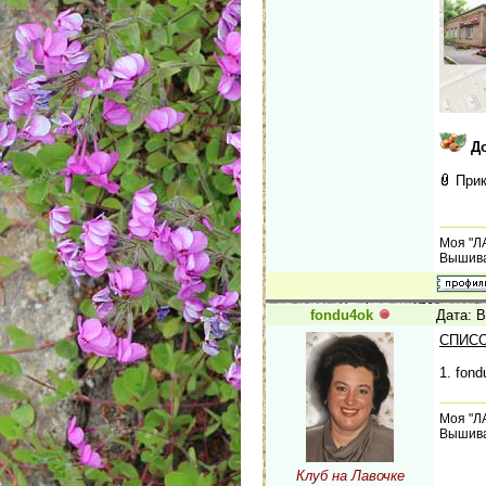
Д
При
Моя "Л
Вышива
fondu4ok
Дата: В
СПИСО
1. fond
Моя "Л
Вышива
Клуб на Лавочке