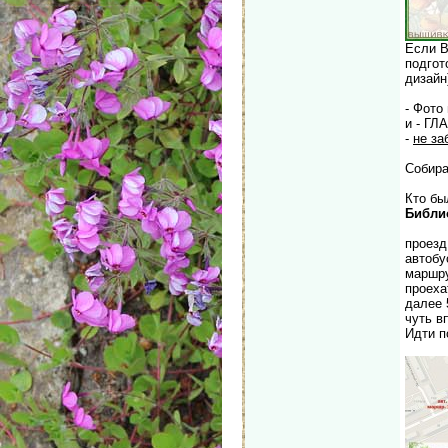
Если В
подгот
дизайн
- Фото
и - ГЛ
-
не за
Собира
Кто бы
Библи
проезд
автобу
маршру
проеха
далее 
чуть в
Идти п