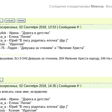
Мимоза
Сообщение отредактировал
-
Вос
оскресенье, 02 Сентября 2018, 13:53 | Сообщение #
5
u4ok - Ирина - "Дорога в детство"
nka_a - Елена "Лилии"
nka_a - Юрий "В лесу родилась елочка" (фр.)"
оза - "Идиллия"
ld-76 - Лидия - "Девушка за чтением" и "Явление Христа"
 вышиваю ЭстЭ 049 Девушка за чтением, 309 Явление Христа народу, 346 На 
оскресенье, 02 Сентября 2018, 14:35 | Сообщение #
6
 вписать свое имя, исправляю
u4ok - Ирина - "Дорога в детство"
nka_a - Елена "Лилии"
nka_a - Юрий "В лесу родилась елочка" (фр.)"
оза - Ксения "Идиллия"