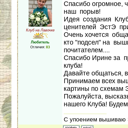
Спасибо огромное, ч
наш порыв!
Идея создания Клуб
ценителей ЭстЭ пр
Клуб на Лавочке
Очень хочется обща
кто "подсел" на вы
Любитель
Отличия:
83
почитателем....
Спасибо Ирине за п
клуба!
Давайте общаться, 
Принимаем всех вы
картины по схемам 
Пожалуйста, высказ
нашего Клуба! Будем
С упоением вышиваю Э