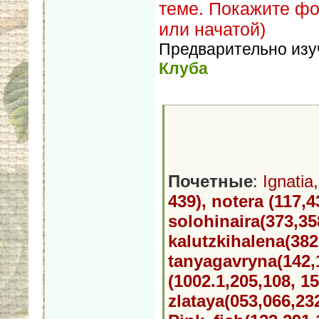
теме. Покажите фо
или начатой)
Предварительно из
Клуба
Почетные
:
Ignatia
439), notera (117,4
solohinaira(373,35
kalutzkihalena(382
tanyagavryna(142,
(1002.1,205,108, 1
zlataya(053,066,23