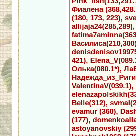
Pink_fish(133,291.1
Фиалена (368,428.1
(180, 173, 223), sv
allijaja24(285,289)
fatima7aminna(363,
Василиса(210,300)
denisdenisov19975
421), Elena_V(089.
Олька(080.1*), ЛаВ
Надежда_из_Риги(0
ValentinaV(039.1),
elenazapolskikh(33
Belle(312), svmal(2
evamur (360), Dash
(177), domenkoalla
astoyanovskiy (299