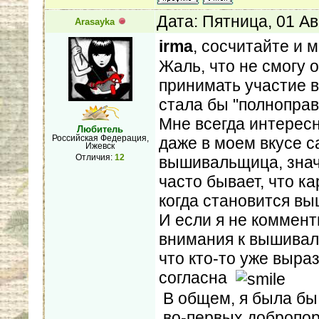
Дата: Пятница, 01 Ав
Arasayka
irma
, сосчитайте и 
Жаль, что не смогу 
принимать участие в
стала бы "полнопра
Мне всегда интересн
Любитель
Российская Федерация,
даже в моем вкусе с
Ижевск
Отличия:
12
вышивальщица, значи
часто бывает, что к
когда становится вы
И если я не коммент
внимания к вышиваль
что кто-то уже выра
согласна
В общем, я была бы
,во-первых,добропо