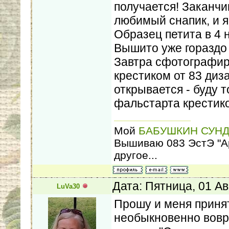
получается! Заканчи
любимый снапик, и я
Образец петита в 4 н
Вышито уже гораздо 
Завтра сфотографиру
крестиком от 83 диза
открывается - буду 
фальстарта крестико
Мой
БАБУШКИН СУНД
Вышиваю 083 ЭстЭ "Арбу
другое...
Дата: Пятница, 01 Ав
LuVa30
Прошу и меня приня
необыкновенно вовр