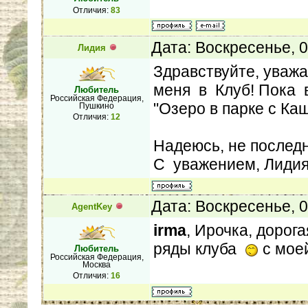
Отличия:
83
Дата: Воскресенье, 
Лидия
Здравствуйте, уваж
меня в Клуб! Пока 
Любитель
Российская Федерация,
"Озеро в парке с Каш
Пушкино
Отличия:
12
Надеюсь, не последня
С уважением, Лиди
Дата: Воскресенье, 
AgentKey
irma
, Ирочка, дорог
ряды клуба
с моей
Любитель
Российская Федерация,
Москва
Отличия:
16