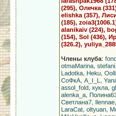
larashpak1968 (178
(295), Олечка (331
elishka (357), Лис
(185), zoia3(1006.
alanikaiv (224), b
(154), Sol (436), 
(326.2), yuliya_28
Члены клуба
:
fon
otmaMarina, stefan
Ladotka, Heku, Ooll
СоФкА, A_I_L, Yana,
assol_fold, кукла, 
alenka_a, Полина630
Светлана7, llennae
LaraCat, oltyuan, М