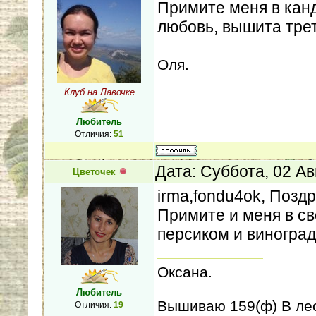
Примите меня в кан
любовь, вышита трет
Оля.
Клуб на Лавочке
Любитель
Отличия:
51
Дата: Суббота, 02 Ав
Цветочек
irma,fondu4ok, Позд
Примите и меня в св
персиком и виногра
Оксана.
Любитель
Вышиваю 159(ф) В лес
Отличия:
19