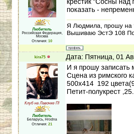
крестик "Сосны над г
показать - непремен
Я Людмила, прошу на 
Любитель
Вышиваю ЭстЭ 108 По
Российская Федерация,
Москва
Отличия:
10
Дата: Пятница, 01 Ав
kira75
И я прошу записать 
Сцена из римского к
500х414 192 цвета(
Петит-полукрест ,25.
Клуб на Лавочке П!
Любитель
Беларусь, Hrodna
Отличия:
21