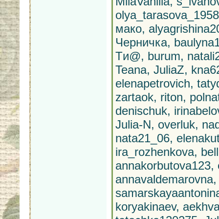
MilaVanilla, s_ivan
olya_tarasova_1958,
мако, alyagrishina20
Черничка, baulyna1
Tи@, burum, natali
Teana, JuliaZ, kna6
elenapetrovich, tat
zartaok, riton, polna
denischuk, irinab
Julia-N, overluk, na
nata21_06, elenaku
ira_rozhenkova, be
annakorbutova123, 
annavaldemarovna, o
samarskayaantonina,
koryakinaev, aekhva