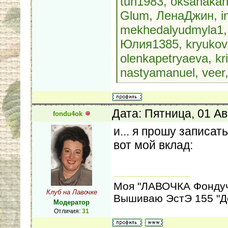
tun1983, oksanakan
Glum, ЛенаДжин, in
mekhedalyudmyla1, 
Юлия1385, kryukova
olenkapetryaeva, kr
nastyamanuel, veer
Дата: Пятница, 01 Ав
fondu4ok
и... я прошу записат
вот мой вклад:
Моя "ЛАВОЧКА Фондуч
Клуб на Лавочке
Вышиваю ЭстЭ 155 "До
Модератор
Отличия:
31