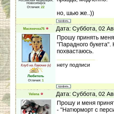
Российская Федерация,
Новосибирск
Отличия:
22
но, шью же..))
Дата: Суббота, 02 Ав
Масянечка76
Прошу принять меня 
"Парадного букета". 
похвастаюсь.
нету подписи
Клуб на Лавочке (к)
Любитель
Отличия:
1
Дата: Суббота, 02 Ав
Velena
Прошу и меня принят
- "Натюрморт с пер