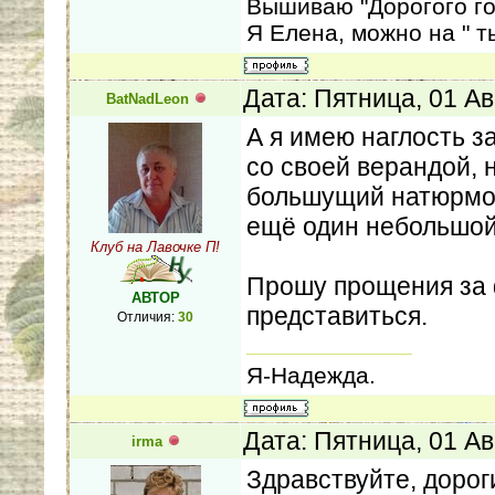
Вышиваю "Дорогого го
Я Елена, можно на " ты
Дата: Пятница, 01 Ав
BatNadLeon
А я имею наглость за
со своей верандой, 
большущий натюрморт
ещё один небольшой 
Клуб на Лавочке П!
Прошу прощения за 
АВТОР
представиться.
Отличия:
30
Я-Надежда.
Дата: Пятница, 01 Ав
irma
Здравствуйте, дорог