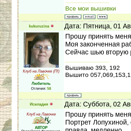
Все мои вышивки
Дата: Пятница, 01 Ав
kukuruzina
Прошу принять меня 
Моя законченная ра
Сейчас шью вторую р
Вышиваю 393, 192
Клуб на Лавочке (П!)
Вышито 057,069,153,1
Любитель
Отличия:
58
Дата: Суббота, 02 Ав
Исиладия
Прошу принять меня 
Клуб на Лавочке
Портрет Лопухиной, 
АВТОР
правда, медленно.