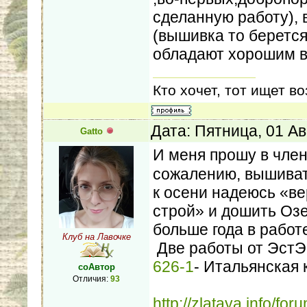
сделанную работу),
(вышивка то берется 
обладают хорошим в
Кто хочет, тот ищет во
Дата: Пятница, 01 Ав
Gatto
И меня прошу в чле
сожалению, вышивать
к осени надеюсь «ве
строй» и дошить Озе
больше года в работ
Клуб на Лавочке
Две работы от ЭстЭ
626-1
- Итальянская 
соАвтор
Отличия:
93
http://zlataya.info/fo