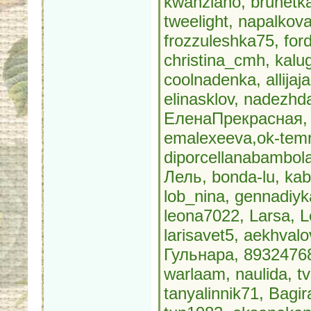
kwanziano, brunetk
tweelight, napalkov
frozzuleshka75, for
christina_cmh, kal
coolnadenka, allija
elinasklov, nadezhd
ЕленаПрекрасная, 
emalexeeva,ok-temn,
diporcellanabambola,
Лель, bonda-lu, kab
lob_nina, gennadiyk
leona7022, Larsa, 
larisavet5, aekhvalo
Гульнара, 89324768
warlaam, naulida, t
tanyalinnik71, Bagir