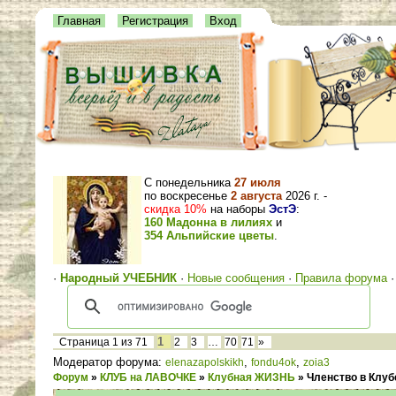
Главная
Регистрация
Вход
С понедельника
27 июля
по воскресенье
2 августа
2026 г. -
скидка 10%
на наборы
ЭстЭ
:
160 Мадонна в лилиях
и
354 Альпийские цветы
.
·
Народный УЧЕБНИК
·
Новые сообщения
·
Правила форума
1
Страница
1
из
71
2
3
…
70
71
»
Модератор форума:
,
,
elenazapolskikh
fondu4ok
zoia3
Форум
»
КЛУБ на ЛАВОЧКЕ
»
Клубная ЖИЗНЬ
»
Членство в Клуб