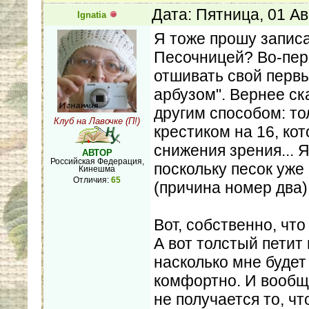
Дата: Пятница, 01 Ав
Ignatia
Я тоже прошу запис
Песочницей? Во-перв
отшивать свой первы
арбузом". Вернее ск
другим способом: то
Клуб на Лавочке (П!)
крестиком на 16, ко
снижения зрения... Я
АВТОР
Российская Федерация,
поскольку песок уже 
Кинешма
Отличия:
65
(причина номер два)
Вот, собственно, что
А вот толстый петит
насколько мне будет
комфортно. И вообще
не получается то, чт