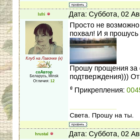
Дата: Суббота, 02 Ав
Isfri
Просто не возможно
похвал! И я прошусь
Клуб на Лавочке (к)
Прошу прощения за 
соАвтор
подтверждения))) От
Беларусь, Minsk
Отличия:
12
Прикрепления:
004
Света. Прошу на ты.
Дата: Суббота, 02 Ав
hrustal