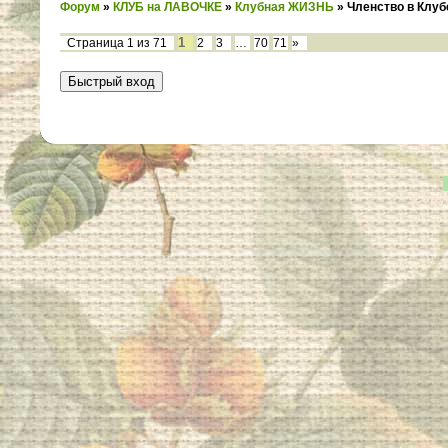
Форум
»
КЛУБ на ЛАВОЧКЕ
»
Клубная ЖИЗНЬ
»
Членство в Клуб
1
Страница
1
из
71
2
3
…
70
71
»
Copyr