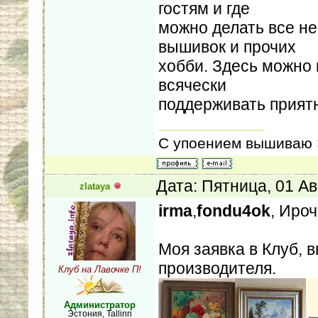
гостям и где
можно делать все н
вышивок и прочих
хобби. Здесь можно 
всячески
поддерживать прият
С упоением вышиваю Э
Дата: Пятница, 01 Ав
zlataya
irma
,
fondu4ok
, Иро
Моя заявка в Клуб,
производителя.
Клуб на Лавочке П!
Администратор
Эстония, Tallinn