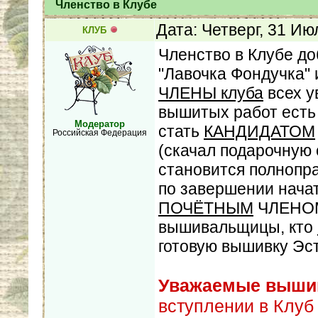
Членство в Клубе
Дата: Четверг, 31 Ию
КЛУБ
Членство в Клубе д
"Лавочка Фондучка"
ЧЛЕНЫ клуба
всех у
вышитых работ есть
Модератор
стать
КАНДИДАТОМ
Российская Федерация
(скачал подарочную
становится полнопр
по завершении нача
ПОЧЁТНЫМ
ЧЛЕНОМ 
вышивальщицы, кто
готовую вышивку Э
Уважаемые выши
вступлении в Клуб