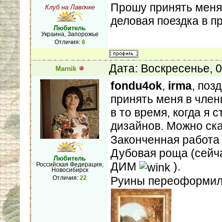
Прошу принять меня
Клуб на Лавочке
деловая поездка в п
Любитель
Украина, Запорожье
Отличия:
6
Дата: Воскресенье, 
Marnik
fondu4ok
,
irma
, поз
принять меня в член
в то время, когда я
дизайнов. Можно ск
Законченная работа
Дубовая роща (сейча
Любитель
ДИМ
).
Российская Федерация,
Новосибирск
Руины переоформила,
Отличия:
22