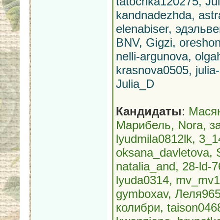
tatochka120275, Ju
kandnadezhda, astr
elenabiser, эдэльв
BNV, Gigzi, oreshon
nelli-argunova, olg
krasnova0505, julia
Julia_D
Кандидаты
:
Масян
Марибель, Nora, за
lyudmila0812lk, 3_
oksana_davletova, S
natalia_and, 28-ld
lyuda0314, mv_mv14,
gymboxav, Леля9655, А
колибри, taison0468