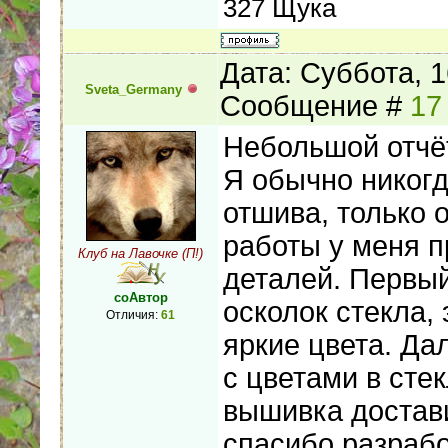
327 Щука
Дата: Суббота, 1
Sveta_Germany
Сообщение #
17
Небольшой отчё
Я обычно никог
отшива, только 
работы у меня п
Клуб на Лавочке (П!)
деталей. Первый
соАвтор
осколок стекла,
Отличия:
61
яркие цвета. Да
с цветами в стек
вышивка достав
спасибо разраб