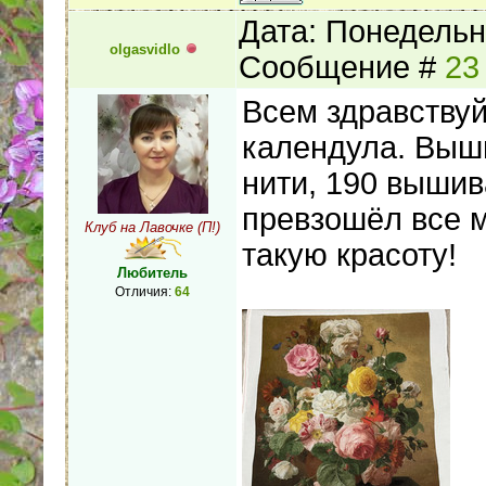
Дата: Понедельни
olgasvidlo
Сообщение #
23
Всем здравствуй
календула. Выши
нити, 190 вышив
превзошёл все 
Клуб на Лавочке (П!)
такую красоту!
Любитель
Отличия:
64