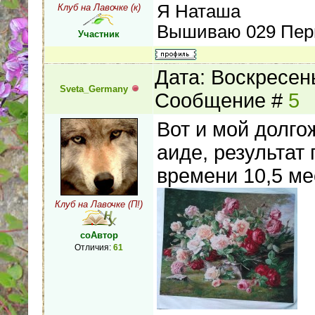
Я Наташа
Клуб на Лавочке (к)
Вышиваю 029 Перг
Участник
Дата: Воскресень
Sveta_Germany
Сообщение #
5
Вот и мой долг
аиде, результат 
времени 10,5 ме
Клуб на Лавочке (П!)
соАвтор
Отличия:
61