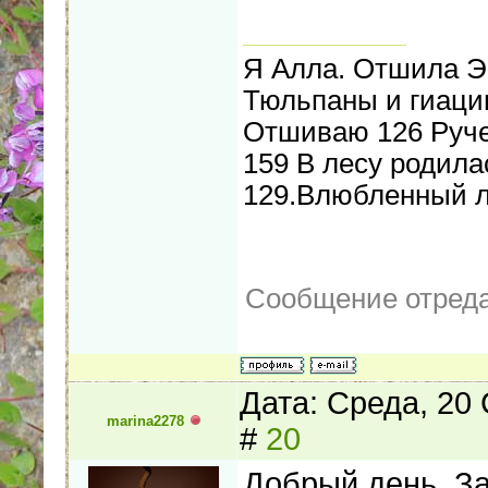
Я Алла. Отшила Э
Тюльпаны и гиацин
Отшиваю 126 Руче
159 В лесу родилас
129.Влюбленный 
Сообщение отред
Дата: Среда, 20
marina2278
#
20
Добрый день. З