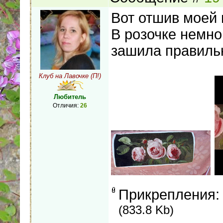
Вот отшив моей 
В розочке немно
зашила правиль
Клуб на Лавочке (П!)
Любитель
Отличия:
26
Прикрепления
(833.8 Kb)