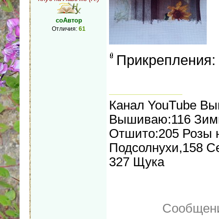
соАвтор
Отличия:
61
Прикрепления
Канал YouTube В
Вышиваю:116 Зимн
Отшито:205 Розы н
Подсолнухи,158 С
327 Щука
Сообщени