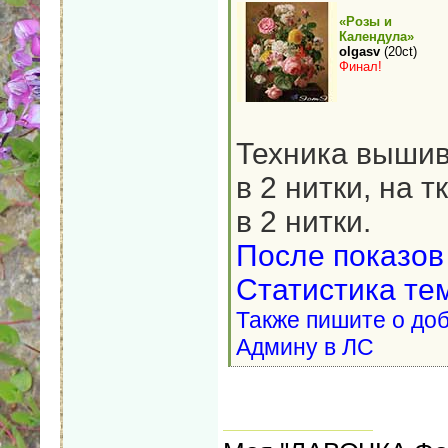
«Розы и
Календула»
olgasv
(20ct)
Финал!
Техника вышива
в 2 нитки, на т
в 2 нитки.
После показов
Статистика те
Также пишите о доб
Админу в ЛС