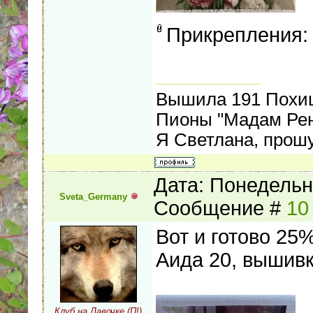
Прикрепления
Вышила 191 Похищ
Пионы "Мадам Рен
Я Светлана, прошу
Дата: Понедельни
Sveta_Germany
Сообщение #
10
Вот и готово 25
Аида 20, вышивк
Клуб на Лавочке (П!)