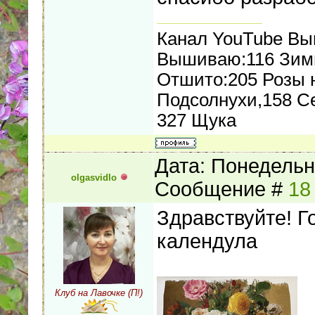
Канал YouTube В
Вышиваю:116 Зимн
Отшито:205 Розы н
Подсолнухи,158 С
327 Щука
Дата: Понедельни
olgasvidlo
Сообщение #
18
Здравствуйте! Г
календула
Клуб на Лавочке (П!)