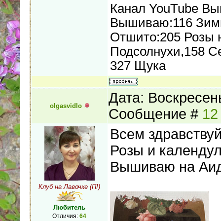
Канал YouTube В
Вышиваю:116 Зимн
Отшито:205 Розы н
Подсолнухи,158 С
327 Щука
Дата: Воскресень
olgasvidlo
Сообщение #
12
Всем здравствуй
Розы и календул
Вышиваю на Аиде
Клуб на Лавочке (П!)
Любитель
Отличия:
64