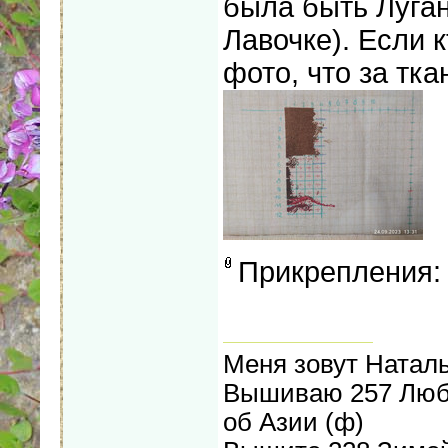
была быть Лугана
Лавочке). Если 
фото, что за тка
Прикрепления
Меня зовут Наталь
Вышиваю 257 Любо
об Азии (ф)