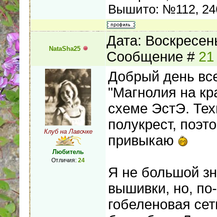
Вышито: №112, 24
Дата: Воскресень
NataSha25
Сообщение #
21
Добрый день все
"Магнолия на кр
схеме ЭстЭ. Тех
полукрест, поэт
Клуб на Лавочке
привыкаю
Любитель
Отличия:
24
Я не большой зн
вышивки, но, по-
гобеленовая сетк