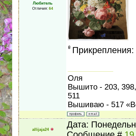
Любитель
Отличия:
64
Прикрепления
Оля
Вышито - 203, 398, 
511
Вышиваю - 517 «В
Дата: Понедельни
allijaja24
Сообщение #
19