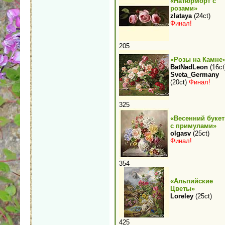
«Натюрморт с
розами»
zlataya
(24ct)
Финал!
205
«Розы на Камне
BatNadLeon
(16ct
Sveta_Germany
(20ct)
Финал!
325
«Весенний букет
с примулами»
olgasv
(25ct)
Финал!
354
«Альпийские
Цветы»
Loreley
(25ct)
425