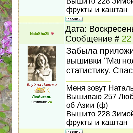
Вышито 228 Зимой 
фрукты и каштан
Дата: Воскресень
NataSha25
Сообщение #
22
Забыла приложи
вышивки "Магнол
статистику. Спа
Клуб на Лавочке
Меня зовут Наталь
Вышиваю 257 Любо
Любитель
Отличия:
24
об Азии (ф)
Вышито 228 Зимой 
фрукты и каштан