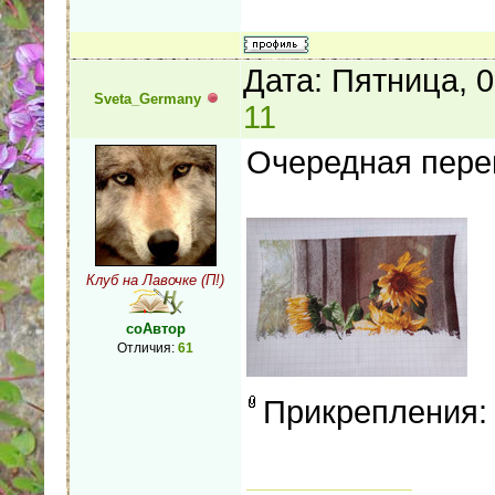
Дата: Пятница, 
Sveta_Germany
11
Очередная пере
Клуб на Лавочке (П!)
соАвтор
Отличия:
61
Прикрепления