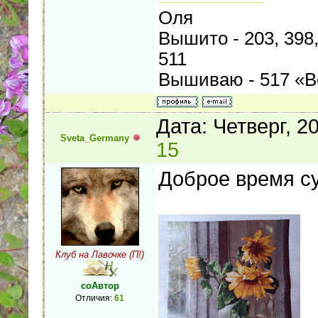
Оля
Вышито - 203, 398, 
511
Вышиваю - 517 «В
Дата: Четверг, 2
Sveta_Germany
15
Доброе время су
Клуб на Лавочке (П!)
соАвтор
Отличия:
61