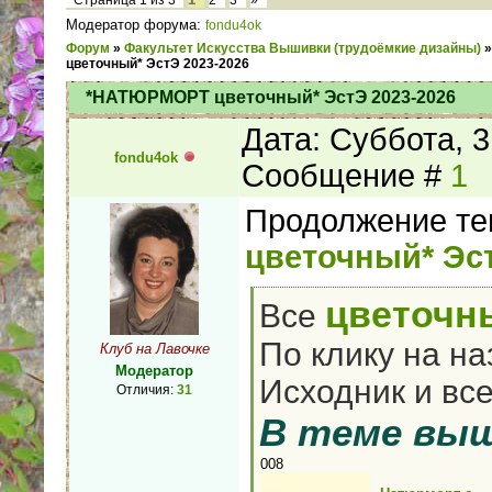
Страница
1
из
3
2
3
»
Модератор форума:
fondu4ok
Форум
»
Факультет Искусства Вышивки (трудоёмкие дизайны)
»
цветочный* ЭстЭ 2023-2026
*НАТЮРМОРТ цветочный* ЭстЭ 2023-2026
Дата: Суббота, 3
fondu4ok
Сообщение #
1
Продолжение те
цветочный* Эс
цветоч
Все
По клику на на
Клуб на Лавочке
Модератор
Исходник и вс
Отличия:
31
В теме вы
008