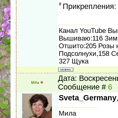
Прикрепления
Канал YouTube В
Вышиваю:116 Зимн
Отшито:205 Розы н
Подсолнухи,158 С
327 Щука
Дата: Воскресень
Milla
Сообщение #
6
Sveta_Germany
Мила