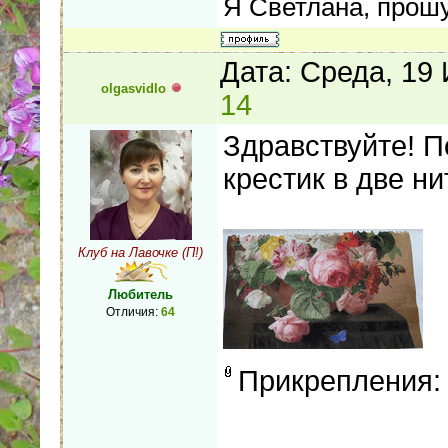
Я Светлана, прошу
Дата: Среда, 19
olgasvidlo
14
Здравствуйте! П
крестик в две ни
Клуб на Лавочке (П!)
Любитель
Отличия:
64
Прикрепления