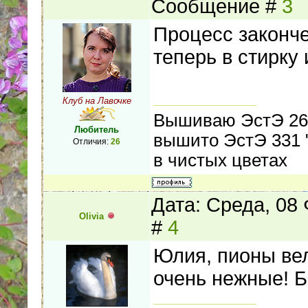
Сообщение #
3
Процесс законче
теперь в стирку и
Клуб на Лавочке
Вышиваю ЭстЭ 261
Любитель
вышито ЭстЭ 331 "
Отличия:
26
в чистых цветах
Дата: Среда, 08
Olivia
#
4
Юлия, пионы ве
очень нежные! Б