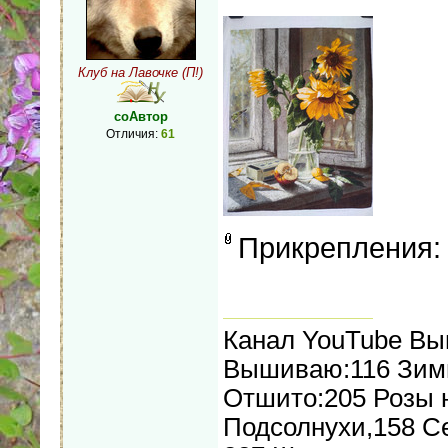
Клуб на Лавочке (П!)
соАвтор
Отличия:
61
Прикрепления
Канал YouTube В
Вышиваю:116 Зимн
Отшито:205 Розы н
Подсолнухи,158 С