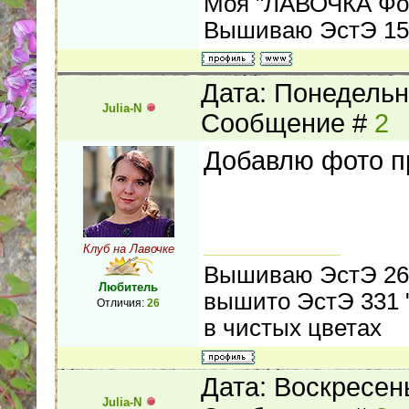
Моя "ЛАВОЧКА Фо
Вышиваю ЭстЭ 155
Дата: Понедельни
Julia-N
Сообщение #
2
Добавлю фото 
Клуб на Лавочке
Вышиваю ЭстЭ 261
Любитель
вышито ЭстЭ 331 "
Отличия:
26
в чистых цветах
Дата: Воскресень
Julia-N