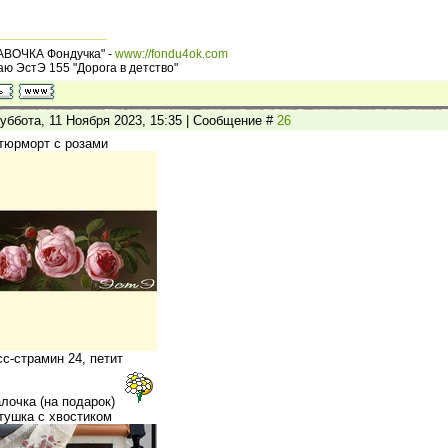
АВОЧКА Фондучка" -
www://fondu4ok.com
ю ЭстЭ 155 "Дорога в детство"
уббота, 11 Ноября 2023, 15:35 | Сообщение #
26
тюрморт с розами
сс-страмин 24, петит
лочка (на подарок)
тушка с хвостиком