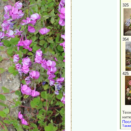
325
354
425
Техн
нитк
Посл
Также