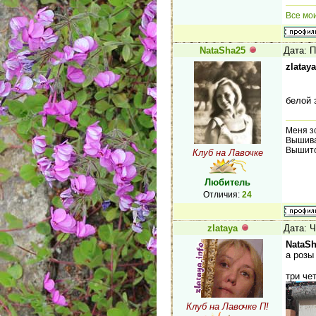
Все мо
NataSha25
Дата: П
zlataya
белой 
Меня з
Вышива
Вышито
Клуб на Лавочке
Любитель
Отличия:
24
zlataya
Дата: Ч
NataS
а розы
три че
Клуб на Лавочке П!