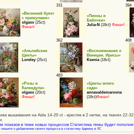
331
394
«Весенний букет
«Пионы и
с примулами»
Бабочки»
olgasv
(25ct)
Julia-N
(18ct)
Финал!
Финал!
362
408
«Альпийские
«Воспоминания о
Цветы»
Венеции. Ирисы»
Loreley
(25ct)
Ksenia
(18ct)
483
«Розы и
«Цветы моего
Календула»
сада»
olgasv
(20ct)
annavaldemarovna
Финал!
(18ct)
Финал!
ика вышивания на Aida 14-20 ct - крестик в 2 нитки, на тканях 22-32 
и.
е показов в теме новых процессов Статистика темы будет пополня
 пишите о добавлении своего процесса в статистику Админу в ЛС