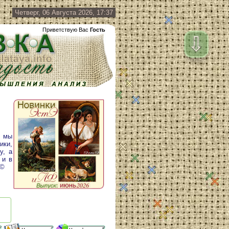
Четверг, 06 Августа 2026, 17:37
Приветствую Вас
Гость
⇩
у мы
ики,
у, а
 и в
 ©