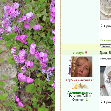
При
Все мо
zlataya
Дата: В
полови
Клуб на Лавочке П!
Администратор
Эстония, Tallinn
Отличия:
1
При