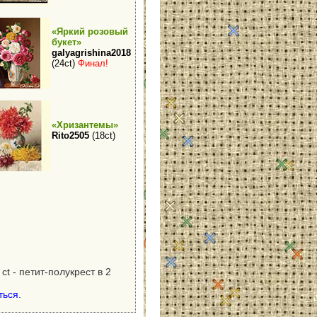
«Яркий розовый
букет»
galyagrishina2018
(24ct)
Финал!
«Хризантемы»
Rito2505
(18ct)
ct - петит-полукрест в 2
ться.