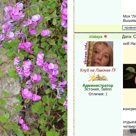
Моя "Л
Вышива
zlataya
Дата: С
оо8 На
Клуб на Лавочке П!
Администратор
Эстония, Tallinn
Отличия:
1
конгре
отдыха
четвер