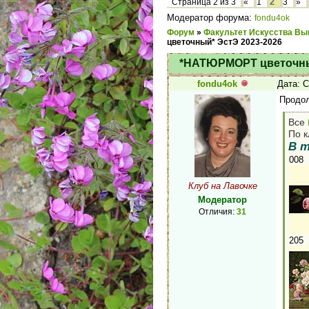
2
Страница
2
из
3
«
1
3
»
Модератор форума:
fondu4ok
Форум
»
Факультет Искусства Вы
цветочный* ЭстЭ 2023-2026
*НАТЮРМОРТ цветочный
fondu4ok
Дата: С
Продол
Все
По к
В 
008
Клуб на Лавочке
Модератор
Отличия:
31
205