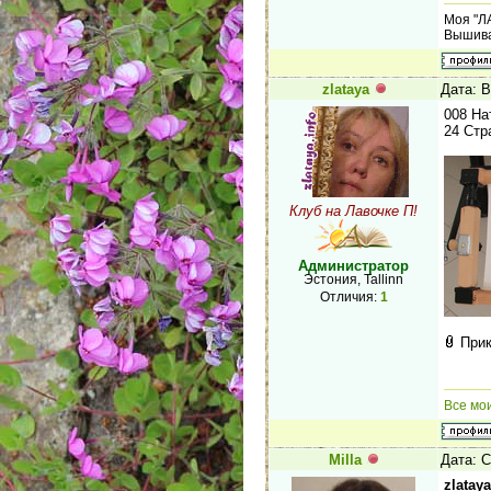
Моя "Л
Вышива
zlataya
Дата: В
008 На
24 Стр
Клуб на Лавочке П!
Администратор
Эстония, Tallinn
Отличия:
1
При
Все мо
Milla
Дата: С
zlataya