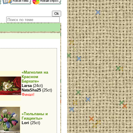
«Магнолия на
Красном
Бархате»
Larsa
(24ct)
NataSha25
(25ct)
Финал!
«Тюльпаны и
Гиацинты»
Lori
(25ct)