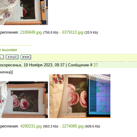
крепления:
2195849.jpg
·
6379113.jpg
(756.8 Kb)
(33.9 Kb)
и вышивки
оскресенье, 19 Ноября 2023, 09:37 | Сообщение #
27
ночка))
крепления:
4290231.jpg
·
2274085.jpg
(963.3 Kb)
(609.6 Kb)