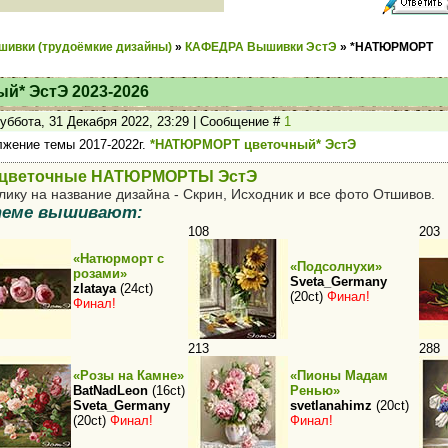
шивки (трудоёмкие дизайны)
»
КАФЕДРА Вышивки ЭстЭ
»
*НАТЮРМОРТ
* ЭстЭ 2023-2026
уббота, 31 Декабря 2022, 23:29 | Сообщение #
1
жение темы 2017-2022г.
*НАТЮРМОРТ цветочный* ЭстЭ
цветочные НАТЮРМОРТЫ ЭстЭ
лику на название дизайна - Скрин, Исходник и все фото Отшивов.
теме вышивают:
108
203
«Натюрморт с
«Подсолнухи»
розами»
Sveta_Germany
zlataya
(24ct)
(20ct)
Финал!
Финал!
213
288
«Розы на Камне»
«Пионы Мадам
BatNadLeon
(16ct)
Ренью»
Sveta_Germany
svetlanahimz
(20ct)
(20ct)
Финал!
Финал!