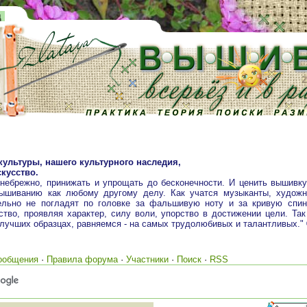
д
культуры, нашего культурного наследия,
кусство.
 небрежно, принижать и упрощать до бесконечности. И ценить вышивк
вышиванию как любому другому делу. Как учатся музыканты, художн
ельно не погладят по головке за фальшивую ноту и за кривую спин
тво, проявляя характер, силу воли, упорство в достижении цели. Так
 лучших образцах, равняемся - на самых трудолюбивых и талантливых."
ообщения
·
Правила форума
·
Участники
·
Поиск
·
RSS