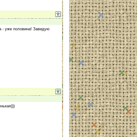
а - уже половина! Завидую
нькая)))