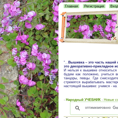
Главная
Регистрация
Вхо
"...
Вышивка – это часть нашей 
это декоративно-прикладное ис
И нельзя к вышивке относиться
будем как положено, учиться 
танцоры, певцы. Где снисходит
стремятся вырабатывать мастерс
настоящей вышивке: учимся - на
·
Народный УЧЕБНИК
·
Новые с