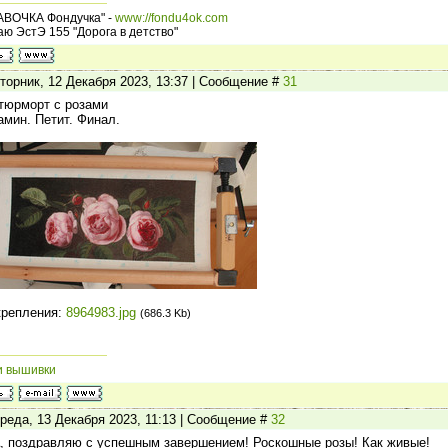
АВОЧКА Фондучка" -
www://fondu4ok.com
ю ЭстЭ 155 "Дорога в детство"
торник, 12 Декабря 2023, 13:37 | Сообщение #
31
тюрморт с розами
амин. Петит. Финал.
крепления:
8964983.jpg
(686.3 Kb)
и вышивки
реда, 13 Декабря 2023, 11:13 | Сообщение #
32
, поздравляю с успешным завершением! Роскошные розы! Как живые!