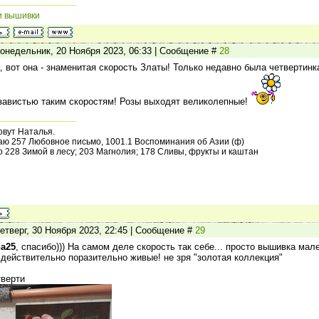
и вышивки
онедельник, 20 Ноября 2023, 06:33 | Сообщение #
28
, вот она - знаменитая скорость Златы! Только недавно была четвертинк
завистью таким скоростям! Розы выходят великолепные!
овут Наталья.
ю 257 Любовное письмо, 1001.1 Воспоминания об Азии (ф)
 228 Зимой в лесу; 203 Магнолия; 178 Сливы, фрукты и каштан
етверг, 30 Ноября 2023, 22:45 | Сообщение #
29
ha25
, спасибо))) На самом деле скорость так себе... просто вышивка мале
 действительно поразительно живые! не зря "золотая коллекция"
тверти