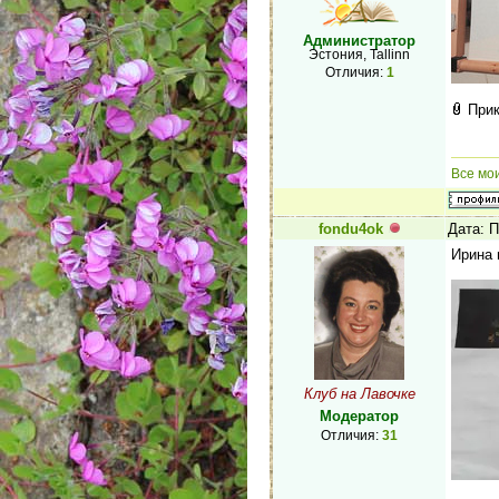
Администратор
Эстония, Tallinn
Отличия:
1
При
Все мо
fondu4ok
Дата: П
Ирина 
Клуб на Лавочке
Модератор
Отличия:
31