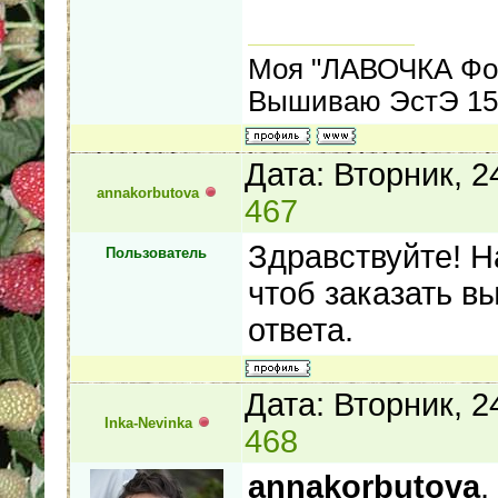
Моя "ЛАВОЧКА Фо
Вышиваю ЭстЭ 155
Дата: Вторник, 
annakorbutova
467
Здравствуйте! Н
Пользователь
чтоб заказать в
ответа.
Дата: Вторник, 
Inka-Nevinka
468
annakorbutova
,