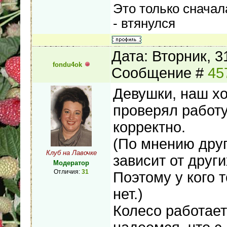
Это только сначал
- втянулся
Дата: Вторник, 3
fondu4ok
Сообщение #
45
Девушки, наш хо
проверял работу
корректно.
(По мнению друг
Клуб на Лавочке
зависит от друг
Модератор
Отличия:
31
Поэтому у кого т
нет.)
Колесо работает