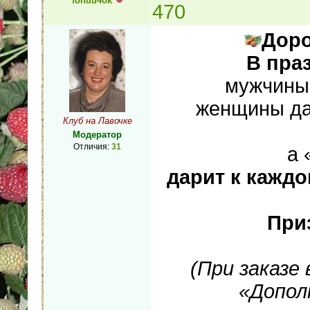
fondu4ok
470
Дор
В пра
мужчины
женщины дар
Клуб на Лавочке
Модератор
Отличия:
31
а 
дарит к каждо
При
(При заказе
«Допол