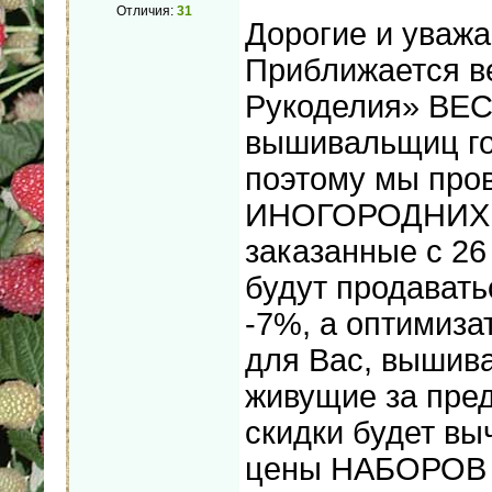
Отличия:
31
Дорогие и уваж
Приближается в
Рукоделия» ВЕСН
вышивальщиц го
поэтому мы про
ИНОГОРОДНИХ! 
заказанные с 26
будут продавать
-7%, а оптимиза
для Вас, вышив
живущие за пре
скидки будет вы
цены НАБОРОВ в