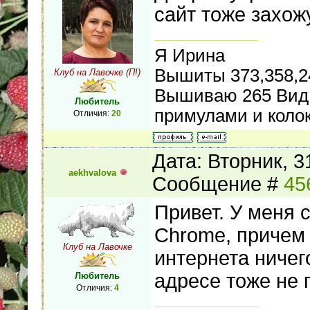
сайт тоже захож
Я Ирина
Вышиты 373,358,24
Клуб на Лавочке (П!)
Вышиваю 265 Вид 
Любитель
примулами и коло
Отличия:
20
Дата: Вторник, 3
aekhvalova
Сообщение #
45
Привет. У меня с
Chrome, причем 
Клуб на Лавочке
интернета ничег
адресе тоже не г
Любитель
Отличия:
4