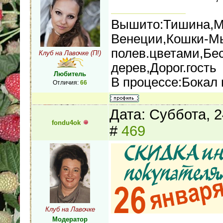
Вышито:Тишина,Ма
Венеции,Кошки-М
полев.цветами,Бес
Клуб на Лавочке (П!)
дерев,Дорог.гость
Любитель
В процессе:Бокал
Отличия:
66
Дата: Суббота, 
fondu4ok
#
469
Клуб на Лавочке
Модератор