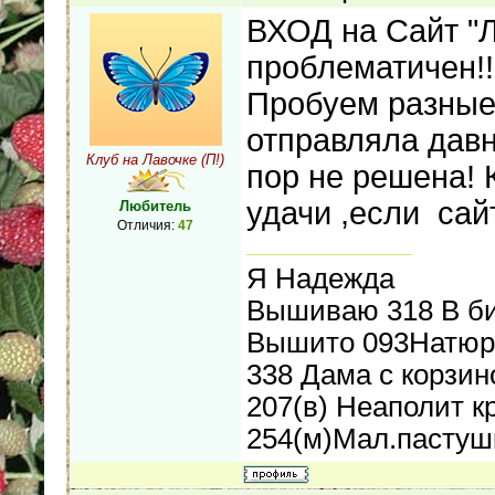
ВХОД на Сайт "Л
проблематичен!!!
Пробуем разные 
отправляла давн
Клуб на Лавочке (П!)
пор не решена! 
удачи ,если сай
Любитель
Отличия:
47
Я Надежда
Вышиваю 318 В би
Вышито 093Натюрм
338 Дама с корзин
207(в) Неаполит к
254(м)Мал.пастуш