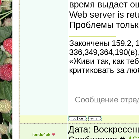
время выдает ош
Web server is ret
Проблемы только
Закончены 159.2, 1
336,349,364,190(в)
«Живи так, как теб
критиковать за л
Сообщение отре
Дата: Воскресень
fondu4ok