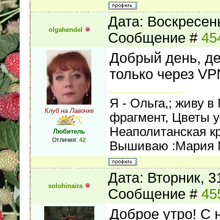
Дата: Воскресень
olgahendel
Сообщение #
45
Добрый день, де
только через VP
Я - Ольга,; живу 
Клуб на Лавочке
фрагмент, Цветы у 
Неаполитанская кр
Любитель
Отличия:
42
Вышиваю :Мария 
Дата: Вторник, 3
solohinaira
Сообщение #
45
Доброе утро! С 