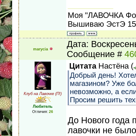
Моя "ЛАВОЧКА Фо
Вышиваю ЭстЭ 155
Дата: Воскресень
marycia
Сообщение #
46
Цитата
Настёна
(
Добрый день! Хотел
магазином? Уже бо
невозможно, а если
Клуб на Лавочке (П!)
Просим решить тех
Любитель
Отличия:
26
До Нового года 
лавочки не было