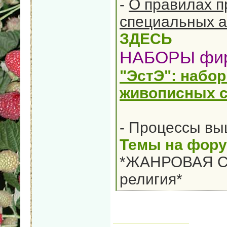
-
О правилах п
специальных а
ЗДЕСЬ
НАБОРЫ фи
"ЭстЭ": набо
живописных с
- Процессы вы
Темы на фор
*ЖАНРОВАЯ С
религия*