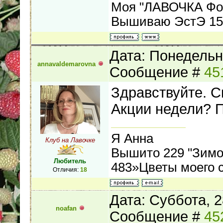
Моя "ЛАВОЧКА Фо
Вышиваю ЭстЭ 155
Дата: Понедельни
annavaldemarovna
Сообщение #
45
Здравствуйте. С
Акции недели? П
Я Анна
Клуб на Лавочке
Вышито 229 "Зимой
Любитель
483»Цветы моего 
Отличия:
18
Дата: Суббота, 2
noafan
Сообщение #
45