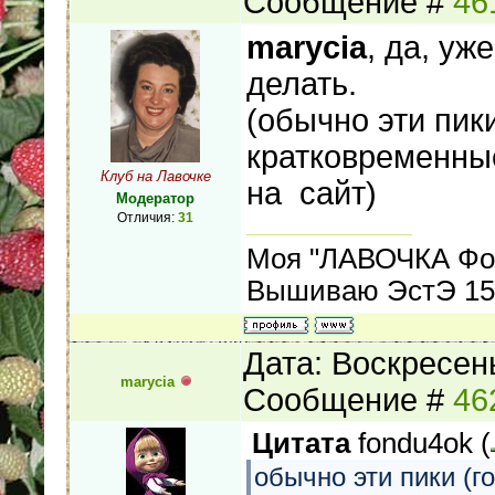
Сообщение #
46
marycia
, да, уж
делать.
(обычно эти пики
кратковременные
Клуб на Лавочке
на сайт)
Модератор
Отличия:
31
Моя "ЛАВОЧКА Фо
Вышиваю ЭстЭ 155
Дата: Воскресень
marycia
Сообщение #
46
Цитата
fondu4ok
(
обычно эти пики (г