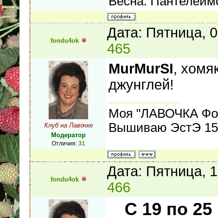
Весна. Пантелеймо
Дата: Пятница, 
fondu4ok
465
MurMurSI
, хомя
джунглей!
Моя "ЛАВОЧКА Фо
Вышиваю ЭстЭ 155
Клуб на Лавочке
Модератор
Отличия:
31
Дата: Пятница, 
fondu4ok
466
С 19 по 25 