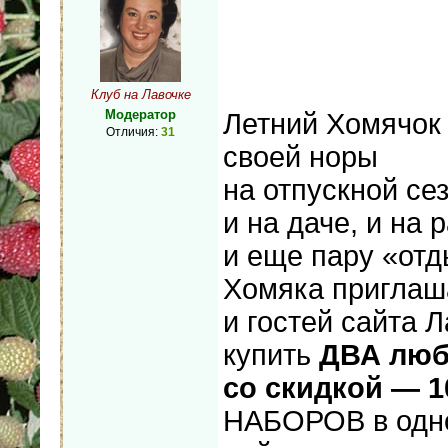
Клуб на Лавочке
Модератор
Летний Хомячок
Отличия:
31
своей норы
на отпускной се
и на даче, и на 
и еще пару «отд
Хомяка приглаш
и гостей сайта 
купить
ДВА люб
со скидкой — 1
НАБОРОВ в одном