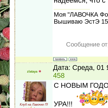
надеемся, что с
Моя "ЛАВОЧКА Фо
Вышиваю ЭстЭ 155
Сообщение от
Дата: Среда, 01
zlataya
458
С НОВЫМ ГОДОМ!
УРА!!!
Клуб на Лавочке П!