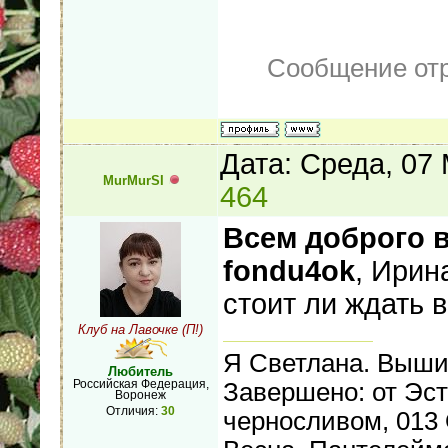
Сообщение от
Дата: Среда, 07
MurMurSI
464
Всем доброго в
fondu4ok
, Ирин
стоит ли ждать
Клуб на Лавочке (П!)
Я Светлана. Выши
Любитель
Российская Федерация,
Завершено: от Эст
Воронеж
Отличия:
30
черносливом, 013 