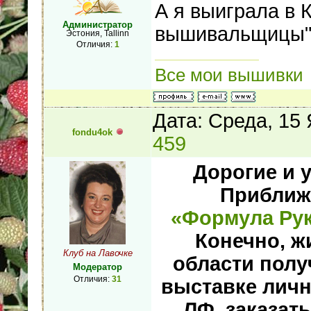
А я выиграла в 
Администратор
вышивальщицы"!
Эстония, Tallinn
Отличия:
1
Все мои вышивки
Дата: Среда, 15
fondu4ok
459
Дорогие и
Приближ
«Формула Рук
Конечно, ж
Клуб на Лавочке
области полу
Модератор
Отличия:
31
выставке личн
ЛФ, заказат