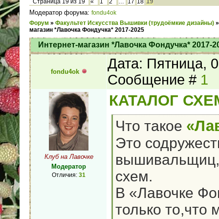
19
Страница
19
из
19
«
1
2
…
17
18
Модератор форума:
fondu4ok
Форум
»
Факультет Искусства Вышивки (трудоёмкие дизайны)
»
магазин *Лавочка Фондучка* 2017-2025
Интернет-магазин *Лавочка Фондучка* 2017-2
Дата: Пятница, 0
fondu4ok
Сообщение #
1
КАТАЛОГ СХЕ
«Ла
Что такое
Это содружест
вышивальщиц,
Клуб на Лавочке
Модератор
схем.
Отличия:
31
В «Лавочке Ф
только то,что