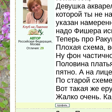
Девушка акварел
которой ты не н
указан намеренн
Клуб на Лавочке
надо Фишера ис
Теперь про Раку
АВТОР
Российская Федерация,
Москва
Плохая схема, в
Отличия:
29
Ну фон частично
Половина платья
пятно. А на лице
По старой схеме
Вот такая же еру
Жалко очень. Ка