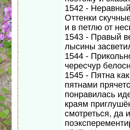
1542 - Неравный
Оттенки скучны
и в петлю от не
1543 - Правый в
лысины засвети
1544 - Прикольн
чересчур белос
1545 - Пятна как
пятнами прячетс
понравилась идея
краям приглушён
смотреться, да
поэксперементи