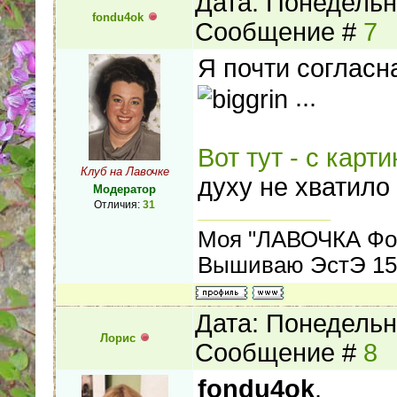
Дата: Понедельни
fondu4ok
Сообщение #
7
Я почти соглас
...
Вот тут - с карт
Клуб на Лавочке
духу не хватило 
Модератор
Отличия:
31
Моя "ЛАВОЧКА Фо
Вышиваю ЭстЭ 155
Дата: Понедельни
Лорис
Сообщение #
8
fondu4ok
,