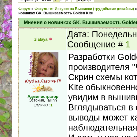
Страница
1
из
46
2
3
…
45
46
»
Форум
»
Факультет Искусства Вышивки (трудоёмкие дизайны)
»
новинках GK. Вышиваемость Golden Kite
Мнения о новинках GK. Вышиваемость Golden
Дата: Понедельни
zlataya
Сообщение #
1
Разработки Gold
производителя "
Скрин схемы ко
Клуб на Лавочке П!
Kite обыкновенн
увидим в вышивк
Администратор
Эстония, Tallinn
Вглядываться в 
Отличия:
1
выводы может к
наблюдательна