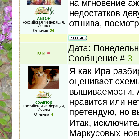
на мгновение аж
недостатков дев
АВТОР
отшива, посмотр
Российская Федерация,
Москва
Отличия:
24
Дата: Понедельни
КЛИ
Сообщение #
3
Я как Ира разби
оценивает схемы
вышиваемости. 
нравится или нет
соАвтор
Российская Федерация,
претендую, но в
Москва
Отличия:
4
Итак, исключите
Маркусовых нов