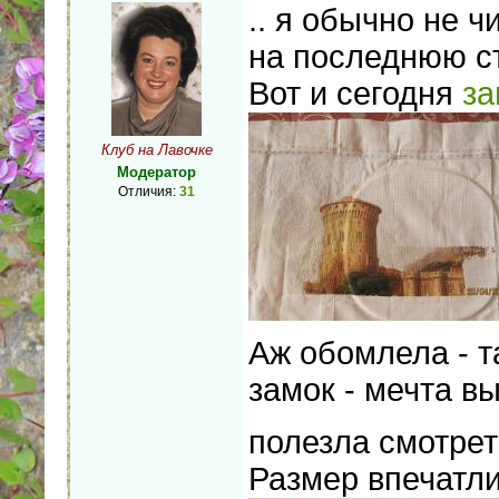
.. я обычно не 
на последнюю ст
Вот и сегодня
за
Клуб на Лавочке
Модератор
Отличия:
31
Аж обомлела - т
замок - мечта 
полезла смотреть
Размер впечатли