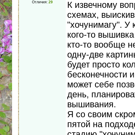
Отличия:
29
К извечному вопр
схемах, выискив
"хочунимагу". У 
кого-то вышивка 
кто-то вообще н
одну-две картин
будет просто ко
бесконечности и 
может себе позв
день, планиров
вышивания.
Я со своим скро
пятой на подход
стадию "хочуним