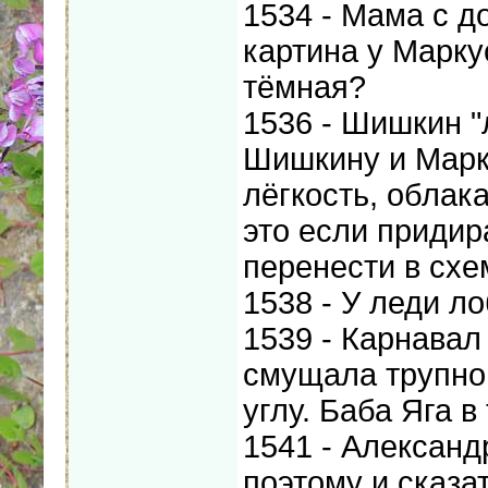
1534 - Мама с д
картина у Марку
тёмная?
1536 - Шишкин "
Шишкину и Марку
лёгкость, облак
это если придир
перенести в схе
1538 - У леди ло
1539 - Карнавал
смущала трупног
углу. Баба Яга в
1541 - Александ
поэтому и сказат