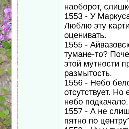
наоборот, слишк
1553 - У Маркус
Люблю эту карти
оценивать.
1555 - Айвазовс
тумане-то? Поче
этой мутности п
размытость.
1556 - Небо бел
отсутствует. Но 
небо подкачало.
1557 - А не сли
пятно по центру