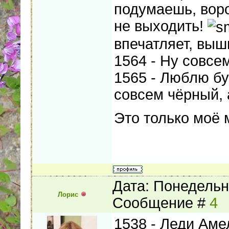
подумаешь, воро
не выходить!
впечатляет, выш
1564 - Ну совсе
1565 - Люблю бу
совсем чёрный, 
Это только моё 
Дата: Понедельни
Лорис
Сообщение #
4
1538 - Леди Аме