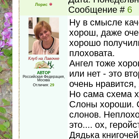
Лорис
Сообщение #
6
Ну в смысле кач
хорош, даже оче
хорошо получил
плоховата.
Клуб на Лавочке
Ангел тоже хоро
или нет - это вт
АВТОР
Российская Федерация,
Москва
очень нравится,
Отличия:
29
Но сама схема 
Слоны хороши. 
слонов. Неплохо
это.... ох, герой
Дядька книгочей