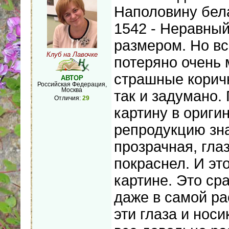
Наполовину бела
1542 - Неравны
размером. Но вс
Клуб на Лавочке
потеряно очень 
страшные корич
АВТОР
Российская Федерация,
Москва
так и задумано.
Отличия:
29
картину в ориги
репродукцию зна
прозрачная, глаз
покраснел. И эт
картине. Это ср
даже в самой ра
эти глаза и нос