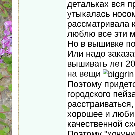
детальках вся п
утыкалась носо
рассматривала к
люблю все эти м
Но в вышивке по
Или надо заказа
вышивать лет 20
на вещи
Поэтому придетс
городского пейз
расстраиваться, 
хорошее и любим
качественной с
Поэтому "хочуни