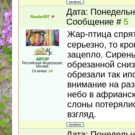
Дата: Понедельни
Reader007
Сообщение #
5
Жар-птица спря
серьезно, то кр
зацепло. Сирень
АВТОР
обрезанной сниз
Российская Федерация,
Москва
Отличия:
24
обрезали так ип
внимание на раз
небо в африанск
слоны потерялис
взгляд.
Дата: Понедельни