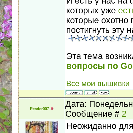
И есть у нас на
которых уже
ест
которые охотно
постигнуть эту н
Эта тема возни
вопросы по Gol
Все мои вышивки
Дата: Понедельни
Reader007
Сообщение #
2
Неожиданно для