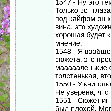
1547 - Ну это те
Только вот глаза
под кайфом он к
вина, это худож
хорошая будет ка
мнение.
1548 - Я вообще
сюжета, это про
маааааленькие 
толстенькая, вт
1550 - У книгол
Не уверена, что
1551 - Сюжет ин
был плохой. Море