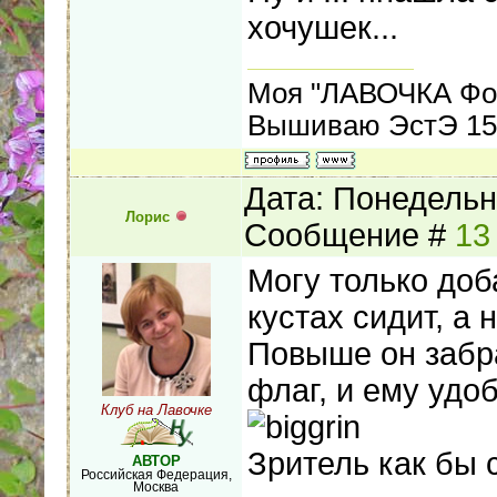
хочушек...
Моя "ЛАВОЧКА Фо
Вышиваю ЭстЭ 155
Дата: Понедельни
Лорис
Сообщение #
13
Могу только доб
кустах сидит, а 
Повыше он забра
флаг, и ему удо
Клуб на Лавочке
Зритель как бы 
АВТОР
Российская Федерация,
Москва