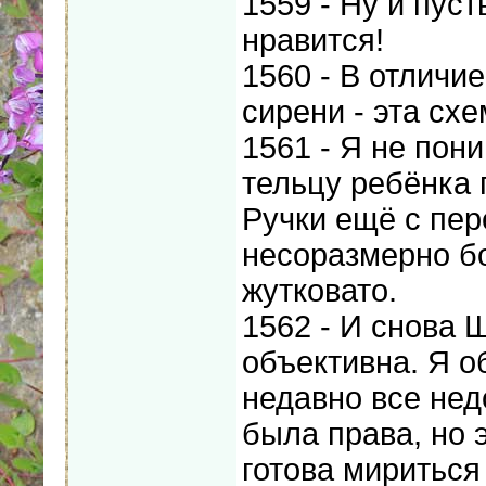
1559 - Ну и пус
нравится!
1560 - В отличи
сирени - эта схе
1561 - Я не пон
тельцу ребёнка 
Ручки ещё с пер
несоразмерно бо
жутковато.
1562 - И снова 
объективна. Я о
недавно все нед
была права, но э
готова мириться