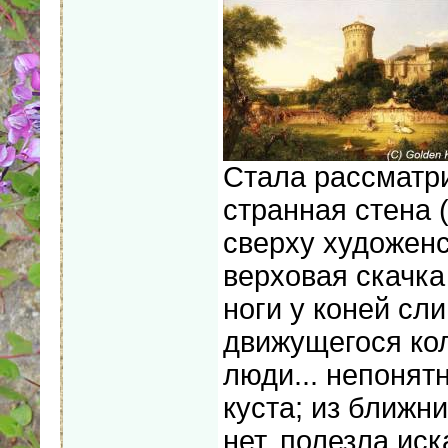
Стала рассматри
странная стена 
сверху художенс
верховая скачка 
ноги у коней сли
движущегося коле
люди... непонят
куста; из ближни
нет, полезла ис