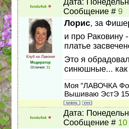
Дата: Понедельни
fondu4ok
Сообщение #
9
Лорис
, за Фише
и про Раковину -
платье засвечено
Клуб на Лавочке
Это я обрадовал
Модератор
синюшные... как 
Отличия:
31
Моя "ЛАВОЧКА Фо
Вышиваю ЭстЭ 155
Дата: Понедельни
fondu4ok
Сообщение #
10