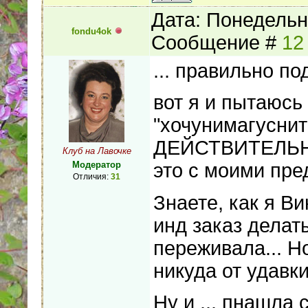
Дата: Понедельни
fondu4ok
Сообщение #
12
... правильно по
вот я и пытаюсь
"хочунимагуснитс
ДЕЙСТВИТЕЛЬН
Клуб на Лавочке
Модератор
это с моими пре
Отличия:
31
Знаете, как я В
инд заказ делать
переживала... Но
никуда от удавк
Ну и ... пнашла