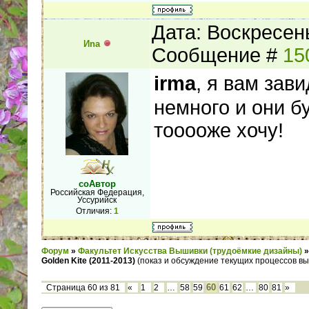
Дата: Воскресень
Иnа
Сообщение #
15
irma
, я вам зав
немного и они б
тооооже хочу!
соАвтор
Российская Федерация,
Уссурийск
Отличия:
1
Форум
»
Факультет Искусства Вышивки (трудоёмкие дизайны)
»
Golden Kite (2011-2013)
(показ и обсуждение текущих процессов вы
60
Страница
60
из
81
«
1
2
…
58
59
61
62
…
80
81
»