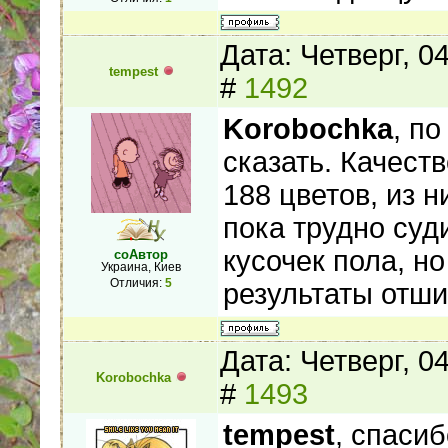
Дата: Четверг, 0
tempest
#
1492
Korobochka
, п
сказать. Качест
188 цветов, из н
пока трудно суд
кусочек пола, н
соАвтор
Украина, Киев
Отличия:
5
результаты отши
Дата: Четверг, 0
Korobochka
#
1493
tempest
, спасиб