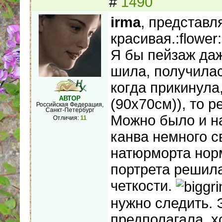
#
1490
irma
, представл
красивая.:flower:
Я бы пейзаж даж
шила, получилас
когда прикинула
АВТОР
(90х70см)), то 
Российская Федерация,
Санкт-Петербург
Можно было и на
Отличия:
11
канва немного с
натюрморта нор
портрета решила
четкости.
нужно следить. 
предполагала, х