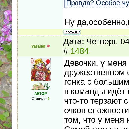
Правда? Особое чув
Ну да,особенно,к
Дата: Четверг, 0
vasalen
#
1484
Девочки, у меня
дружественном ф
гонка с больши
в команды идёт 
АВТОР
что-то терзают 
Отличия:
6
очков сложности 
том, что у меня