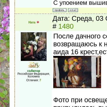
С упоением вышив
Дата: Среда, 03
Ната
#
1480
После дачного с
возвращаюсь к 
аида 16 крест,е
соАвтор
Российская Федерация,
Коломна
Отличия:
7
Фото при освеще