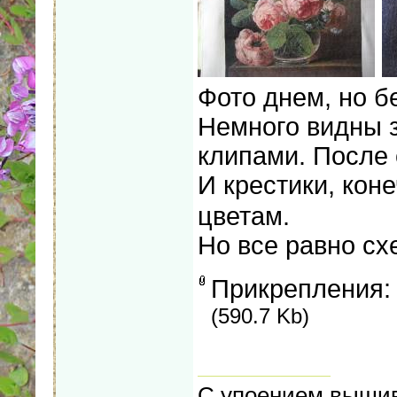
Фото днем, но б
Немного видны 
клипами. После 
И крестики, кон
цветам.
Но все равно сх
Прикрепления
(590.7 Kb)
С упоением вышив