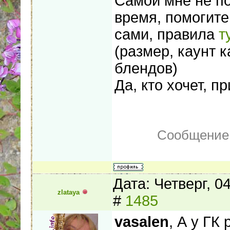
Самой мне не по
время, помогите
сами, правила
т
(размер, каунт 
блендов)
Да, кто хочет, 
Сообщение
Дата: Четверг, 0
zlataya
#
1485
vasalen
, А у ГК