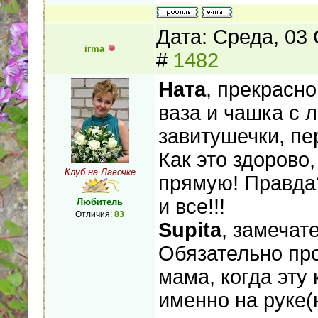
Дата: Среда, 03
irma
#
1482
Ната
, прекрасн
ваза и чашка с л
завитушечки, пе
Как это здорово
Клуб на Лавочке
прямую! Правда?
и все!!!
Любитель
Отличия:
83
Supita
, замечат
Обязательно про
мама, когда эту
именно на руке(