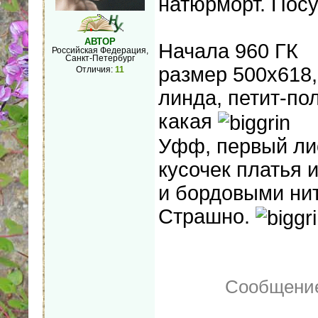
натюрморт. Посу
АВТОР
Начала 960 ГК
Российская Федерация,
Санкт-Петербург
размер 500х618,
Отличия:
11
линда, петит-по
какая
Уфф, первый лис
кусочек платья 
и бордовыми нит
Страшно.
Сообщение