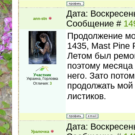
Дата: Воскресень
ann-stn
Сообщение #
14
Продолжение мо
1435, Mast Pine 
Летом был ремон
поэтому месяца 
него. Зато пото
Участник
Украина, Горловка
продолжать мой
Отличия:
3
листиков.
Дата: Воскресень
Уралочка