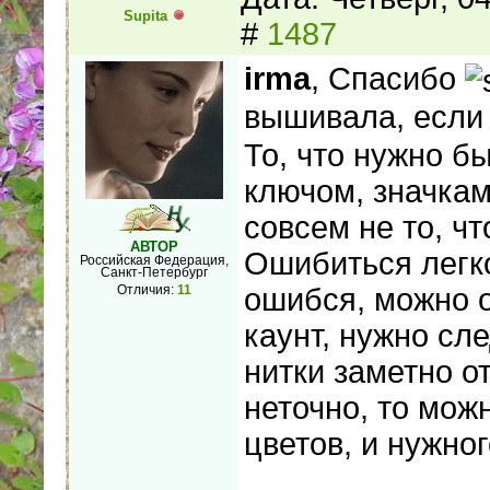
Supita
#
1487
irma
, Спасибо
вышивала, если
То, что нужно б
ключом, значкам
совсем не то, чт
АВТОР
Ошибиться легко,
Российская Федерация,
Санкт-Петербург
ошибся, можно о
Отличия:
11
каунт, нужно сл
нитки заметно о
неточно, то мож
цветов, и нужно