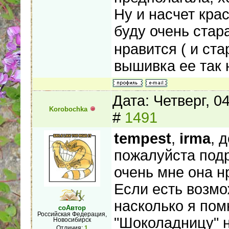
Ну и насчет крас
буду очень стар
нравится ( и ст
вышивка ее так 
Дата: Четверг, 0
Korobochka
#
1491
tempest
,
irma
, 
пожалуйста под
очень мне она н
Если есть возмо
насколько я пом
соАвтор
Российская Федерация,
"Шоколадницу" н
Новосибирск
Отличия:
1