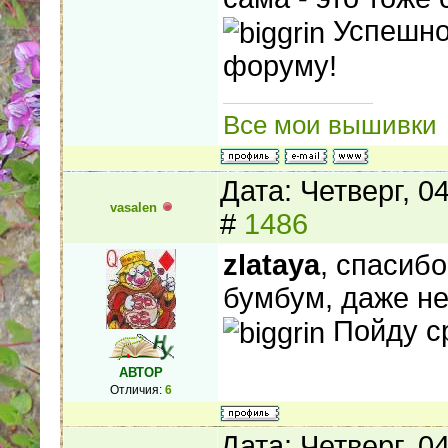
Успешно
форуму!
Все мои вышивки
Дата: Четверг, 0
vasalen
#
1486
zlataya
, спасибо
бумбум, даже не 
Пойду ср
АВТОР
Отличия:
6
Дата: Четверг, 0