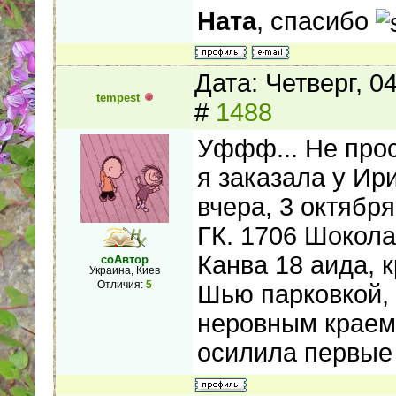
Ната
, спасибо
Дата: Четверг, 0
tempest
#
1488
Уффф... Не прос
я заказала у Ир
вчера, 3 октябр
ГК. 1706 Шокола
Канва 18 аида, к
соАвтор
Украина, Киев
Отличия:
5
Шью парковкой,
неровным краем.
осилила первые