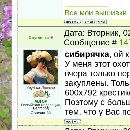
Все мои вышивки
Дата: Вторник, 0
Смуглянка
Сообщение #
14
сибирячка
, ой 
У меня этот охо
вчера только пе
закуплены. Толь
Клуб на Лавочке
600х792 крестик
Поэтому с больш
АВТОР
Российская Федерация,
Белгород
тем, что у Вас п
Отличия:
30