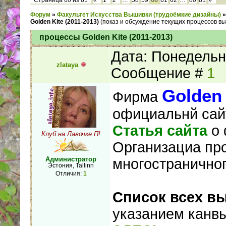
Страница
60
из
81
«
1
2
…
58
59
61
62
…
80
81
»
Форум
»
Факультет Искусства Вышивки (трудоёмкие дизайны)
»
Golden Kite (2011-2013)
(показ и обсуждение текущих процессов вы
процессы Golden Kite (2011-2013)
Дата: Понедельни
zlataya
Сообщение #
1
Golden 
Фирма
официальнй сай
Статья сайта
о 
Клуб на Лавочке П!
Организациа пр
Администратор
многостранично
Эстония, Tallinn
Отличия:
1
Список всех 
указанием канвы