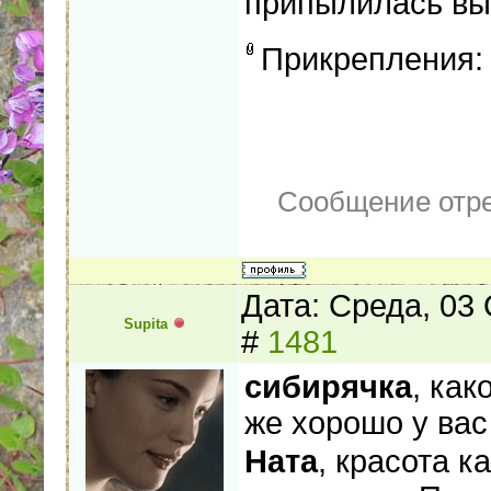
припылилась в
Прикрепления
Сообщение отр
Дата: Среда, 03
Supita
#
1481
сибирячка
, как
же хорошо у вас
Ната
, красота к