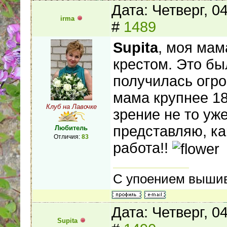
Дата: Четверг, 0
irma
#
1489
Supita
, моя мам
крестом. Это бы
получилась огро
мама крупнее 18 
Клуб на Лавочке
зрение не то уже
представляю, ка
Любитель
Отличия:
83
работа!!
С упоением вышив
Дата: Четверг, 0
Supita