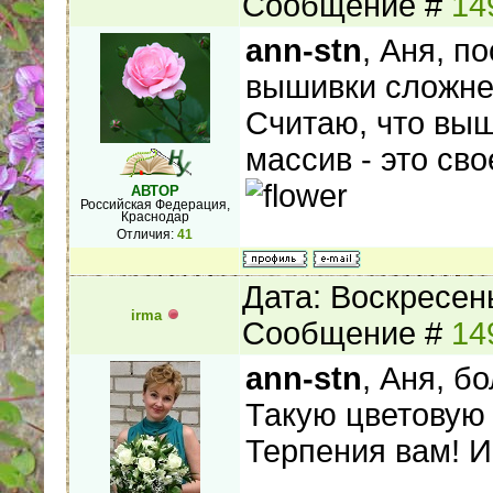
Сообщение #
14
ann-stn
, Аня, п
вышивки сложне
Считаю, что выш
массив - это сво
АВТОР
Российская Федерация,
Краснодар
Отличия:
41
Дата: Воскресень
irma
Сообщение #
14
ann-stn
, Аня, б
Такую цветовую 
Терпения вам! И