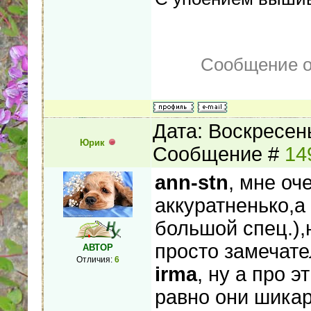
Сообщение о
Дата: Воскресень
Юрик
Сообщение #
14
ann-stn
, мне оч
аккуратненько,а 
большой спец.),
просто замечате
АВТОР
Отличия:
6
irma
, ну а про 
равно они шикар