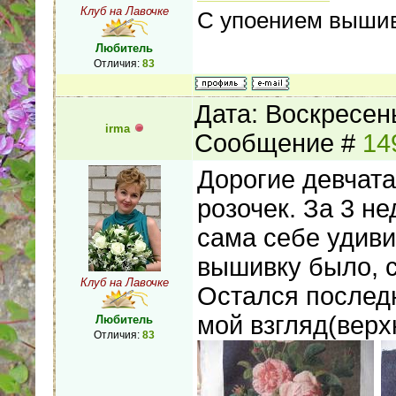
Клуб на Лавочке
С упоением вышив
Любитель
Отличия:
83
Дата: Воскресень
irma
Сообщение #
14
Дорогие девчата
розочек. За 3 н
сама себе удив
вышивку было, с
Клуб на Лавочке
Остался последн
мой взгляд(верх
Любитель
Отличия:
83