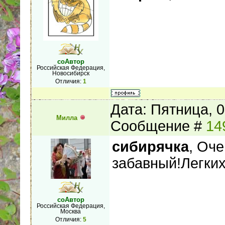
соАвтор
Российская Федерация,
Новосибирск
Отличия:
1
Дата: Пятница, 0
Милла
Сообщение #
14
сибирячка
, Оч
забавный!Легких
соАвтор
Российская Федерация,
Москва
Отличия:
5