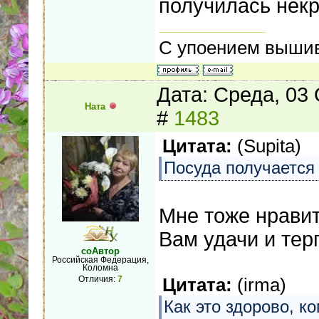
получилась некр
С упоением вышив
Дата: Среда, 03
Ната
#
1483
Цитата:
(
Supita
)
Посуда получается
Мне тоже нравит
Вам удачи и тер
соАвтор
Российская Федерация,
Коломна
Отличия:
7
Цитата:
(
irma
)
Как это здорово, 