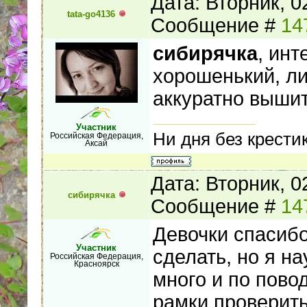
Дата: Вторник, 0
tata-go4136
Сообщение #
14
сибирячка
, инт
хорошенький, ли
аккуратно вышит
Участник
Ни дня без крестик
Российская Федерация,
Аксай
Дата: Вторник, 0
сибирячка
Сообщение #
14
Девочки спасибо
Участник
сделать, но я н
Российская Федерация,
Красноярск
много и по пово
рамки проверить