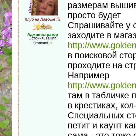
размерам вышив
просто будет
Клуб на Лавочке П!
Спрашивайте у 
заходите в мага
Администратор
Эстония, Tallinn
http://www.golden
Отличия:
1
в поисковой сто
проходите на ст
Например
http://www.golden
там в табличке 
в крестиках, кол
Специальных сте
петит и каунт 
сама - это тоже 