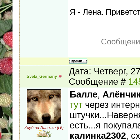
Я - Лена. Приветс
Сообщени
Дата: Четверг, 2
Sveta_Germany
Сообщение #
14
Балле
,
Алёнчи
тут
через интерн
штучки...Наверн
есть...я покупал
Клуб на Лавочке (П!)
калинка2302
, с