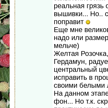
реальная грязь 
вышивки... Но.. 
поправит
Еще мне велико
надо или размер
мельче)
Желтая Розочка
Гердамун, радуе
центральный цве
исправить в про
своими белыми 
На данном этапе
фон... Но т.к. с