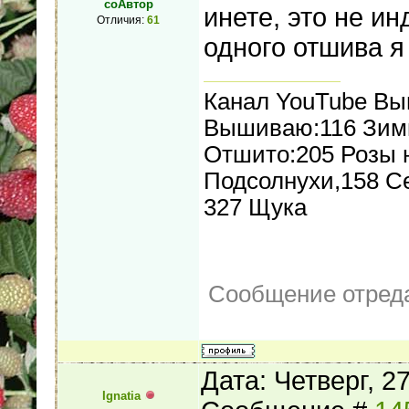
соАвтор
инете, это не и
Отличия:
61
одного отшива я 
Канал YouTube В
Вышиваю:116 Зимн
Отшито:205 Розы н
Подсолнухи,158 С
327 Щука
Сообщение отред
Дата: Четверг, 2
Ignatia