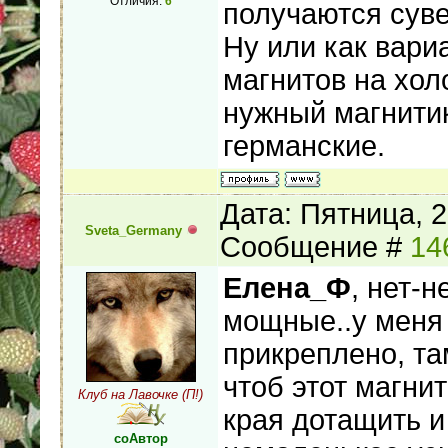
Отличия:
6
получаются сув
Ну или как вари
магнитов на хол
нужный магнитик
германские.
Дата: Пятница, 2
Sveta_Germany
Сообщение #
14
Елена_Ф
, нет-н
мощные..у меня 
прикреплено, та
чтоб этот магни
Клуб на Лавочке (П!)
края дотащить и
соАвтор