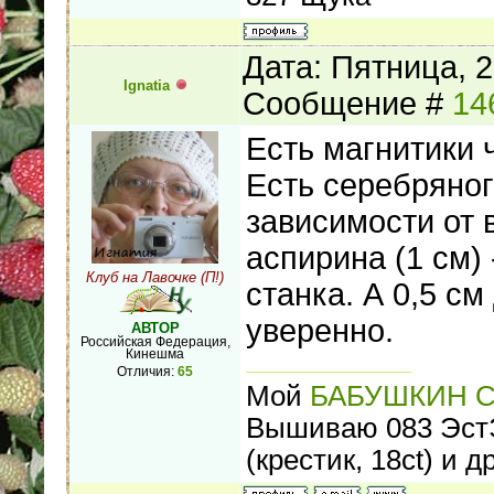
Дата: Пятница, 2
Ignatia
Сообщение #
14
Есть магнитики 
Есть серебряног
зависимости от 
аспирина (1 см) 
Клуб на Лавочке (П!)
станка. А 0,5 с
уверенно.
АВТОР
Российская Федерация,
Кинешма
Отличия:
65
Мой
БАБУШКИН 
Вышиваю 083 ЭстЭ 
(крестик, 18ct) и др