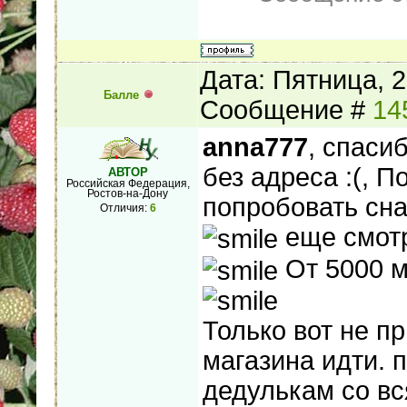
Дата: Пятница, 2
Балле
Сообщение #
14
anna777
, спаси
без адреса :(, 
АВТОР
Российская Федерация,
Ростов-на-Дону
попробовать сна
Отличия:
6
еще смотр
От 5000 
Только вот не п
магазина идти. 
дедулькам со в