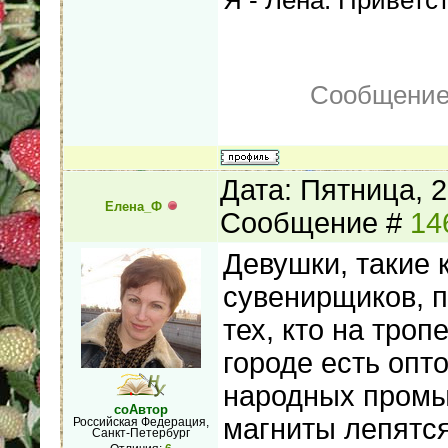
Сообщение
Дата: Пятница, 2
Елена_Ф
Сообщение #
14
Девушки, такие 
сувенирщиков, п
тех, кто на троп
городе есть опт
народных промыс
соАвтор
магниты лепятся
Российская Федерация,
Санкт-Петербург