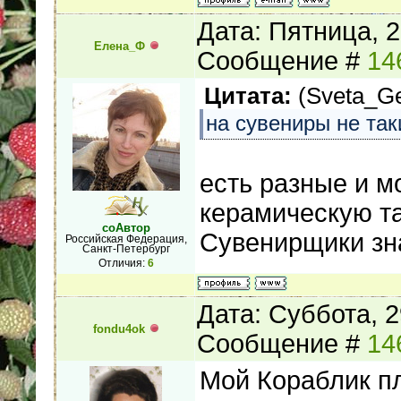
Дата: Пятница, 2
Елена_Ф
Сообщение #
14
Цитата:
(
Sveta_G
на сувениры не та
есть разные и 
керамическую та
соАвтор
Сувенирщики зн
Российская Федерация,
Санкт-Петербург
Отличия:
6
Дата: Суббота, 2
fondu4ok
Сообщение #
14
Мой Кораблик пл