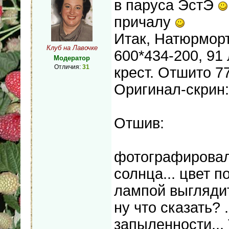
в паруса ЭстЭ
причалу
Итак, Натюрморт
Клуб на Лавочке
600*434-200, 91
Модератор
Отличия:
31
крест. Отшито 77
Оригинал-скрин:
Отшив:
фотографировала
солнца... цвет п
лампой выгляди
ну что сказать?
запыленности...