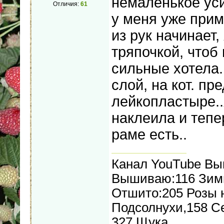
немаленькое уси
Отличия:
61
у меня уже прим
из рук начинает
тряпочкой, чтоб
сильные хотела.
слой, на кот. п
лейкопластыре..
наклеила и тепе
раме есть..
Канал YouTube В
Вышиваю:116 Зимн
Отшито:205 Розы н
Подсолнухи,158 С
327 Щука