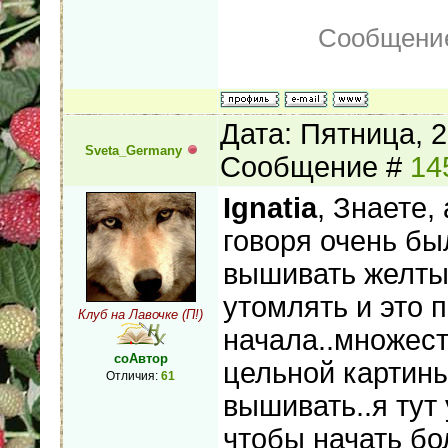
Сообщение
Дата: Пятница, 2
Sveta_Germany
Сообщение #
14
Ignatia
, Знаете,
говоря очень бы
вышивать желтые
утомлять и это п
Клуб на Лавочке (П!)
начала..множест
соАвтор
цельной картин
Отличия:
61
вышивать..я тут
чтобы начать б