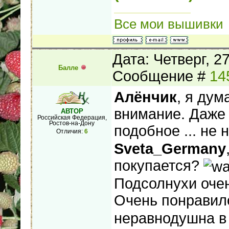
Все мои вышивки
Дата: Четверг, 2
Балле
Сообщение #
14
Алёнчик
, я дум
внимание. Даже 
АВТОР
Российская Федерация,
Ростов-на-Дону
подобное ... не
Отличия:
6
Sveta_Germany
покупается?
Подсолнухи оче
Очень понрави
неравнодушна в