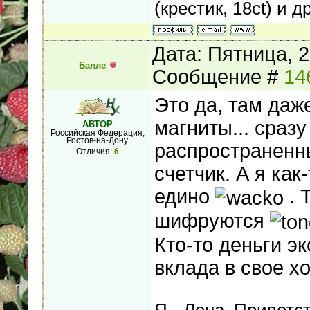
(крестик, 18ct) и др
Дата: Пятница, 2
Балле
Сообщение #
14
Это да, там даж
магниты... сраз
АВТОР
Российская Федерация,
Ростов-на-Дону
распространенны
Отличия:
6
счетчик. А я как
едино
. 
шифруются
Кто-то деньги э
вклада в свое х
Я - Лена. Приветс