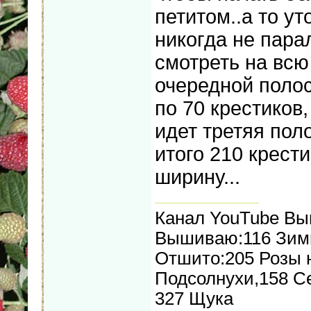
петитом..а то ут
никогда не пара
смотреть на вс
очередной поло
по 70 крестиков
идет третяя пол
итого 210 крести
ширину...
Канал YouTube В
Вышиваю:116 Зимн
Отшито:205 Розы н
Подсолнухи,158 С
327 Щука