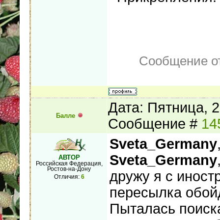
Сообщение о
Дата: Пятница, 2
Балле
Сообщение #
14
Sveta_Germany
Sveta_Germany
АВТОР
Российская Федерация,
Ростов-на-Дону
дружу я с иност
Отличия:
6
пересылка обойд
Пыталась поиска