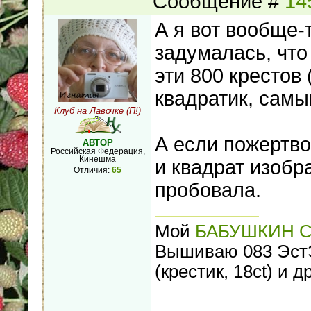
Сообщение #
14
А я вот вообще-
задумалась, чт
эти 800 крестов
квадратик, самы
Клуб на Лавочке (П!)
А если пожертво
АВТОР
Российская Федерация,
Кинешма
и квадрат изобра
Отличия:
65
пробовала.
Мой
БАБУШКИН 
Вышиваю 083 ЭстЭ 
(крестик, 18ct) и др