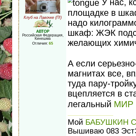
У нас, к
площадке в шка
Клуб на Лавочке (П!)
надо килограммо
шкаф: ЖЭК подс
АВТОР
Российская Федерация,
Кинешма
желающих хими
Отличия:
65
А если серьезно
магнитах все, в
туда пару-тройку
вцепляется в ст
легальный
МИР
Мой
БАБУШКИН 
Вышиваю 083 ЭстЭ 