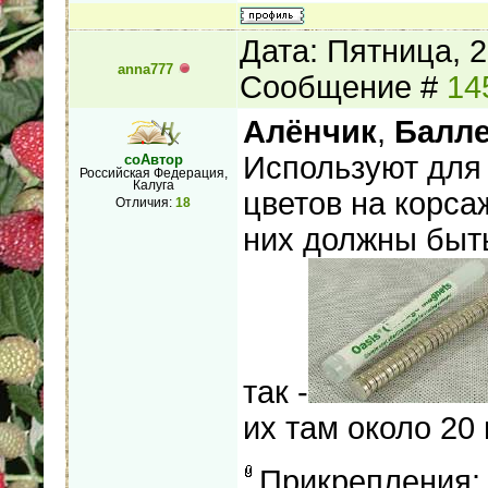
Дата: Пятница, 2
anna777
Сообщение #
14
Алёнчик
,
Балл
Используют для
соАвтор
Российская Федерация,
Калуга
цветов на корса
Отличия:
18
них должны быть
так -
их там около 20 
Прикрепления