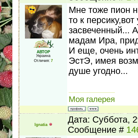
Мне тоже пион н
то к персику,вот
засвеченный... 
мадам Ира, прид
И еще, очень ин
АВТОР
Украина
ЭстЭ, имея возм
Отличия:
7
душе угодно...
Моя галерея
Дата: Суббота, 2
Ignatia
Сообщение #
14