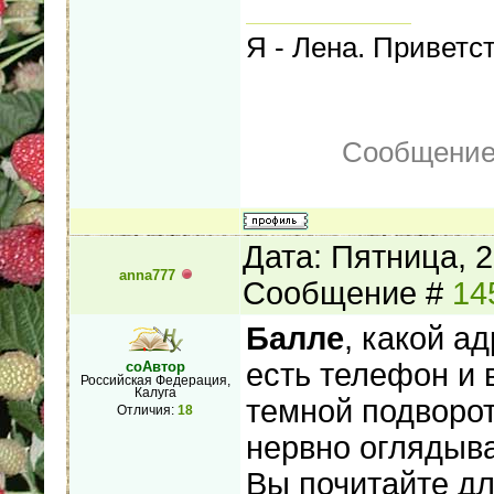
Я - Лена. Приветс
Сообщение
Дата: Пятница, 2
anna777
Сообщение #
14
Балле
, какой а
есть телефон и 
соАвтор
Российская Федерация,
Калуга
темной подворот
Отличия:
18
нервно оглядыва
Вы почитайте дл