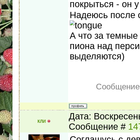
покрыться - он 
Надеюсь после с
А что за темные
пиона над перси
выделяются)
Сообщение
Дата: Воскресень
КЛИ
Сообщение #
14
Соглашусь с дев