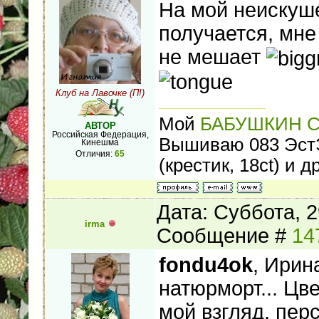
На мой неискуше
получается, мне
не мешает
Клуб на Лавочке (П!)
Мой
БАБУШКИН 
АВТОР
Российская Федерация,
Вышиваю 083 ЭстЭ 
Кинешма
Отличия:
65
(крестик, 18ct) и др
Дата: Суббота, 2
irma
Сообщение #
14
fondu4ok
, Ирин
натюрморт... Цв
мой взгляд, пер