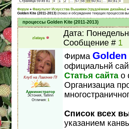
59
Страница
59
из
81
«
1
2
…
57
58
60
61
…
80
81
»
Форум
»
Факультет Искусства Вышивки (трудоёмкие дизайны)
»
Golden Kite (2011-2013)
(показ и обсуждение текущих процессов вы
процессы Golden Kite (2011-2013)
Дата: Понедельни
zlataya
Сообщение #
1
Golden 
Фирма
официальнй сай
Статья сайта
о 
Клуб на Лавочке П!
Организациа пр
Администратор
многостранично
Эстония, Tallinn
Отличия:
1
Список всех 
указанием канвы