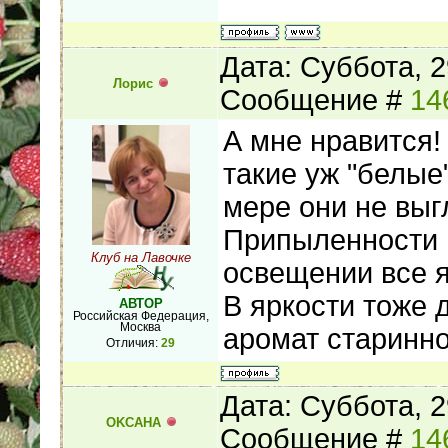
Дата: Суббота, 2
Лорис
Сообщение #
14
А мне нравится!
такие уж "белые
мере они не выг
Припыленности н
Клуб на Лавочке
освещении все я
В яркости тоже 
АВТОР
Российская Федерация,
Москва
аромат старинно
Отличия:
29
Дата: Суббота, 2
OKCAHA
Сообщение #
14