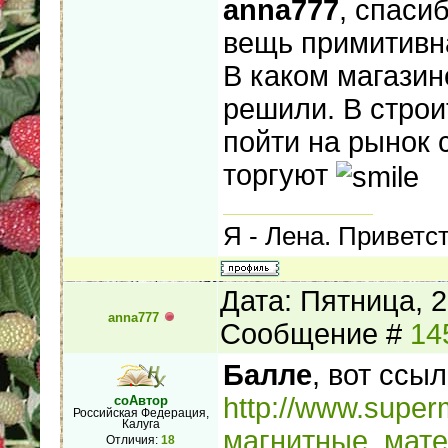
anna777
, спаси
вещь примитивна
В каком магазин
решили. В строи
пойти на рынок 
торгуют
Я - Лена. Приветс
Дата: Пятница, 2
anna777
Сообщение #
14
Балле
, вот ссы
http://www.super
соАвтор
Российская Федерация,
Калуга
магнитные_мат
Отличия:
18