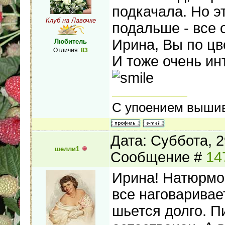
подкачала. Но э
Клуб на Лавочке
подальше - все 
Ирина, Вы по цв
Любитель
Отличия:
83
И тоже очень ин
С упоением вышив
Дата: Суббота, 2
шелли1
Сообщение #
14
Ирина! Натюрмо
все наговаривает
шьется долго. П