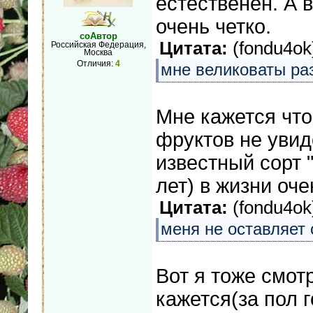
естественен. А в
очень четко.
соАвтор
Цитата:
(
fondu4ok
Российская Федерация,
Москва
Отличия:
4
мне великоваты ра
Мне кажется что
фруктов не увид
известный сорт 
лет) в жизни оч
Цитата:
(
fondu4ok
меня не оставляет
Вот я тоже смот
кажется(за пол 