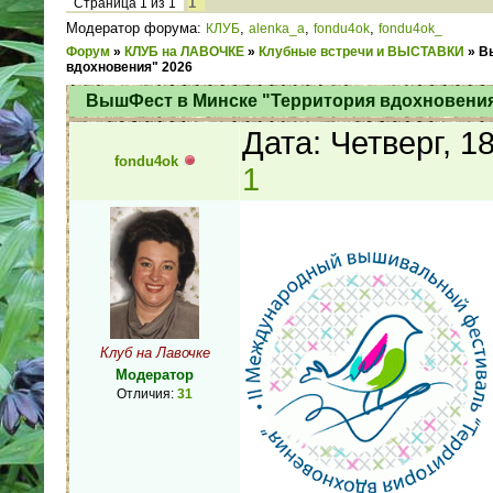
1
Страница
1
из
1
Модератор форума:
,
,
,
КЛУБ
alenka_a
fondu4ok
fondu4ok_
Форум
»
КЛУБ на ЛАВОЧКЕ
»
Клубные встречи и ВЫСТАВКИ
»
В
вдохновения" 2026
ВышФест в Минске "Территория вдохновения
Дата: Четверг, 1
fondu4ok
1
Клуб на Лавочке
Модератор
Отличия:
31