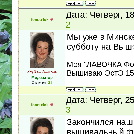
Дата: Четверг, 1
fondu4ok
2
Мы уже в Минске
субботу на ВышФ
Моя "ЛАВОЧКА Фо
Вышиваю ЭстЭ 155
Клуб на Лавочке
Модератор
Отличия:
31
Дата: Четверг, 2
fondu4ok
3
Закончился наш
вышивальный ф