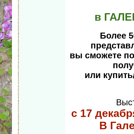
в ГАЛ
Более 5
представл
вы сможете по
полу
или купить
Выст
с 17 декабр
В Гал