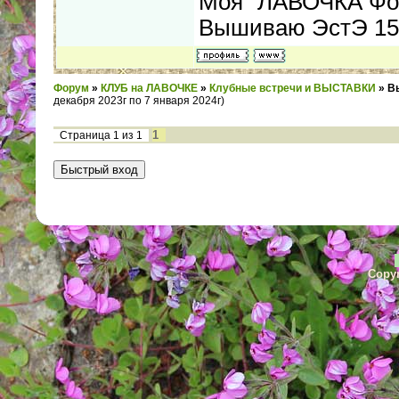
Моя "ЛАВОЧКА Фо
Вышиваю ЭстЭ 155
Форум
»
КЛУБ на ЛАВОЧКЕ
»
Клубные встречи и ВЫСТАВКИ
»
В
декабря 2023г по 7 января 2024г)
1
Страница
1
из
1
Copyr