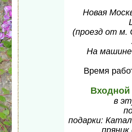
Новая Москв
(проезд от м.
На машине 
Время работ
Входной 
в э
п
подарки: Катал
пряник