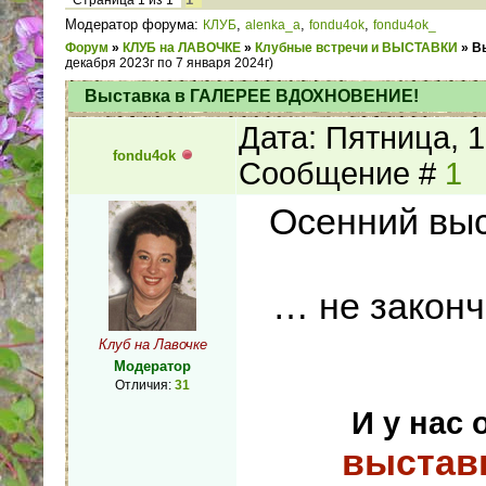
Страница
1
из
1
Модератор форума:
,
,
,
КЛУБ
alenka_a
fondu4ok
fondu4ok_
Форум
»
КЛУБ на ЛАВОЧКЕ
»
Клубные встречи и ВЫСТАВКИ
»
В
декабря 2023г по 7 января 2024г)
Выставка в ГАЛЕРЕЕ ВДОХНОВЕНИЕ!
Дата: Пятница, 1
fondu4ok
Сообщение #
1
Осенний выс
… не законч
Клуб на Лавочке
Модератор
Отличия:
31
И у нас
выставк