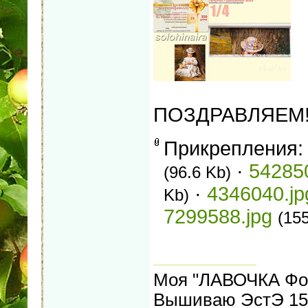
ПОЗДРАВЛЯЕМ!
Прикрепления
·
54285
(96.6 Kb)
·
4346040.jp
Kb)
7299588.jpg
(15
Моя "ЛАВОЧКА Фо
Вышиваю ЭстЭ 155