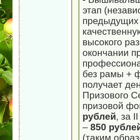
этап (незави
предыдущих 
качественну
высокого ра
окончании п
профессион
без рамы + 
получает де
Призового С
призовой фон
рублей
, за I
–
850 рубле
(таким обра