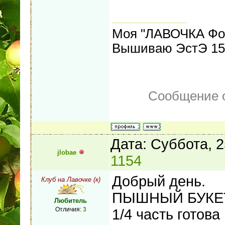
Моя "ЛАВОЧКА Фо
Вышиваю ЭстЭ 155
Сообщение 
Дата: Суббота, 
jlobae
1154
Добрый день.
Клуб на Лавочке (к)
ПЫШНЫЙ БУКЕТ
Любитель
Отличия:
3
1/4 часть готова