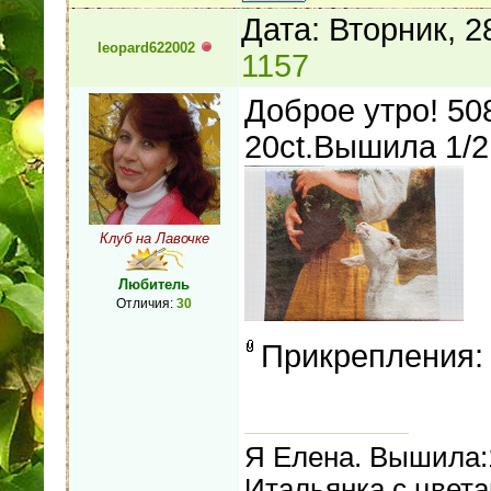
Дата: Вторник, 
leopard622002
1157
Доброе утро! 5
20ct.Вышила 1/2
Клуб на Лавочке
Любитель
Отличия:
30
Прикрепления
Я Елена. Вышила:
Итальянка с цвет