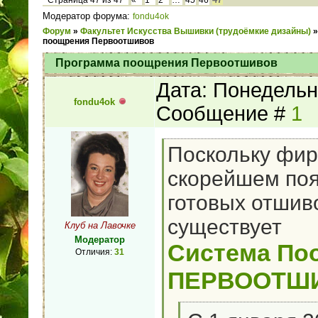
Страница
47
из
47
«
1
2
…
45
46
Модератор форума:
fondu4ok
Форум
»
Факультет Искусства Вышивки (трудоёмкие дизайны)
»
поощрения Первоотшивов
Программа поощрения Первоотшивов
Дата: Понедельни
fondu4ok
Сообщение #
1
Поскольку фир
скорейшем по
готовых отшив
существует
Клуб на Лавочке
Модератор
Система По
Отличия:
31
ПЕРВООТШ