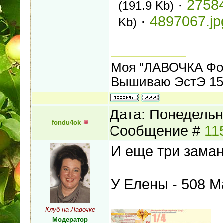
·
27584
(191.9 Kb)
·
4897067.jp
Kb)
Моя "ЛАВОЧКА Фо
Вышиваю ЭстЭ 155
Дата: Понедельни
fondu4ok
Сообщение #
11
И еще три заман
У Елены - 508 
Клуб на Лавочке
Модератор