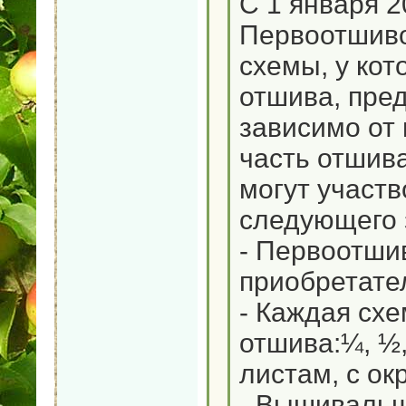
С 1 января 
Первоотшиво
схемы, у кот
отшива, пре
зависимо от 
часть отшив
могут участв
следующего 
- Первоотши
приобретате
- Каждая схе
отшива:¼, ½,
листам, с о
- Вышивальщ