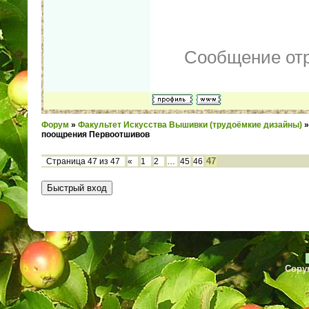
Сообщение от
Форум
»
Факультет Искусства Вышивки (трудоёмкие дизайны)
»
поощрения Первоотшивов
47
Страница
47
из
47
«
1
2
…
45
46
Copyr