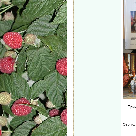
При
Это тол