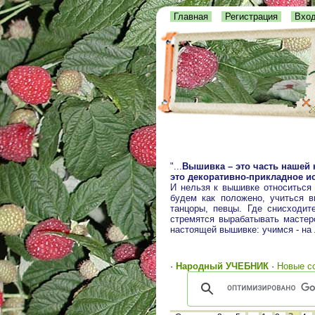
Главная
Регистрация
Вхо
"...
Вышивка – это часть нашей 
это декоративно-прикладное ис
И нельзя к вышивке относиться
будем как положено, учиться 
танцоры, певцы. Где снисходит
стремятся вырабатывать мастерс
настоящей вышивке: учимся - на
·
Народный УЧЕБНИК
·
Новые с