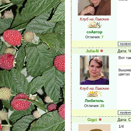
Клуб на Лавочке
соАвтор
Отличия:
7
Julia-N
Дата: Ч
Вот та
Вышива
цветах
Клуб на Лавочке
Любитель
Отличия:
26
Gigzi
Дата: С
1/4