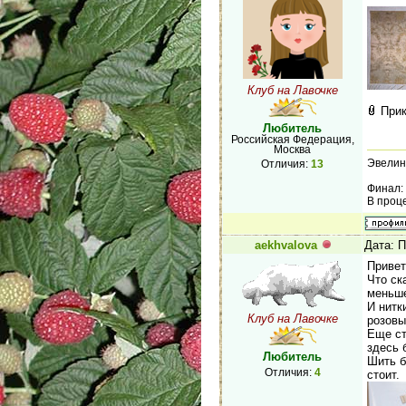
Клуб на Лавочке
При
Любитель
Российская Федерация,
Москва
Эвелин
Отличия:
13
Финал: 
В проце
aekhvalova
Дата: 
Привет
Что ск
меньш
И нитк
Клуб на Лавочке
розовы
Еще ст
здесь 
Любитель
Шить б
Отличия:
4
стоит.