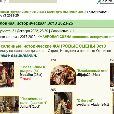
5
»
шивки (трудоёмкие дизайны)
»
КАФЕДРА Вышивки ЭстЭ
»
*ЖАНРОВАЯ
ЭстЭ 2023-25
нная, историческая* ЭстЭ 2023-25
уббота, 31 Декабря 2022, 23:30 | Сообщение #
1
жение темы 2017-2022г.
*ЖАНРОВАЯ СЦЕНА салонная, историческая*
салонные, исторические ЖАНРОВЫЕ CЦЕНЫ ЭстЭ
е
клику на название дизайна - Скрин, Исходник и все фото Отшивов .
теме вышивают:
129
19
"Посвящение в
рыцари (б)"
"Влюбленный лев"
Medalka
(25ct)
allijaja24
(24ct)
Финал!
305
31
"Поэтический
"С богом!"
салон (вариант)"
svetlana_vlady
(24ct)
Julia-N
(18ct)