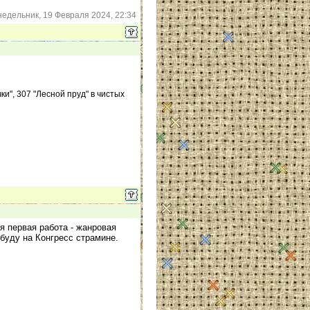
едельник, 19 Февраля 2024, 22:34
и", 307 "Лесной пруд" в чистых
я первая работа - жанровая
буду на Конгресс страмине.