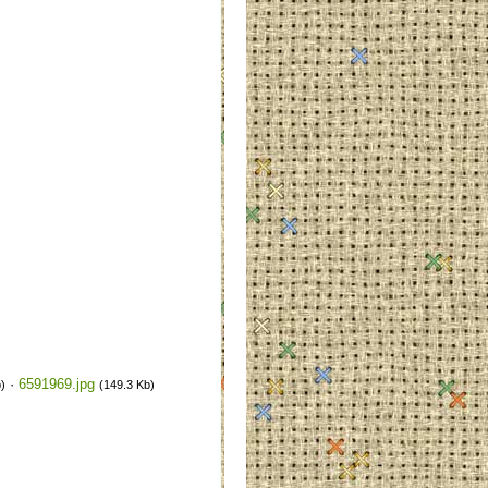
·
6591969.jpg
)
(149.3 Kb)