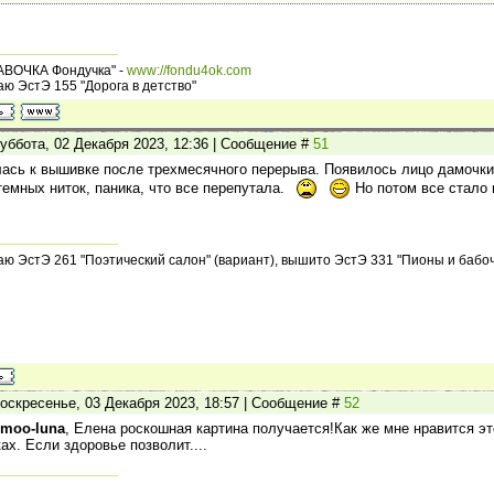
АВОЧКА Фондучка" -
www://fondu4ok.com
ю ЭстЭ 155 "Дорога в детство"
уббота, 02 Декабря 2023, 12:36 | Сообщение #
51
ась к вышивке после трехмесячного перерыва. Появилось лицо дамочки
темных ниток, паника, что все перепутала.
Но потом все стало 
ю ЭстЭ 261 "Поэтический салон" (вариант), вышито ЭстЭ 331 "Пионы и бабочк
оскресенье, 03 Декабря 2023, 18:57 | Сообщение #
52
-moo-luna
, Елена роскошная картина получается!Как же мне нравится эт
ах. Если здоровье позволит....