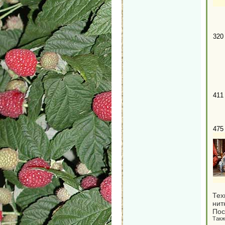
320
411
475
Тех
нит
Пос
Такж