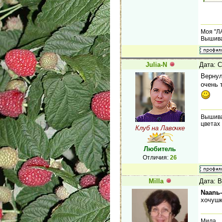
Моя "Л
Вышива
Julia-N
Дата: С
Вернул
очень 
Вышива
цветах
Клуб на Лавочке
Любитель
Отличия:
26
Milla
Дата: В
Naanь
хочушк
Мила