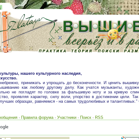
д
культуры, нашего культурного наследия,
кусство.
 небрежно, принижать и упрощать до бесконечности. И ценить вышивк
вышиванию как любому другому делу. Как учатся музыканты, художн
ельно не погладят по головке за фальшивую ноту и за кривую спин
тво, проявляя характер, силу воли, упорство в достижении цели. Так
 лучших образцах, равняемся - на самых трудолюбивых и талантливых."
ообщения
·
Правила форума
·
Участники
·
Поиск
·
RSS