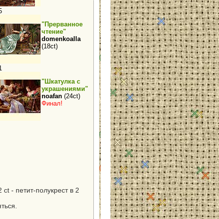
5
"Прерванное
чтение"
domenkoalla
(18ct)
1
"Шкатулка с
украшениями"
noafan
(24ct)
Финал!
 ct - петит-полукрест в 2
ться.