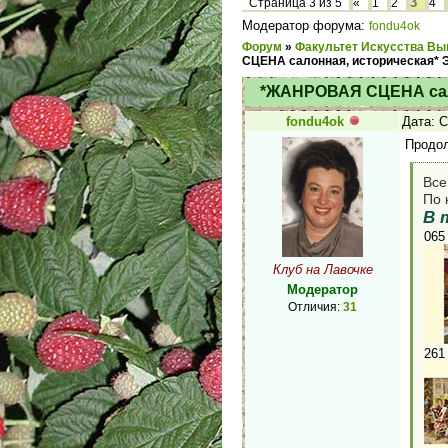
3
Страница
3
из
5
«
1
2
4
Модератор форума:
fondu4ok
Форум
»
Факультет Искусства Вы
СЦЕНА салонная, историческая* 
*ЖАНРОВАЯ СЦЕНА сало
fondu4ok
Дата: С
Продол
Вс
По 
В 
065
Клуб на Лавочке
Модератор
Отличия:
31
261