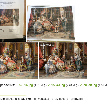
крепления:
1657996.jpg
·
2595943.jpg
·
2670378.jpg
(1.81 Mb)
(2.40 Mb)
(1.51 Mb
ько сначала кролик боялся удава, а потом ничего - втянулся