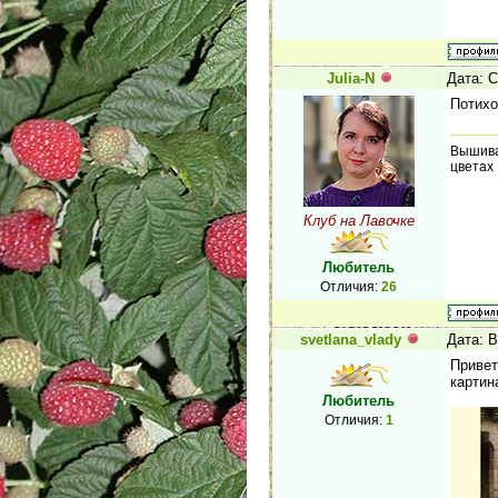
Julia-N
Дата: С
Потихо
Вышива
цветах
Клуб на Лавочке
Любитель
Отличия:
26
svetlana_vlady
Дата: В
Привет
картин
Любитель
Отличия:
1