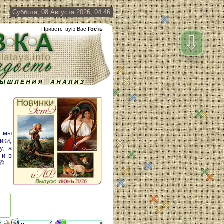
Суббота, 08 Августа 2026, 04:46
Приветствую Вас
Гость
⇩
у мы
ики,
у, а
 и в
 ©