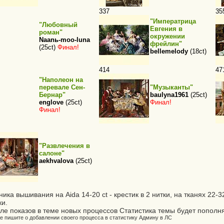
337
35
"Императрица
"Любовный
Евгения в
роман"
окружении
Naanь-moo-luna
фрейлин"
(25ct)
Финал!
bellemelody
(18ct)
414
47
"Наполеон на
перевале Сен-
"Музыканты"
Бернар"
baulyna1961
(25ct)
englove
(25ct)
Финал!
Финал!
"Развлечения в
салоне"
aekhvalova
(25ct)
ника вышивания на Aida 14-20 ct - крестик в 2 нитки, на тканях 22-32
ки.
ле показов в теме новых процессов Статистика темы будет пополня
е пишите о добавлении своего процесса в статистику Админу в ЛС