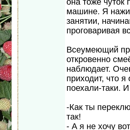
она тоже чуток 
машине. Я нажи
занятии, начин
проговаривая вс
Всеумеющий пре
откровенно сме
наблюдает. Очен
приходит, что я
поехали-таки. И 
-Как ты переклю
так!
- А я не хочу во