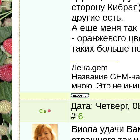
сторону Кибрая)
другие есть.
А еще меня так
- оранжевого цв
таких больше н
Лена.gem
Название GEM-нап
мною. Это не иниц
Дата: Четверг, 
Ola
#
6
Виола удачи Ва
страшного,так и