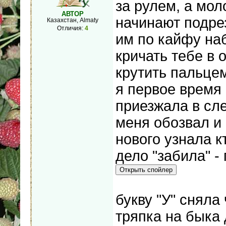
за рулем, а мо
АВТОР
начинают подрез
Казахстан, Almaty
Отличия:
4
им по кайфу на
кричать тебе в
крутить пальцем 
я первое время 
приезжала в сле
меня обозвал и 
нового узнала кт
дело "забила" -
букву "У" сняла 
тряпка на быка 