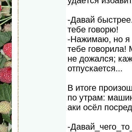
удаётся избавит
-Давай быстрее.
тебе говорю!
-Нажимаю, но я 
тебе говорила! 
не дожался; каж
отпускается...
В итоге произош
по утрам: маши
аки осёл посред
-Давай_чего_то