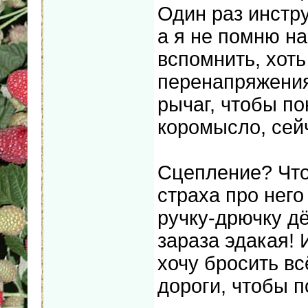
Один раз инстру
а я не помню на
вспомнить, хоть
перенапряжения
рычаг, чтобы по
коромысло, сейч
Сцепление? Что 
страха про него
ручку-дрючку дё
зараза эдакая! 
хочу бросить вс
дороги, чтобы п