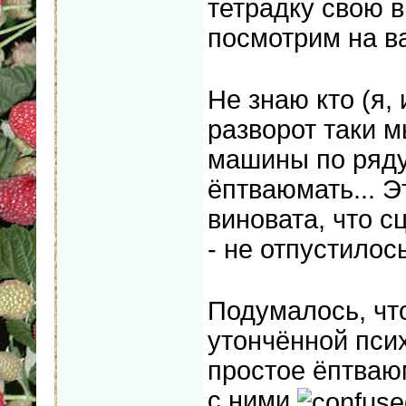
тетрадку свою в
посмотрим на в
Не знаю кто (я,
разворот таки 
машины по ряду
ёптваюмать... Э
виновата, что с
- не отпустило
Подумалось, чт
утончённой псих
простое ёптваюм
с ними