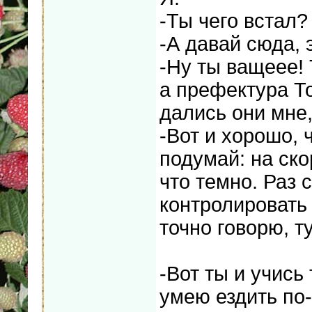
-Ты чего встал?
-А давай сюда, 
-Ну ты ващеее! 
а префектура Т
дались они мне, 
-Вот и хорошо, 
подумай: на ско
что темно. Раз 
контролировать
точно говорю, т
-Вот ты и учись 
умею ездить по