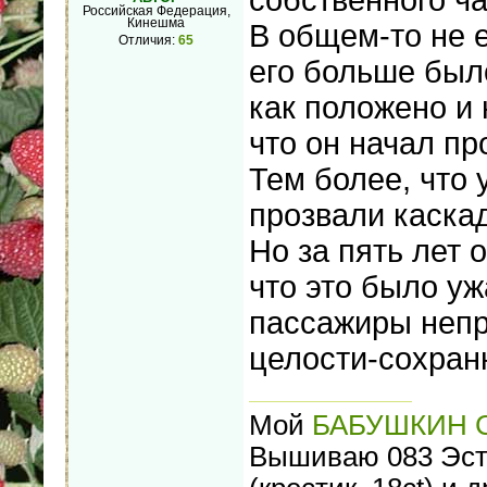
собственного ча
Российская Федерация,
Кинешма
В общем-то не е
Отличия:
65
его больше было
как положено и
что он начал п
Тем более, что 
прозвали каскад
Но за пять лет 
что это было уж
пассажиры непр
целости-сохран
Мой
БАБУШКИН 
Вышиваю 083 ЭстЭ 