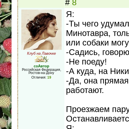
#
8
Я:
-Ты чего удумал
Минотавра, толь
или собаки могу
-Садись, говорю
Клуб на Лавочке
-Не поеду!
соАвтор
-А куда, на Ник
Российская Федерация,
Ростов-на-Дону
Отличия:
19
-Да, она прямая
работают.
Проезжаем пару 
Останавливаетс
Я: