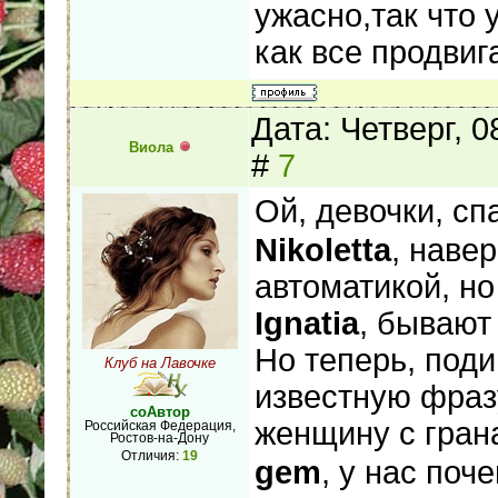
ужасно,так что 
как все продви
Дата: Четверг, 
Виола
#
7
Ой, девочки, с
Nikoletta
, навер
автоматикой, но
Ignatia
, бывают
Но теперь, поди
Клуб на Лавочке
известную фраз
соАвтор
женщину с гран
Российская Федерация,
Ростов-на-Дону
Отличия:
19
gem
, у нас поч