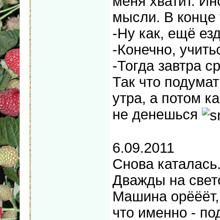
меня хватит. Ин
мысли. В конце
-Ну как, ещё ез
-Конечно, учить
-Тогда завтра с
Так что подумат
утра, а потом к
не денешься
6.09.2011
Снова каталась
Дважды на свето
Машина орёёёт, 
что именно - п