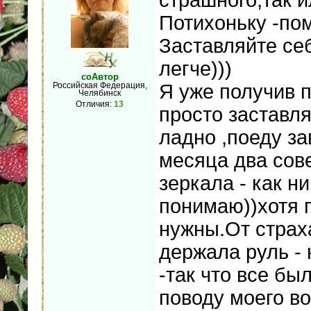
Потихоньку -по
Заставляйте себ
легче)))
соАвтор
Я уже получив п
Российская Федерация,
Челябинск
Отличия:
13
просто заставля
ладно ,поеду за
месяца два сов
зеркала - как н
понимаю))хотя п
нужны.От страх
держала руль - 
-так что все бы
поводу моего в