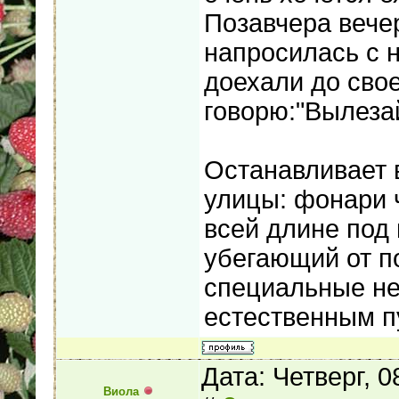
Позавчера вече
напросилась с н
доехали до свое
говорю:"Вылезай
Останавливает 
улицы: фонари ч
всей длине под г
убегающий от п
специальные не 
естественным п
Дата: Четверг, 
Виола