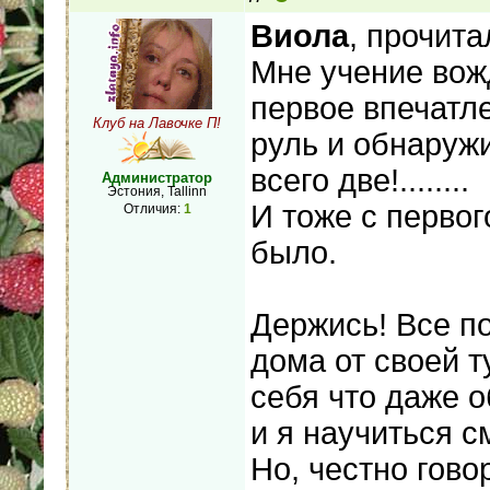
Виола
, прочита
Мне учение вож
первое впечатл
Клуб на Лавочке П!
руль и обнаружи
всего две!........
Администратор
Эстония, Tallinn
И тоже с первого
Отличия:
1
было.
Держись! Все по
дома от своей т
себя что даже о
и я научиться см
Но, честно гово