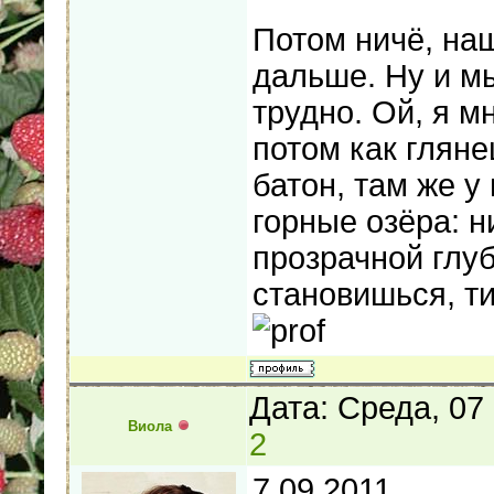
Потом ничё, на
дальше. Ну и мы
трудно. Ой, я мн
потом как глян
батон, там же у
горные озёра: н
прозрачной глуб
становишься, ти
Дата: Среда, 07
Виола
2
7.09.2011