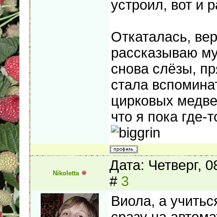
устроил, вот и 
Откаталась, ве
рассказываю муж
снова слёзы, пр
стала вспоминат
цирковых медве
что я пока где-
Дата: Четверг, 
Nikoletta
#
3
Виола, а учить