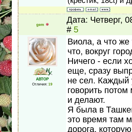
(крестик, 18ct) и д
Дата: Четверг, 
gem
#
5
Виола, а что же 
что, вокруг гор
Ничего - если х
еще, сразу выпр
не сел. Каждый 
АВТОР
Отличия:
19
говорить потом 
и делают.
Я была в Ташкен
это время там 
дорога, которую