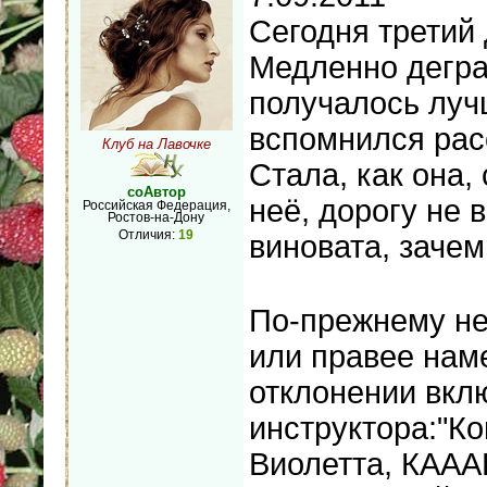
Сегодня третий
Медленно дегра
получалось лучш
вспомнился рас
Клуб на Лавочке
Стала, как она, 
соАвтор
неё, дорогу не 
Российская Федерация,
Ростов-на-Дону
Отличия:
19
виновата, заче
По-прежнему не
или правее нам
отклонении вкл
инструктора:"Ко
Виолетта, КААА