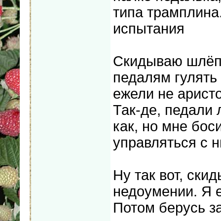
типа трамплина.
испытания
Скидываю шлёп
педалям гулять 
ежели не аристо
Так-де, педали
как, но мне бос
управляться с 
Ну так вот, ски
недоумении. Я е
Потом берусь за