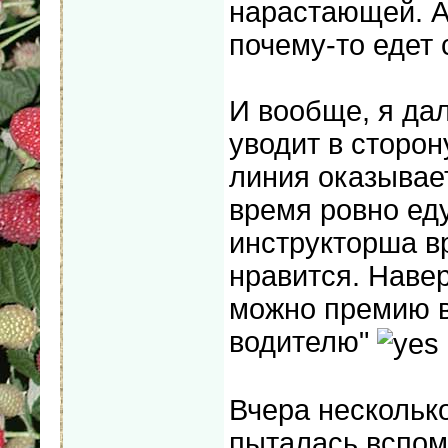
нарастающей. А 
почему-то едет с
И вообще, я да
уводит в сторон
линия оказывает
время ровно еду
инструкторша вр
нравится. Навер
можно премию в
водителю"
Вчера несколько
пыталась вспомн