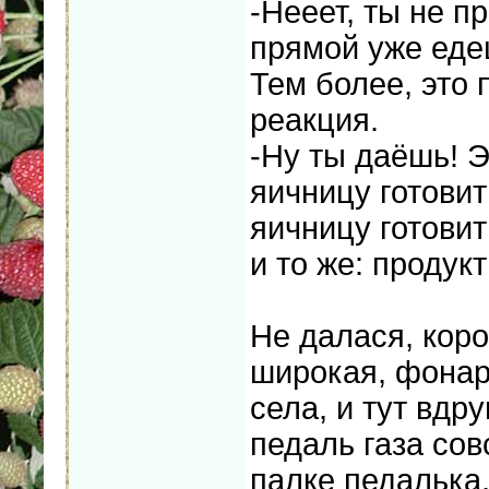
-Нееет, ты не п
прямой уже едеш
Тем более, это 
реакция.
-Ну ты даёшь! Э
яичницу готовит
яичницу готовит
и то же: продукт
Не далася, коро
широкая, фонар
села, и тут вдр
педаль газа сов
палке педалька,