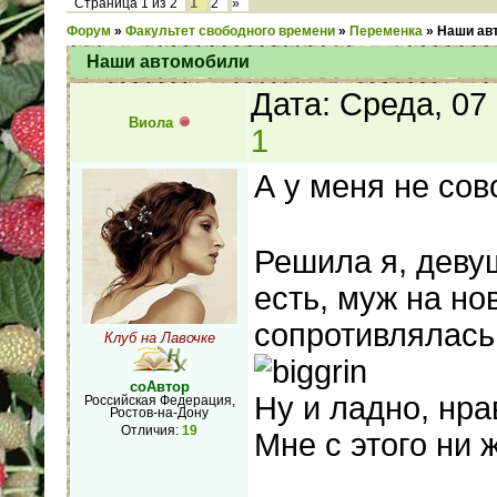
1
Страница
1
из
2
2
»
Форум
»
Факультет свободного времени
»
Переменка
»
Наши ав
Наши автомобили
Дата: Среда, 07
Виола
1
А у меня не со
Решила я, девуш
есть, муж на но
сопротивлялась 
Клуб на Лавочке
соАвтор
Ну и ладно, нра
Российская Федерация,
Ростов-на-Дону
Отличия:
19
Мне с этого ни 