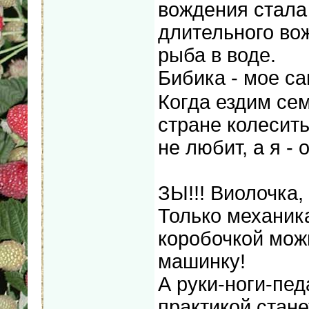
вождения стала
длительного вож
рыба в воде.
Бибика - мое са
Когда ездим сем
стране колесить
не любит, а я - 
ЗЫ!!! Виолочка,
Только механика
коробочкой мож
машинку!
А руки-ноги-пед
практикой стане