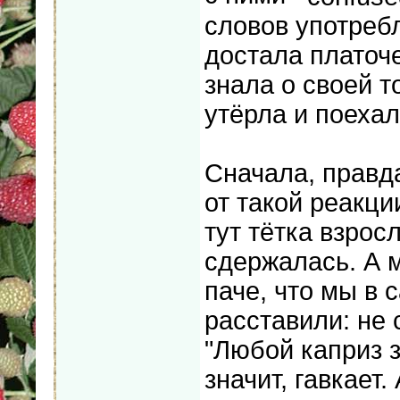
словов употреб
достала платоче
знала о своей т
утёрла и поеха
Сначала, правд
от такой реакци
тут тётка взрос
сдержалась. А м
паче, что мы в 
расставили: не 
"Любой каприз з
значит, гавкает