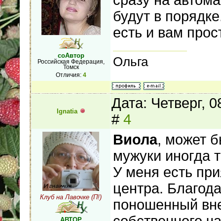
сразу на автома
будут в порядке
есть и вам прос
соАвтор
Ольга
Российская Федерация,
Томск
Отличия:
4
Дата: Четверг, 
Ignatia
#
4
Виола
, может б
мужуки иногда то
У меня есть пр
центра. Благод
Клуб на Лавочке (П!)
поношенный вне
АВТОР