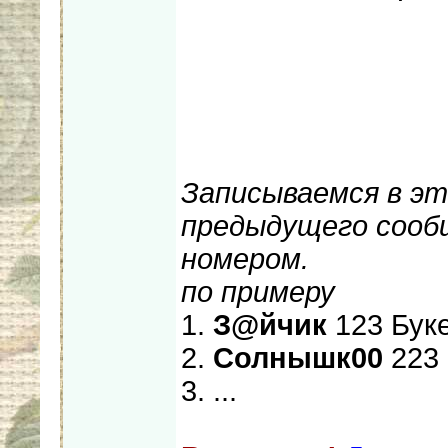
Записываемся в эт
предыдущего сооб
номером.
по примеру
1.
З@йчик
123 Буке
2.
Солнышк00
223 
3. ...