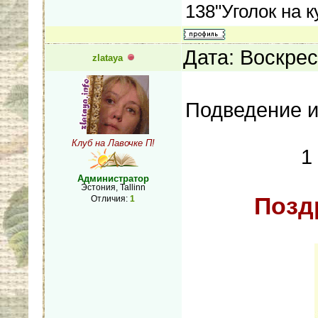
138"Уголок на 
Дата: Воскрес
zlataya
Подведение и
Клуб на Лавочке П!
1
Администратор
Эстония, Tallinn
Позд
Отличия:
1