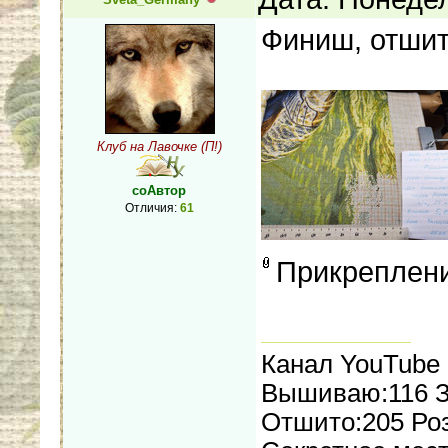
Финиш, отшит
Клуб на Лавочке (П!)
соАвтор
Отличия:
61
Прикреплен
Канал YouTube
Вышиваю:116 З
Отшито:205 Роз