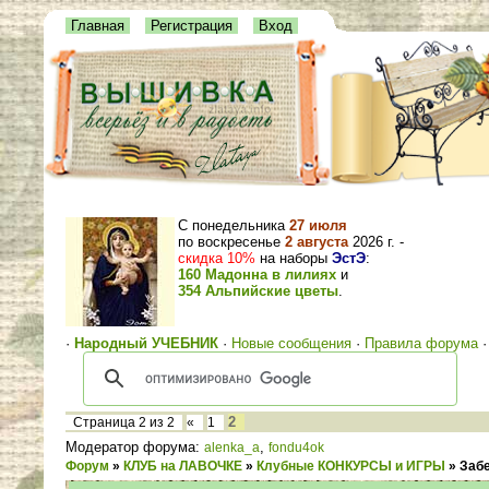
Главная
Регистрация
Вход
С понедельника
27 июля
по воскресенье
2 августа
2026 г. -
скидка 10%
на наборы
ЭстЭ
:
160 Мадонна в лилиях
и
354 Альпийские цветы
.
·
Народный УЧЕБНИК
·
Новые сообщения
·
Правила форума
2
Страница
2
из
2
«
1
Модератор форума:
,
alenka_a
fondu4ok
Форум
»
КЛУБ на ЛАВОЧКЕ
»
Клубные КОНКУРСЫ и ИГРЫ
»
Забе