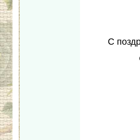
С позд