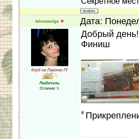
Секретное мес
Дата: Понедел
telnowaolga
Добрый день!
Финиш
Клуб на Лавочке П!
Любитель
Отличия:
5
Прикреплен