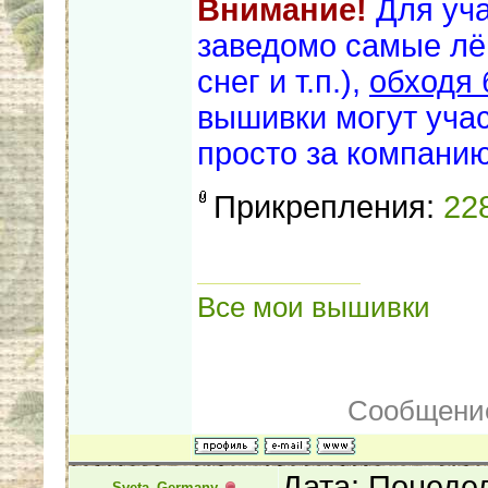
Внимание!
Для уч
заведомо самые лёг
снег и т.п.),
обходя 
вышивки могут учас
просто за компанию
Прикрепления:
22
Все мои вышивки
Сообщение
Дата: Понедел
Sveta_Germany