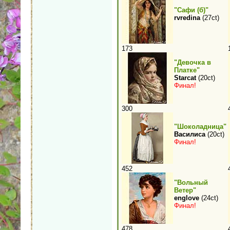
"Сафи (б)"
rvredina
(27ct)
173
"Девочка в
Платке"
Starcat
(20ct)
Финал!
300
"Шоколадница"
Василиса
(20ct)
Финал!
452
"Вольный
Ветер"
englove
(24ct)
Финал!
478