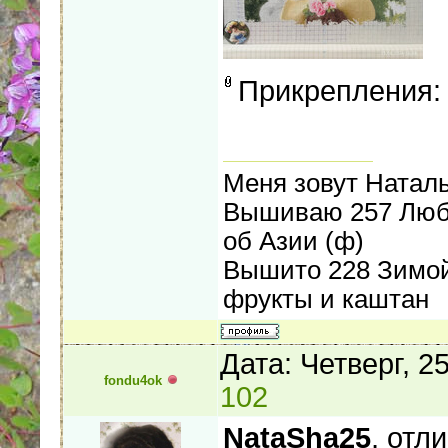
Прикрепления
Меня зовут Наталь
Вышиваю 257 Любо
об Азии (ф)
Вышито 228 Зимой 
фрукты и каштан
Дата: Четверг, 2
fondu4ok
102
NataSha25
, отл