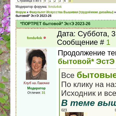
5
Страница
5
из
5
«
1
2
3
4
Модератор форума:
fondu4ok
Форум
»
Факультет Искусства Вышивки (трудоёмкие дизайны)
»
бытовой* ЭстЭ 2023-26
*ПОРТРЕТ бытовой* ЭстЭ 2023-26
Дата: Суббота, 3
fondu4ok
Сообщение #
1
Продолжение те
бытовой* ЭстЭ
бытовые
Все
По клику на на
Клуб на Лавочке
Модератор
Исходник и вс
Отличия:
31
В теме вы
023