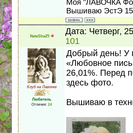
Моя "ЛАВОЧКА Фо
Вышиваю ЭстЭ 155
Дата: Четверг, 2
NataSha25
101
Добрый день! У 
«Любовное письм
26,01%. Перед 
здесь фото.
Клуб на Лавочке
Любитель
Вышиваю в техни
Отличия:
24