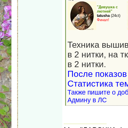
"Девушка с
лютней"
tatusha
(24ct)
Финал!
Техника вышива
в 2 нитки, на т
в 2 нитки.
После показов
Статистика те
Также пишите о доб
Админу в ЛС