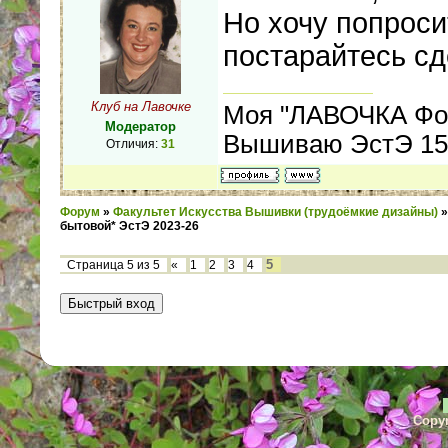
Но хочу попрос
постарайтесь сд
Клуб на Лавочке
Моя "ЛАВОЧКА Фо
Модератор
Вышиваю ЭстЭ 155
Отличия:
31
Форум
»
Факультет Искусства Вышивки (трудоёмкие дизайны)
»
бытовой* ЭстЭ 2023-26
5
Страница
5
из
5
«
1
2
3
4
Copyr