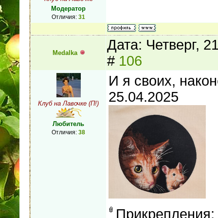
Модератор
Отличия:
31
Дата: Четверг, 2
Medalka
#
106
И я своих, нако
25.04.2025
Клуб на Лавочке (П!)
Любитель
Отличия:
38
Прикрепления