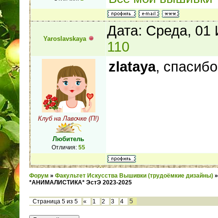
Дата: Среда, 01
Yaroslavskaya
110
zlataya
, спасиб
Клуб на Лавочке (П!)
Любитель
Отличия:
55
Форум
»
Факультет Искусства Вышивки (трудоёмкие дизайны)
»
*АНИМАЛИСТИКА* ЭстЭ 2023-2025
5
Страница
5
из
5
«
1
2
3
4