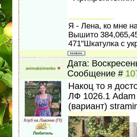
Я - Лена, ко мне на
Вышито 384,065,4
471"Шкатулка с ук
Дата: Воскресень
animaksimenko
Сообщение #
10
Накоц то я дост
ЛФ 1026.1 Adam 
(вариант) strami
Клуб на Лавочке (П!)
Любитель