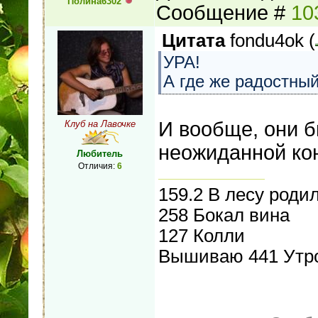
Полина6302
Сообщение #
10
Цитата
fondu4ok
(
УРА!
А где же радостный
И вообще, они 
Клуб на Лавочке
неожиданной кон
Любитель
Отличия:
6
159.2 В лесу роди
258 Бокал вина
127 Колли
Вышиваю 441 Утро