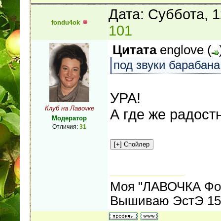
Дата: Суббота, 
fondu4ok
101
Цитата
englove
(
под звуки барабан
УРА!
Клуб на Лавочке
А где же радостн
Модератор
Отличия:
31
Моя "ЛАВОЧКА Фо
Вышиваю ЭстЭ 155