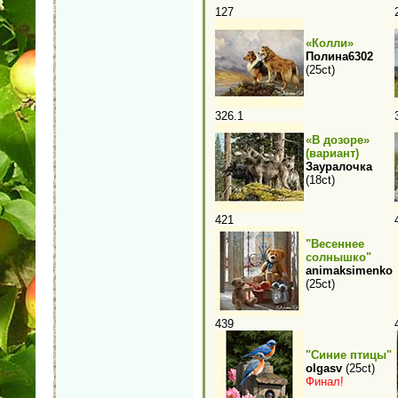
127
«Колли»
Полина6302
(25ct)
326.1
«В дозоре»
(вариант)
Зауралочка
(18ct)
421
"Весеннее
солнышко"
animaksimenko
(25ct)
439
"Синие птицы"
olgasv
(25ct)
Финал!