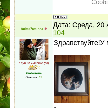
Сооб
Дата: Среда, 20 
fatima7aminna
104
Здравствуйте!У
Клуб на Лавочке (П!)
Любитель
Отличия:
35