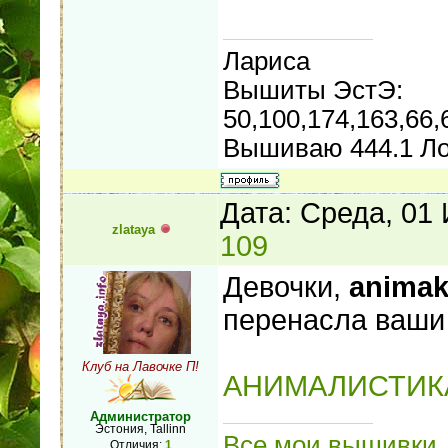
Лариса
Вышиты ЭстЭ:
50,100,174,163,66,
Вышиваю 444.1 Ло
Дата: Среда, 01
zlataya
109
Девочки,
anima
перенасла ваши
Клуб на Лавочке П!
АНИМАЛИСТИК
Администратор
Эстония, Tallinn
Все мои вышивки
Отличия:
1