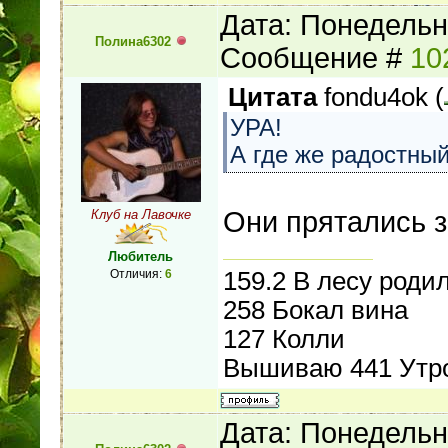
Дата: Понедельни
Полина6302
Сообщение #
10
Цитата
fondu4ok
(
УРА!
А где же радостный
Они прятались 
Клуб на Лавочке
Любитель
159.2 В лесу роди
Отличия:
6
258 Бокал вина
127 Колли
Вышиваю 441 Утро
Дата: Понедельни