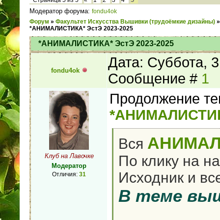
Страница
5
из
5
«
1
2
3
4
Модератор форума:
fondu4ok
Форум
»
Факультет Искусства Вышивки (трудоёмкие дизайны)
»
*АНИМАЛИСТИКА* ЭстЭ 2023-2025
*АНИМАЛИСТИКА* ЭстЭ 2023-2025
Дата: Суббота, 3
fondu4ok
Сообщение #
1
Продолжение те
*АНИМАЛИСТИК
АНИМАЛ
Вся
Клуб на Лавочке
По клику на н
Модератор
Исходник и вс
Отличия:
31
В теме вы